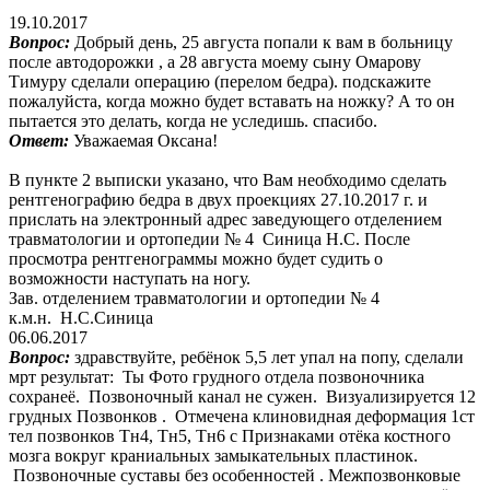
19.10.2017
Вопрос:
Добрый день, 25 августа попали к вам в больницу
после автодорожки , а 28 августа моему сыну Омарову
Тимуру сделали операцию (перелом бедра). подскажите
пожалуйста, когда можно будет вставать на ножку? А то он
пытается это делать, когда не уследишь. спасибо.
Ответ:
Уважаемая Оксана!
В пункте 2 выписки указано, что Вам необходимо сделать
рентгенографию бедра в двух проекциях 27.10.2017 г. и
прислать на электронный адрес заведующего отделением
травматологии и ортопедии № 4 Синица Н.С. После
просмотра рентгенограммы можно будет судить о
возможности наступать на ногу.
Зав. отделением травматологии и ортопедии № 4
к.м.н. Н.С.Синица
06.06.2017
Вопрос:
здравствуйте, ребёнок 5,5 лет упал на попу, сделали
мрт результат: Ты Фото грудного отдела позвоночника
сохранеё. Позвоночный канал не сужен. Визуализируется 12
грудных Позвонков . Отмечена клиновидная деформация 1ст
тел позвонков Тн4, Тн5, Тн6 с Признаками отёка костного
мозга вокруг краниальных замыкательных пластинок.
Позвоночные суставы без особенностей . Межпозвонковые