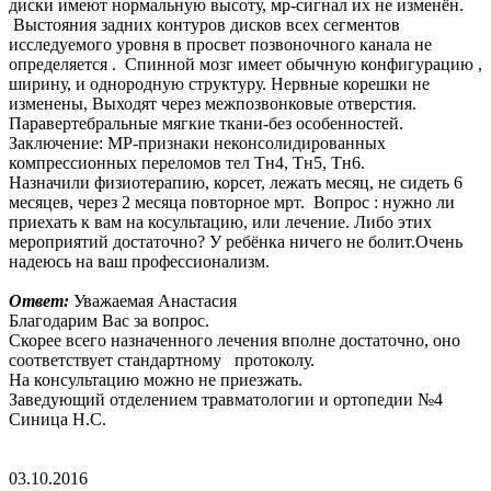
диски имеют нормальную высоту, мр-сигнал их не изменён.
Выстояния задних контуров дисков всех сегментов
исследуемого уровня в просвет позвоночного канала не
определяется . Спинной мозг имеет обычную конфигурацию ,
ширину, и однородную структуру. Нервные корешки не
изменены, Выходят через межпозвонковые отверстия.
Паравертебральные мягкие ткани-без особенностей.
Заключение: МР-признаки неконсолидированных
компрессионных переломов тел Тн4, Тн5, Тн6.
Назначили физиотерапию, корсет, лежать месяц, не сидеть 6
месяцев, через 2 месяца повторное мрт. Вопрос : нужно ли
приехать к вам на косультацию, или лечение. Либо этих
мероприятий достаточно? У ребёнка ничего не болит.Очень
надеюсь на ваш профессионализм.
Ответ:
Уважаемая Анастасия
Благодарим Вас за вопрос.
Скорее всего назначенного лечения вполне достаточно, оно
соответствует стандартному протоколу.
На консультацию можно не приезжать.
Заведующий отделением травматологии и ортопедии №4
Синица Н.С.
03.10.2016