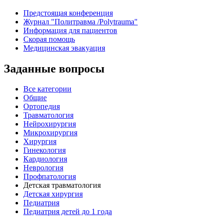
Предстоящая конференция
Журнал "Политравма /Polytrauma"
Информация для пациентов
Скорая помощь
Медицинская эвакуация
Заданные вопросы
Все категории
Общие
Ортопедия
Травматология
Нейрохирургия
Микрохирургия
Хирургия
Гинекология
Кардиология
Неврология
Профпатология
Детская травматология
Детская хирургия
Педиатрия
Педиатрия детей до 1 года