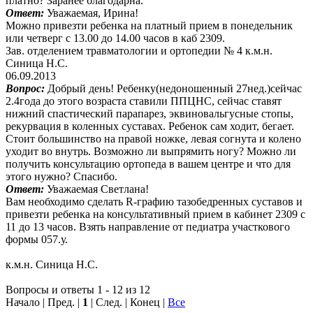
платно? Заранее благодарна.
Ответ:
Уважаемая, Ирина!
Можно привезти ребенка на платный прием в понедельник
или четверг с 13.00 до 14.00 часов в каб 2309.
Зав. отделением травматологии и ортопедии № 4 к.м.н.
Синица Н.С.
06.09.2013
Вопрос:
Добрый день! Ребенку(недоношенный 27нед.)сейчас
2.4года до этого возраста ставили ППЦНС, сейчас ставят
нижний спастический парапарез, эквиновальгусные стопы,
рекурвация в коленных суставах. Ребенок сам ходит, бегает.
Стоит большинство на правой ножке, левая согнута и колено
уходит во внутрь. Возможно ли выпрямить ногу? Можно ли
получить консультацию ортопеда в вашем центре и что для
этого нужно? Спасибо.
Ответ:
Уважаемая Светлана!
Вам необходимо сделать R-графию тазобедренных суставов и
привезти ребенка на консультативный прием в кабинет 2309 с
11 до 13 часов. Взять направление от педиатра участкового
формы 057.у.
к.м.н. Синица Н.С.
Вопросы и ответы 1 - 12 из 12
Начало | Пред. |
1
| След. | Конец
|
Все