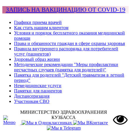
ЗАПИСЬ НА ВАКЦИНАЦИЮ ОТ COVID-19
Графики приема врачей
Как стать нашим клиентом
Условия и порядок бесплатного оказания медицинской
помощи
Права и обязанности граждан в сфере охраны здоровья
Правила внутреннего распорядка для потребителей
услуг (пациентов)
Здоровый образ жизни
Методические рекомендации "Меры профилактики
несчастных случаев (памятка для родителей)"
Памятка для родителей "Детский травматизм в летний
период"
Немедицинские услуги
Памятки для пациентов
Диспансеризация
Участникам СВО
МИНИСТЕРСТВО ЗДРАВООХРАНЕНИЯ
КУЗБАССА