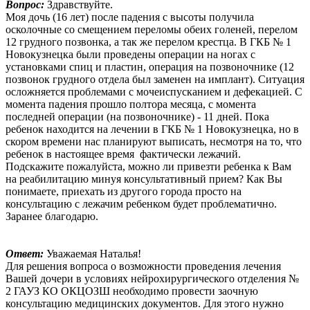
Вопрос:
Здравствуйте.
Моя дочь (16 лет) после падения с высоты получила
осколочные со смещением переломы обеих голеней, перелом
12 грудного позвонка, а так же перелом крестца. В ГКБ № 1
Новокузнецка были проведены операции на ногах с
установками спиц и пластин, операция на позвоночнике (12
позвонок грудного отдела был заменен на имплант). Ситуация
осложняется проблемами с мочеиспусканием и дефекацией. С
момента падения прошло полтора месяца, с момента
последней операции (на позвоночнике) - 11 дней. Пока
ребенок находится на лечении в ГКБ № 1 Новокузнецка, но в
скором времени нас планируют выписать, несмотря на то, что
ребенок в настоящее время фактически лежачий.
Подскажите пожалуйста, можно ли привезти ребенка к Вам
на реабилитацию минуя консультативный прием? Как Вы
понимаете, приехать из другого города просто на
консультацию с лежачим ребенком будет проблематично.
Заранее благодарю.
Ответ:
Уважаемая Наталья!
Для решения вопроса о возможности проведения лечения
Вашей дочери в условиях нейрохирургического отделения №
2 ГАУЗ КО ОКЦОЗШ необходимо провести заочную
консультацию медицинских документов. Для этого нужно