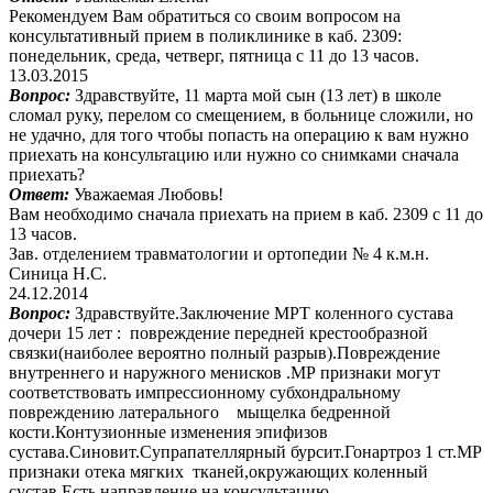
Рекомендуем Вам обратиться со своим вопросом на
консультативный прием в поликлинике в каб. 2309:
понедельник, среда, четверг, пятница с 11 до 13 часов.
13.03.2015
Вопрос:
Здравствуйте, 11 марта мой сын (13 лет) в школе
сломал руку, перелом со смещением, в больнице сложили, но
не удачно, для того чтобы попасть на операцию к вам нужно
приехать на консультацию или нужно со снимками сначала
приехать?
Ответ:
Уважаемая Любовь!
Вам необходимо сначала приехать на прием в каб. 2309 с 11 до
13 часов.
Зав. отделением травматологии и ортопедии № 4 к.м.н.
Синица Н.С.
24.12.2014
Вопрос:
Здравствуйте.Заключение МРТ коленного сустава
дочери 15 лет : повреждение передней крестообразной
связки(наиболее вероятно полный разрыв).Повреждение
внутреннего и наружного менисков .МР признаки могут
соответствовать импрессионному субхондральному
повреждению латерального мыщелка бедренной
кости.Контузионные изменения эпифизов
сустава.Синовит.Супрапателлярный бурсит.Гонартроз 1 ст.МР
признаки отека мягких тканей,окружающих коленный
сустав.Есть направление на консультацию