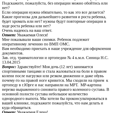
Подскажите, пожалуйста, без операции можно обойтись или
нет?
Если операция нужна обязательно, то как это все делается?
Какие прогнозы для дальнейшего развития и роста ребенка,
будет хромать или нет? нужны будут повторные операции в
ходе роста ребенка или нет?
Очень надеюсь на ваш ответ.
Ответ:
Уважаемая Олеся!
Мне показывали ваши снимки. Ребенок подлежит
оперативному лечению по ВМП ОМС.
Вам необходимо приехать в наше учреждение для оформления
документов.
Зав. отд. травматологии и ортопедии № 4 к.м.н. Синица Н.С.
13.04.2015
Вопрос:
Здравствуйте! Моя дочь (12 лет) занимается
спортивными танцами и стала жаловаться на боли в правом
колени после нагрузки или резком движении и даже обувь
почему-то на правой ноге кривится. Мы сходили на прием к
ортопеду в г.Юрге и нас направили на МРТ. МР-картина
нерезко выраженного синовита правого коленного сустава. В
основной полости сустава небольшое количество
однородного выпота. Мы хотели бы проконсультироваться в
вашей клинике, подскажите пожалуйста, что нам делать и
куда обращаться.
Ответ:
Уважаемая Елена!