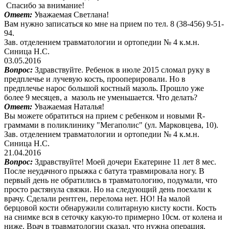
Спасибо за внимание!
Ответ:
Уважаемая Светлана!
Вам нужно записаться ко мне на прием по тел. 8 (38-456) 9-51-
94.
Зав. отделением травматологии и ортопедии № 4 к.м.н.
Синица Н.С.
03.05.2016
Вопрос:
Здравствуйте. Ребенок в июле 2015 сломал руку в
предплечье и лучевую кость, прооперировали. Но в
предплечье нарос большой костный мазоль. Прошло уже
более 9 месяцев, а мазоль не уменьшается. Что делать?
Ответ:
Уважаемая Наталья!
Вы можете обратиться на прием с ребенком и новыми R-
граммами в поликлинику "Мегаполис" (ул. Марковцева, 10).
Зав. отделением травматологии и ортопедии № 4 к.м.н.
Синица Н.С.
21.04.2016
Вопрос:
Здравствуйте! Моей дочери Екатерине 11 лет 8 мес.
После неудачного прыжка с батута травмировала ногу. В
первый день не обратились в травматологию, подумали, что
просто растянула связки. Но на следующий день поехали к
врачу. Сделали рентген, перелома нет. НО! На малой
берцовой кости обнаружили солитарную кисту кости. Кость
на снимке вся в сеточку какую-то примерно 10см. от колена и
ниже. Врач в травматологии сказал, что нужна операция.