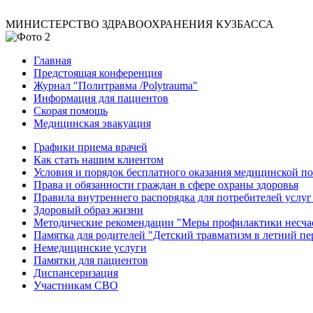
МИНИСТЕРСТВО ЗДРАВООХРАНЕНИЯ КУЗБАССА
Главная
Предстоящая конференция
Журнал "Политравма /Polytrauma"
Информация для пациентов
Скорая помощь
Медицинская эвакуация
Графики приема врачей
Как стать нашим клиентом
Условия и порядок бесплатного оказания медицинской 
Права и обязанности граждан в сфере охраны здоровья
Правила внутреннего распорядка для потребителей услуг
Здоровый образ жизни
Методические рекомендации "Меры профилактики несчаст
Памятка для родителей "Детский травматизм в летний пе
Немедицинские услуги
Памятки для пациентов
Диспансеризация
Участникам СВО