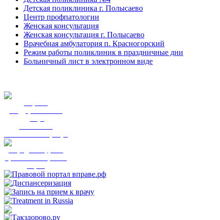
Детская поликлиника г. Полысаево
Центр профпатологии
Женская консультация
Женская консультация г. Полысаево
Врачебная амбулатория п. Красногорский
Режим работы поликлиник в праздничные дни
Больничный лист в электронном виде
Портал
государственных
услуг
Вы смогли
записаться к врачу?
Народный фронт
приглашает пройти
опрос