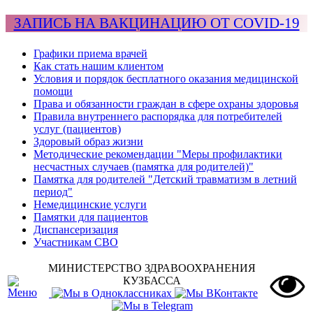
ЗАПИСЬ НА ВАКЦИНАЦИЮ ОТ COVID-19
Графики приема врачей
Как стать нашим клиентом
Условия и порядок бесплатного оказания медицинской
помощи
Права и обязанности граждан в сфере охраны здоровья
Правила внутреннего распорядка для потребителей
услуг (пациентов)
Здоровый образ жизни
Методические рекомендации "Меры профилактики
несчастных случаев (памятка для родителей)"
Памятка для родителей "Детский травматизм в летний
период"
Немедицинские услуги
Памятки для пациентов
Диспансеризация
Участникам СВО
МИНИСТЕРСТВО ЗДРАВООХРАНЕНИЯ
КУЗБАССА