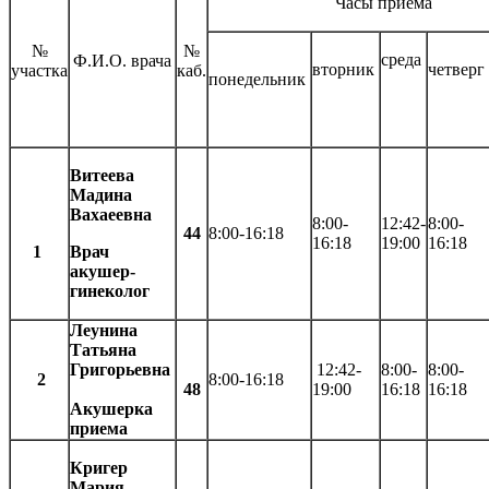
Часы приёма
№
№
среда
Ф.И.О. врача
вторник
четверг
участка
каб.
понедельник
Витеева
Мадина
Вахаеевна
8:00-
12:42-
8:00-
44
8:00-16:18
16:18
19:00
16:18
1
Врач
акушер-
гинеколог
Леунина
Татьяна
Григорьевна
12:42-
8:00-
8:00-
2
8:00-16:18
48
19:00
16:18
16:18
Акушерка
приема
Кригер
Мария