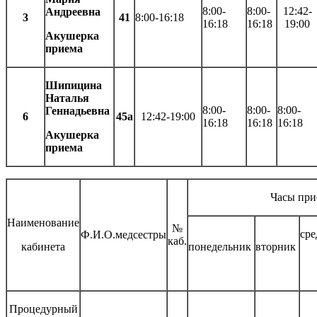
8:00-
8:00-
12:42-
Андреевна
3
41
8:00-16:18
16:18
16:18
19:00
Акушерка
приема
Шипицина
Наталья
8:00-
8:00-
8:00-
Геннадьевна
6
45а
12:42-19:00
16:18
16:18
16:18
Акушерка
приема
Часы при
Наименование
№
ср
Ф.И.О.медсестры
каб.
кабинета
понедельник
вторник
Процедурный