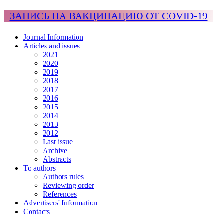
ЗАПИСЬ НА ВАКЦИНАЦИЮ ОТ COVID-19
Journal Information
Articles and issues
2021
2020
2019
2018
2017
2016
2015
2014
2013
2012
Last issue
Archive
Abstracts
To authors
Authors rules
Reviewing order
References
Advertisers' Information
Contacts