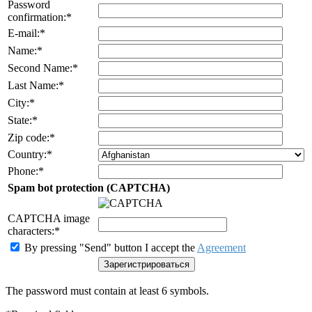
Password
confirmation:
*
E-mail:
*
Name:
*
Second Name:
*
Last Name:
*
City:
*
State:
*
Zip code:
*
Country:
*
Phone:
*
Spam bot protection (CAPTCHA)
CAPTCHA image
characters:
*
By pressing "Send" button I accept the
Agreement
The password must contain at least 6 symbols.