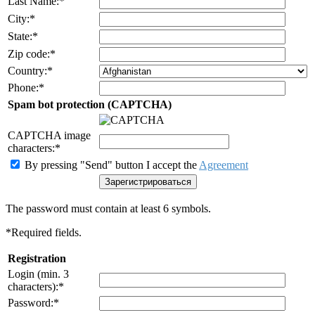
Last Name:
*
City:
*
State:
*
Zip code:
*
Country:
*
Phone:
*
Spam bot protection (CAPTCHA)
CAPTCHA image
characters:
*
By pressing "Send" button I accept the
Agreement
The password must contain at least 6 symbols.
*
Required fields.
Registration
Login (min. 3
characters):
*
Password:
*