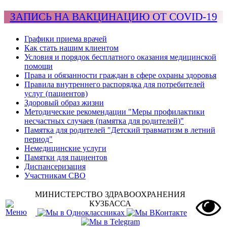
ЗАПИСЬ НА ВАКЦИНАЦИЮ ОТ COVID-19
Графики приема врачей
Как стать нашим клиентом
Условия и порядок бесплатного оказания медицинской
помощи
Права и обязанности граждан в сфере охраны здоровья
Правила внутреннего распорядка для потребителей
услуг (пациентов)
Здоровый образ жизни
Методические рекомендации "Меры профилактики
несчастных случаев (памятка для родителей)"
Памятка для родителей "Детский травматизм в летний
период"
Немедицинские услуги
Памятки для пациентов
Диспансеризация
Участникам СВО
МИНИСТЕРСТВО ЗДРАВООХРАНЕНИЯ
КУЗБАССА