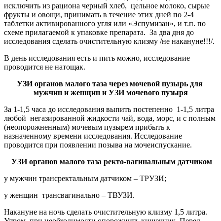
исключить из рациона черный хлеб, цельное молоко, сырые
фрукты и овощи, принимать в течение этих дней по 2-4
таблетки активированного угля или «Эспумизан», и т.п. по
схеме прилагаемой к упаковке препарата. За два дня до
исследования сделать очистительную клизму /не накануне!!!/.
В день исследования есть и пить можно, исследование
проводится не натощак.
УЗИ органов малого таза через мочевой пузырь для
мужчин и женщин и
УЗИ мочевого пузыря
За 1-1,5 часа до исследования выпить постепенно 1-1,5 литра
любой негазированной жидкости чай, вода, морс, и с полным
(неопорожненным) мочевым пузырем прибыть к
назначенному времени исследования. Исследование
проводится при появлении позыва на мочеиспускание.
УЗИ органов малого таза ректо-вагинальным датчиком
у мужчин трансректальным датчиком – ТРУЗИ;
у женщин трансвагинально – ТВУЗИ.
Накануне на ночь сделать очистительную клизму 1,5 литра.
Утром при необходимости опорожнить кишечник. Перед