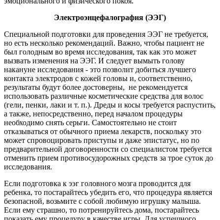
эмоционального и физического покоя.
Электроэнцефалография (ЭЭГ)
Специальной подготовки для проведения ЭЭГ не требуется,
но есть несколько рекомендаций. Важно, чтобы пациент не
был голодным во время исследования, так как это может
вызвать изменения на ЭЭГ. И следует вымыть голову
накануне исследования - это позволит добиться лучшего
контакта электродов с кожей головы и, соответственно,
результаты будут более достоверны, не рекомендуется
использовать различные косметические средства для волос
(гели, пенки, лаки и т. п.). Дреды и косы требуется распустить,
а также, непосредственно, перед началом процедуры
необходимо снять серьги. Самостоятельно не стоит
отказываться от обычного приема лекарств, поскольку это
может спровоцировать приступы и даже эпистатус, но по
предварительной договоренности со специалистом требуется
отменить прием противосудорожных средств за трое суток до
исследования.
Если подготовка к ээг головного мозга проводится для
ребенка, то постарайтесь убедить его, что процедура является
безопасной, возьмите с собой любимую игрушку малыша.
Если ему страшно, то потренируйтесь дома, постарайтесь
показать ему процедуру в качестве игры. Для успешного