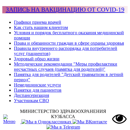
ЗАПИСЬ НА ВАКЦИНАЦИЮ ОТ COVID-19
Графики приема врачей
Как стать нашим клиентом
Условия и порядок бесплатного оказания медицинской
помощи
Права и обязанности граждан в сфере охраны здоровья
Правила внутреннего распорядка для потребителей
услуг (пациентов)
Здоровый образ жизни
Методические рекомендации "Меры профилактики
несчастных случаев (памятка для родителей)"
Памятка для родителей "Детский травматизм в летний
период"
Немедицинские услуги
Памятки для пациентов
Диспансеризация
Участникам СВО
МИНИСТЕРСТВО ЗДРАВООХРАНЕНИЯ
КУЗБАССА