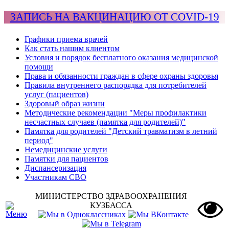
ЗАПИСЬ НА ВАКЦИНАЦИЮ ОТ COVID-19
Графики приема врачей
Как стать нашим клиентом
Условия и порядок бесплатного оказания медицинской
помощи
Права и обязанности граждан в сфере охраны здоровья
Правила внутреннего распорядка для потребителей
услуг (пациентов)
Здоровый образ жизни
Методические рекомендации "Меры профилактики
несчастных случаев (памятка для родителей)"
Памятка для родителей "Детский травматизм в летний
период"
Немедицинские услуги
Памятки для пациентов
Диспансеризация
Участникам СВО
МИНИСТЕРСТВО ЗДРАВООХРАНЕНИЯ
КУЗБАССА