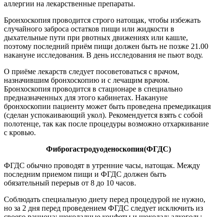
аллергии на лекарственные препараты.
Бронхоскопия проводится строго натощак, чтобы избежать
случайного заброса остатков пищи или жидкости в
дыхательные пути при рвотных движениях или кашле,
поэтому последний приём пищи должен быть не позже 21.00
накануне исследования. В день исследования не пьют воду.
О приёме лекарств следует посоветоваться с врачом,
назначившим бронхоскопию и с лечащим врачом.
Бронхоскопия проводится в стационаре в специально
предназначенных для этого кабинетах. Накануне
бронхоскопии пациенту может быть проведена премедикация
(сделан успокаивающий укол). Рекомендуется взять с собой
полотенце, так как после процедуры возможно отхаркивание
с кровью.
Фиброгастродуоденоскопия(ФГДС)
ФГДС обычно проводят в утренние часы, натощак. Между
последним приемом пищи и ФГДС должен быть
обязательный перерыв от 8 до 10 часов.
Соблюдать специальную диету перед процедурой не нужно,
но за 2 дня перед проведением ФГДС следует исключить из
своего рациона: шоколадные конфеты и шоколад; алкоголь;