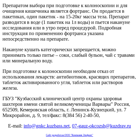
Препаратом выбора при подготовке к колоноскопии и для
очищения кишечника является фортранс. Он продается в
пакетиках, один пакетик - на 15-20кг массы тела. Препарат
разводится в воде (1 пакетик на 1л воды) и пьется накануне
исследования или в утро перед процедурой. Подробная
инструкция по применению фортранса указана
непосредственно на препарате.
Накануне кушать категорически запрещается, можно
принимать только питье – соки, слабый бульон, чай с травами
или минеральную воду.
При подготовке к колоноскопии необходим отказ от
использования лекарств: антибиотиков, красящих препаратов,
таблеток активированного угля, таблеток или растворов
железа.
ГБУЗ "Кузбасский клинический центр охраны здоровья
шахтеров имени святой великомученицы Варвары"
Россия,
652509, Кемеровская область, г. Ленинск-Кузнецкий, ул. 7
Микрорайон, д. 9, тел/факс: 8(384 56) 2-40-50,
E-mail:
info@gnkc.kuzbass.net
,
07-gauz-okcozsh@kuzdrav.ru
Сайт разработан OOO "Компания Элефант"