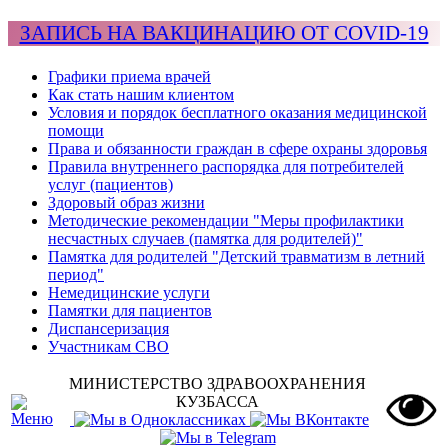
ЗАПИСЬ НА ВАКЦИНАЦИЮ ОТ COVID-19
Графики приема врачей
Как стать нашим клиентом
Условия и порядок бесплатного оказания медицинской
помощи
Права и обязанности граждан в сфере охраны здоровья
Правила внутреннего распорядка для потребителей
услуг (пациентов)
Здоровый образ жизни
Методические рекомендации "Меры профилактики
несчастных случаев (памятка для родителей)"
Памятка для родителей "Детский травматизм в летний
период"
Немедицинские услуги
Памятки для пациентов
Диспансеризация
Участникам СВО
МИНИСТЕРСТВО ЗДРАВООХРАНЕНИЯ
КУЗБАССА