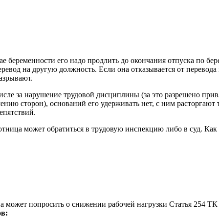
ае беременности его надо продлить до окончания отпуска по бер
евод на другую должность. Если она отказывается от перевода 
азрывают.
числе за нарушение трудовой дисциплины (за это разрешено при
ению сторон), оснований его удерживать нет, с ним расторгают
репятствий.
тница может обратиться в трудовую инспекцию либо в суд. Как п
ина может попросить о снижении рабочей нагрузки Статья 254 Т
в: