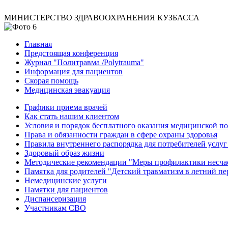
МИНИСТЕРСТВО ЗДРАВООХРАНЕНИЯ КУЗБАССА
Главная
Предстоящая конференция
Журнал "Политравма /Polytrauma"
Информация для пациентов
Скорая помощь
Медицинская эвакуация
Графики приема врачей
Как стать нашим клиентом
Условия и порядок бесплатного оказания медицинской 
Права и обязанности граждан в сфере охраны здоровья
Правила внутреннего распорядка для потребителей услуг
Здоровый образ жизни
Методические рекомендации "Меры профилактики несчаст
Памятка для родителей "Детский травматизм в летний пе
Немедицинские услуги
Памятки для пациентов
Диспансеризация
Участникам СВО