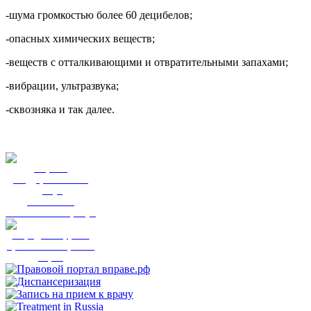
-шума громкостью более 60 децибелов;
-опасных химических веществ;
-веществ с отталкивающими и отвратительными запахами;
-вибрации, ультразвука;
-сквозняка и так далее.
Портал
государственных
услуг
Вы смогли
записаться к врачу?
Народный фронт
приглашает пройти
опрос