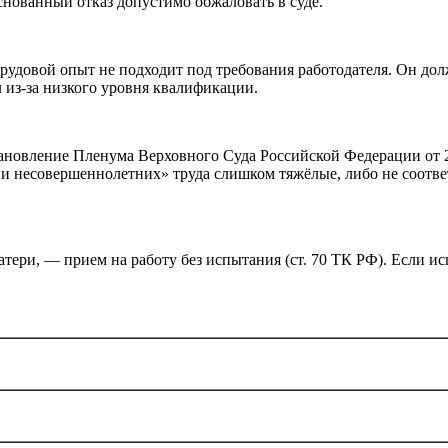
нованный отказ допустимо обжаловать в суде.
трудовой опыт не подходит под требования работодателя. Он до
 из-за низкого уровня квалификации.
тановление Пленума Верховного Суда Российской Федерации от 2
и несовершеннолетних» труда слишком тяжёлые, либо не соотв
тери, — прием на работу без испытания (ст. 70 ТК РФ). Если ис