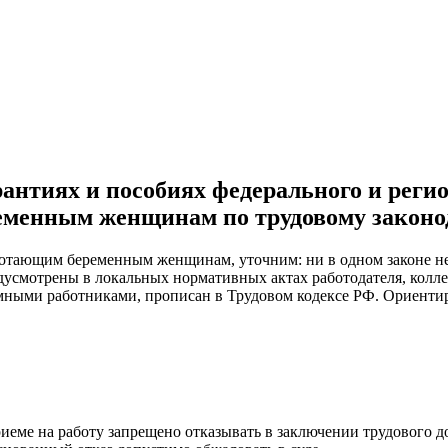
нтиях и пособиях федерального и реги
еменным женщинам по трудовому законод
ботающим беременным женщинам, уточним: ни в одном законе не 
смотрены в локальных нормативных актах работодателя, колле
мными работниками, прописан в Трудовом кодексе РФ. Ориентир
приеме на работу запрещено отказывать в заключении трудового 