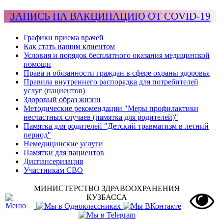
ЗАПИСЬ НА ВАКЦИНАЦИЮ ОТ COVID-19
Графики приема врачей
Как стать нашим клиентом
Условия и порядок бесплатного оказания медицинской
помощи
Права и обязанности граждан в сфере охраны здоровья
Правила внутреннего распорядка для потребителей
услуг (пациентов)
Здоровый образ жизни
Методические рекомендации "Меры профилактики
несчастных случаев (памятка для родителей)"
Памятка для родителей "Детский травматизм в летний
период"
Немедицинские услуги
Памятки для пациентов
Диспансеризация
Участникам СВО
МИНИСТЕРСТВО ЗДРАВООХРАНЕНИЯ
КУЗБАССА