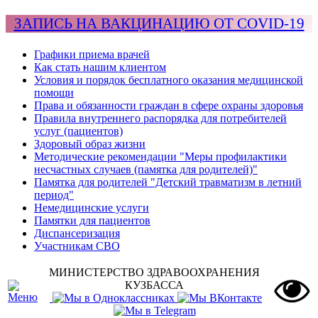
ЗАПИСЬ НА ВАКЦИНАЦИЮ ОТ COVID-19
Графики приема врачей
Как стать нашим клиентом
Условия и порядок бесплатного оказания медицинской
помощи
Права и обязанности граждан в сфере охраны здоровья
Правила внутреннего распорядка для потребителей
услуг (пациентов)
Здоровый образ жизни
Методические рекомендации "Меры профилактики
несчастных случаев (памятка для родителей)"
Памятка для родителей "Детский травматизм в летний
период"
Немедицинские услуги
Памятки для пациентов
Диспансеризация
Участникам СВО
МИНИСТЕРСТВО ЗДРАВООХРАНЕНИЯ
КУЗБАССА