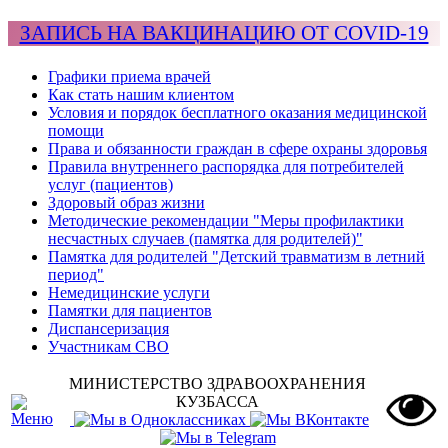
ЗАПИСЬ НА ВАКЦИНАЦИЮ ОТ COVID-19
Графики приема врачей
Как стать нашим клиентом
Условия и порядок бесплатного оказания медицинской
помощи
Права и обязанности граждан в сфере охраны здоровья
Правила внутреннего распорядка для потребителей
услуг (пациентов)
Здоровый образ жизни
Методические рекомендации "Меры профилактики
несчастных случаев (памятка для родителей)"
Памятка для родителей "Детский травматизм в летний
период"
Немедицинские услуги
Памятки для пациентов
Диспансеризация
Участникам СВО
МИНИСТЕРСТВО ЗДРАВООХРАНЕНИЯ
КУЗБАССА