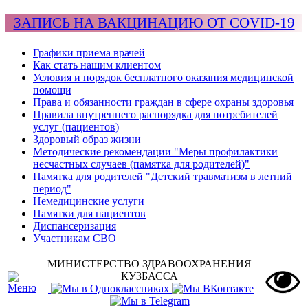
ЗАПИСЬ НА ВАКЦИНАЦИЮ ОТ COVID-19
Графики приема врачей
Как стать нашим клиентом
Условия и порядок бесплатного оказания медицинской
помощи
Права и обязанности граждан в сфере охраны здоровья
Правила внутреннего распорядка для потребителей
услуг (пациентов)
Здоровый образ жизни
Методические рекомендации "Меры профилактики
несчастных случаев (памятка для родителей)"
Памятка для родителей "Детский травматизм в летний
период"
Немедицинские услуги
Памятки для пациентов
Диспансеризация
Участникам СВО
МИНИСТЕРСТВО ЗДРАВООХРАНЕНИЯ
КУЗБАССА