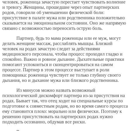
человек, роженица зачастую перестает чувствовать волнение
и тревогу. Женщины, прошедшие через опыт партнерских
родов, говорили об уменьшении физической боли:
присутствие в палате мужа или родственника положительно
сказывается на эмоциональном состоянии. Оно же напрямую
связано с возможностью переносить острую боль.
Партнер, будь то мама роженицы или ее муж, могут
делать женщине массаж, расслаблять мышцы. Близкий
человек на родах зачастую следит за действиями
медицинского персонала, чтобы процесс проходил гладко и
спокойно. Важно и ровное дыхание. Дыхательные практики
помогают успокоиться и сконцентрироваться на самом
процессе. Партнер в этом процессе выступает в роли
помощника: роженица чувствует не только глубину своего
дыхания, но и дыхание мужа или близкого родственника.
Из минусов можно назвать возможный
психологический дискомфорт партнера из-за присутствия на
родах. Бывает так, что отец ходит на специальные курсы по
подготовке к совместным родам, но во время самого процесса
ему становится плохо: морально или физически. Поэтому к
решению присутствовать на партнерских родах нужно
подходить осознанно, обдумав все риски.