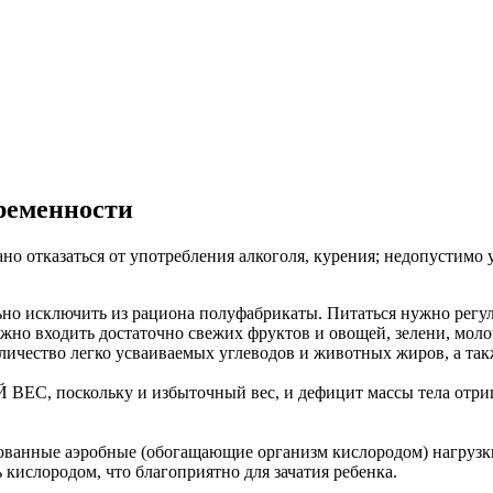
ременности
о отказаться от употребления алкоголя, курения; недопустимо 
ельно исключить из рациона полуфабрикаты. Питаться нужно регу
 входить достаточно свежих фруктов и овощей, зелени, молоч
личество легко усваиваемых углеводов и животных жиров, а так
, поскольку и избыточный вес, и дефицит массы тела отрица
рованные аэробные (обогащающие организм кислородом) нагрузк
кислородом, что благоприятно для зачатия ребенка.