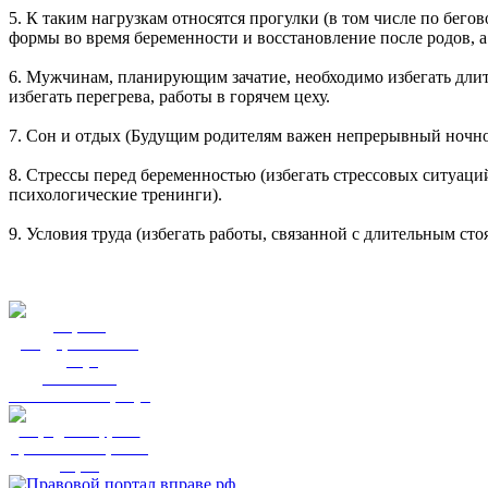
5. К таким нагрузкам относятся прогулки (в том числе по бег
формы во время беременности и восстановление после родов, 
6. Мужчинам, планирующим зачатие, необходимо избегать длите
избегать перегрева, работы в горячем цеху.
7. Сон и отдых (Будущим родителям важен непрерывный ночной
8. Стрессы перед беременностью (избегать стрессовых ситуаци
психологические тренинги).
9. Условия труда (избегать работы, связанной с длительным с
Портал
государственных
услуг
Вы смогли
записаться к врачу?
Народный фронт
приглашает пройти
опрос