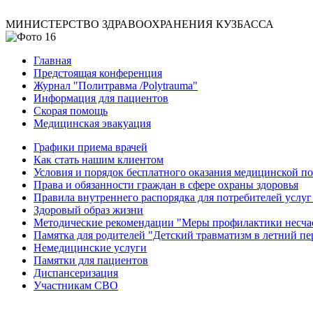
МИНИСТЕРСТВО ЗДРАВООХРАНЕНИЯ КУЗБАССА
Главная
Предстоящая конференция
Журнал "Политравма /Polytrauma"
Информация для пациентов
Скорая помощь
Медицинская эвакуация
Графики приема врачей
Как стать нашим клиентом
Условия и порядок бесплатного оказания медицинской 
Права и обязанности граждан в сфере охраны здоровья
Правила внутреннего распорядка для потребителей услуг
Здоровый образ жизни
Методические рекомендации "Меры профилактики несчаст
Памятка для родителей "Детский травматизм в летний пе
Немедицинские услуги
Памятки для пациентов
Диспансеризация
Участникам СВО