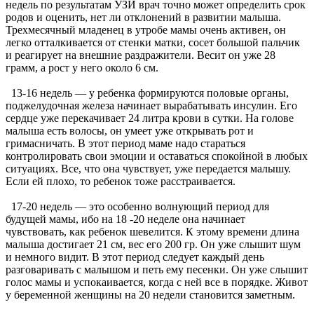
недель по результатам УЗИ врач точно может определить срок
родов и оценить, нет ли отклонений в развитии малыша.
Трехмесячный младенец в утробе мамы очень активен, он
легко отталкивается от стенки матки, сосет большой пальчик
и реагирует на внешние раздражители. Весит он уже 28
грамм, а рост у него около 6 см.
13-16 недель — у ребенка формируются половые органы,
поджелудочная железа начинает вырабатывать инсулин. Его
сердце уже перекачивает 24 литра крови в сутки. На голове
малыша есть волосы, он умеет уже открывать рот и
гримасничать. В этот период маме надо стараться
контролировать свои эмоции и оставаться спокойной в любых
ситуациях. Все, что она чувствует, уже передается малышу.
Если ей плохо, то ребенок тоже расстраивается.
17-20 недель — это особенно волнующий период для
будущей мамы, ибо на 18 -20 неделе она начинает
чувствовать, как ребенок шевелится. К этому времени длина
малыша достигает 21 см, вес его 200 гр. Он уже слышит шум
и немного видит. В этот период следует каждый день
разговаривать с малышом и петь ему песенки. Он уже слышит
голос мамы и успокаивается, когда с ней все в порядке. Живот
у беременной женщины на 20 недели становится заметным.