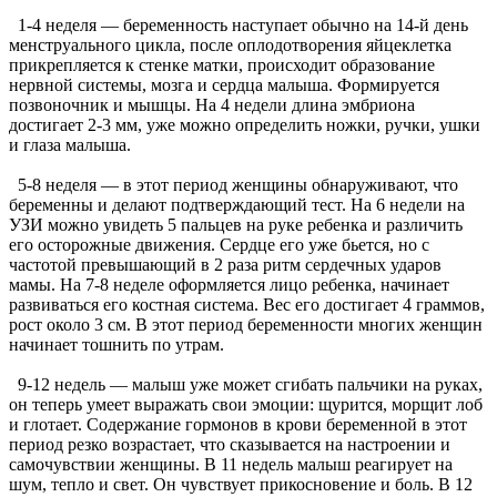
1-4 неделя — беременность наступает обычно на 14-й день
менструального цикла, после оплодотворения яйцеклетка
прикрепляется к стенке матки, происходит образование
нервной системы, мозга и сердца малыша. Формируется
позвоночник и мышцы. На 4 недели длина эмбриона
достигает 2-3 мм, уже можно определить ножки, ручки, ушки
и глаза малыша.
5-8 неделя — в этот период женщины обнаруживают, что
беременны и делают подтверждающий тест. На 6 недели на
УЗИ можно увидеть 5 пальцев на руке ребенка и различить
его осторожные движения. Сердце его уже бьется, но с
частотой превышающий в 2 раза ритм сердечных ударов
мамы. На 7-8 неделе оформляется лицо ребенка, начинает
развиваться его костная система. Вес его достигает 4 граммов,
рост около 3 см. В этот период беременности многих женщин
начинает тошнить по утрам.
9-12 недель — малыш уже может сгибать пальчики на руках,
он теперь умеет выражать свои эмоции: щурится, морщит лоб
и глотает. Содержание гормонов в крови беременной в этот
период резко возрастает, что сказывается на настроении и
самочувствии женщины. В 11 недель малыш реагирует на
шум, тепло и свет. Он чувствует прикосновение и боль. В 12