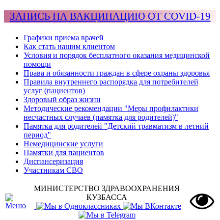
ЗАПИСЬ НА ВАКЦИНАЦИЮ ОТ COVID-19
Графики приема врачей
Как стать нашим клиентом
Условия и порядок бесплатного оказания медицинской
помощи
Права и обязанности граждан в сфере охраны здоровья
Правила внутреннего распорядка для потребителей
услуг (пациентов)
Здоровый образ жизни
Методические рекомендации "Меры профилактики
несчастных случаев (памятка для родителей)"
Памятка для родителей "Детский травматизм в летний
период"
Немедицинские услуги
Памятки для пациентов
Диспансеризация
Участникам СВО
МИНИСТЕРСТВО ЗДРАВООХРАНЕНИЯ
КУЗБАССА