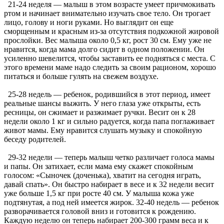
21-24 неделя — малыш в этом возрасте умеет причмокивать
ртом и начинает внимательно изучать свое тело. Он трогает
лицо, голову и ноги руками. Но выглядит он еще
сморщенным и красным из-за отсутствия подкожной жировой
прослойки. Вес малыша около 0,5 кг, рост 30 см. Ему уже не
нравится, когда мама долго сидит в одном положении. Он
усиленно шевелится, чтобы заставить ее подняться с места. С
этого времени маме надо следить за своим рационом, хорошо
питаться и больше гулять на свежем воздухе.
25-28 недель — ребенок, родившийся в этот период, имеет
реальные шансы выжить. У него глаза уже открыты, есть
ресницы, он сжимает и разжимает ручки. Весит он к 28
недели около 1 кг и сильно радуется, когда папа поглаживает
живот мамы. Ему нравится слушать музыку и спокойную
беседу родителей.
29-32 недели — теперь малыш четко различает голоса мамы
и папы. Он затихает, если мама ему скажет спокойным
голосом: «Сыночек (доченька), хватит на сегодня играть,
давай спать». Он быстро набирает в весе и к 32 недели весит
уже больше 1,5 кг при росте 40 см. У малыша кожа уже
подтянутая, а под ней имеется жирок. 32-40 недель — ребенок
разворачивается головой вниз и готовится к рождению.
Каждую неделю он теперь набирает 200-300 грамм веса и к