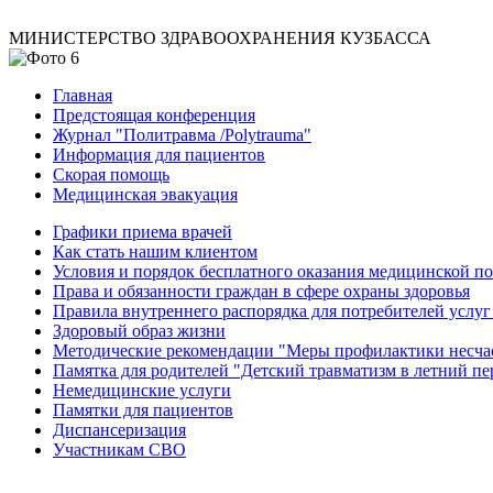
МИНИСТЕРСТВО ЗДРАВООХРАНЕНИЯ КУЗБАССА
Главная
Предстоящая конференция
Журнал "Политравма /Polytrauma"
Информация для пациентов
Скорая помощь
Медицинская эвакуация
Графики приема врачей
Как стать нашим клиентом
Условия и порядок бесплатного оказания медицинской 
Права и обязанности граждан в сфере охраны здоровья
Правила внутреннего распорядка для потребителей услуг
Здоровый образ жизни
Методические рекомендации "Меры профилактики несчаст
Памятка для родителей "Детский травматизм в летний пе
Немедицинские услуги
Памятки для пациентов
Диспансеризация
Участникам СВО