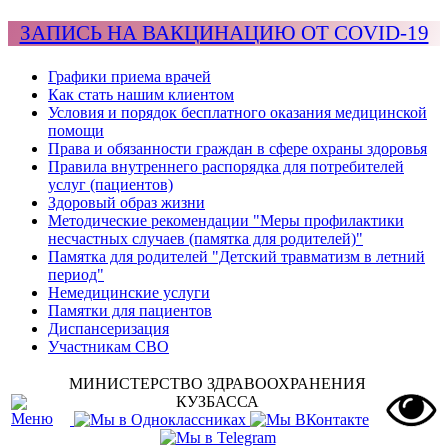
ЗАПИСЬ НА ВАКЦИНАЦИЮ ОТ COVID-19
Графики приема врачей
Как стать нашим клиентом
Условия и порядок бесплатного оказания медицинской
помощи
Права и обязанности граждан в сфере охраны здоровья
Правила внутреннего распорядка для потребителей
услуг (пациентов)
Здоровый образ жизни
Методические рекомендации "Меры профилактики
несчастных случаев (памятка для родителей)"
Памятка для родителей "Детский травматизм в летний
период"
Немедицинские услуги
Памятки для пациентов
Диспансеризация
Участникам СВО
МИНИСТЕРСТВО ЗДРАВООХРАНЕНИЯ
КУЗБАССА