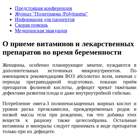
Предстоящая конференция
Журнал "Политравма /Polytrauma"
Информация для пациентов
Скорая помощь
Медицинская эвакуация
О приеме витаминов и лекарственных
препаратов во время беременности
Женщины, особенно планирующие зачатие, нуждаются в
дополнительных источниках микронутриентов. По
имеющимся рекомендациям ВОЗ абсолютно всем, начиная с
периода прегравидарной подготовки, показан приём
препаратов фолиевой кислоты, дефицит чреват тяжёлыми
дефектами развития плода и даже внутриутробной гибелью.
Потребление омега-3 полиненасыщенных жирных кислот и
уровня риска преэклампсии, преждевременных родов и
низкой массы тела при рождении, так что добавка этих
веществ к рациону также целесообразна. Остальные
витамины и минералы следует принимать в виде препаратов
только при их дефиците.