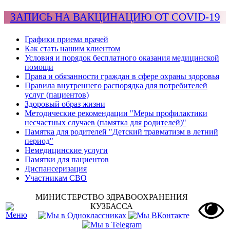
ЗАПИСЬ НА ВАКЦИНАЦИЮ ОТ COVID-19
Графики приема врачей
Как стать нашим клиентом
Условия и порядок бесплатного оказания медицинской
помощи
Права и обязанности граждан в сфере охраны здоровья
Правила внутреннего распорядка для потребителей
услуг (пациентов)
Здоровый образ жизни
Методические рекомендации "Меры профилактики
несчастных случаев (памятка для родителей)"
Памятка для родителей "Детский травматизм в летний
период"
Немедицинские услуги
Памятки для пациентов
Диспансеризация
Участникам СВО
МИНИСТЕРСТВО ЗДРАВООХРАНЕНИЯ
КУЗБАССА