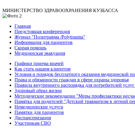
МИНИСТЕРСТВО ЗДРАВООХРАНЕНИЯ КУЗБАССА
Главная
Предстоящая конференция
Журнал "Политравма /Polytrauma"
Информация для пациентов
Скорая помощь
Медицинская эвакуация
Графики приема врачей
Как стать нашим клиентом
Условия и порядок бесплатного оказания медицинской 
Права и обязанности граждан в сфере охраны здоровья
Правила внутреннего распорядка для потребителей услуг
Здоровый образ жизни
Методические рекомендации "Меры профилактики несчаст
Памятка для родителей "Детский травматизм в летний пе
Немедицинские услуги
Памятки для пациентов
Диспансеризация
Участникам СВО