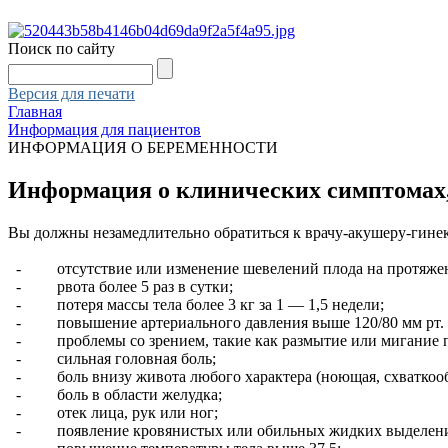
Поиск по сайту
Версия для печати
Главная
Информация для пациентов
ИНФОРМАЦИЯ О БЕРЕМЕННОСТИ
Информация о клинических симптомах,
Вы должны незамедлительно обратиться к врачу-акушеру-гине
- отсутствие или изменение шевелений плода на протяжении 
- рвота более 5 раз в сутки;
- потеря массы тела более 3 кг за 1 — 1,5 недели;
- повышение артериального давления выше 120/80 мм рт. с
- проблемы со зрением, такие как размытие или мигание п
- сильная головная боль;
- боль внизу живота любого характера (ноющая, схваткообр
- боль в области желудка;
- отек лица, рук или ног;
- появление кровянистых или обильных жидких выделений