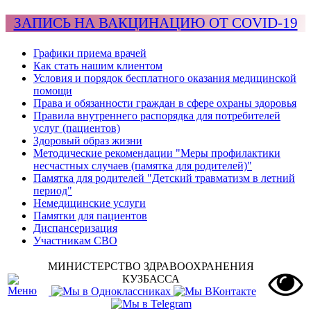
ЗАПИСЬ НА ВАКЦИНАЦИЮ ОТ COVID-19
Графики приема врачей
Как стать нашим клиентом
Условия и порядок бесплатного оказания медицинской
помощи
Права и обязанности граждан в сфере охраны здоровья
Правила внутреннего распорядка для потребителей
услуг (пациентов)
Здоровый образ жизни
Методические рекомендации "Меры профилактики
несчастных случаев (памятка для родителей)"
Памятка для родителей "Детский травматизм в летний
период"
Немедицинские услуги
Памятки для пациентов
Диспансеризация
Участникам СВО
МИНИСТЕРСТВО ЗДРАВООХРАНЕНИЯ
КУЗБАССА