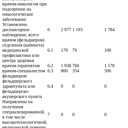
врачом-онкологом при
подозрении на
онкологическое
заболевание
Установлено
диспансерное
6
2 977
1 193
1 784
наблюдение, всего
врачом (фельдшером)
отделения (кабинета)
медицинской
6.1
179
79
100
профилактики или
центра здоровья
врачом-терапевтом
6.2
1 938
760
1 178
врачом-специалистом
6.3
860
354
506
фельдшером
фельдшерского
здравпункта или
6.4
0
0
0
фельдшерско-
акушерского пункта
Направлены на
получения
специализированной,
7
0
0
0
в том числе
высокотехнологичной,
медицинской помощи