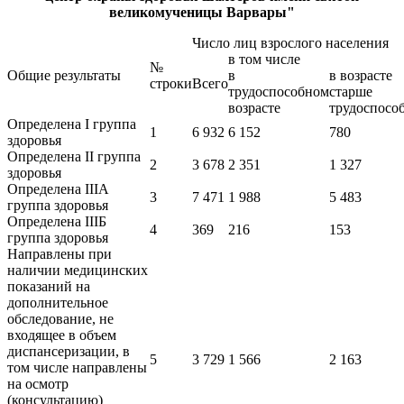
великомученицы Варвары"
Число лиц взрослого населения
в том числе
№
Общие результаты
в
в возрасте
строки
Всего
трудоспособном
старше
возрасте
трудоспосо
Определена I группа
1
6 932
6 152
780
здоровья
Определена II группа
2
3 678
2 351
1 327
здоровья
Определена IIIA
3
7 471
1 988
5 483
группа здоровья
Определена IIIБ
4
369
216
153
группа здоровья
Направлены при
наличии медицинских
показаний на
дополнительное
обследование, не
входящее в объем
диспансеризации, в
5
3 729
1 566
2 163
том числе направлены
на осмотр
(консультацию)