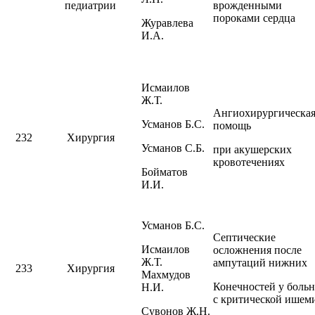
педиатрии
врожденными
пороками сердца
Журавлева
И.А.
Исмаилов
Ж.Т.
Ангиохирургическа
Усманов Б.С.
помощь
232
Хирургия
Усманов С.Б.
при акушерских
кровотечениях
Бойматов
И.И.
Усманов Б.С.
Септические
Исмаилов
осложнения после
Ж.Т.
ампутаций нижних
233
Хирургия
Махмудов
Конечностей у боль
Н.И.
с критической ишем
Сувонов Ж.Н.