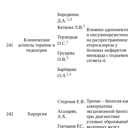
Бородкина
1,3
Д.А.
1
Квткова Л.В.
Влияние адипонекти
и инсулинорезестен
Терлецкая
Клинические
на распространеннос
1
О.С.
241
аспекты терапии и
атеросклероза у
педиатрии
больных инфарктом
Груздева
миокарда с подъемо
3
О.В.
сегмета st
Барбараш
1,3
О.Л.
Трепан – биопсия ка
Стерехов Е.В.
альтернатива
Агаларян,
эксцизионной биопс
242
Хирургия
А.Х.
при диагностике
узловых образовани
Гончаров Р.С.
молочных желез.