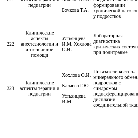
педиатрии
формировании
Бочкова Т.А.
хронической патоло
у подростков
Клинические
Лабораторная
аспекты
Устьянцева
диагностика
222
анестезиологии и
И.М. Хохлова
критических состоя
интенсивной
О.И.
при политравме
помощи
Показатели костно-
Хохлова О.И.
минерального обмен
Клинические
подростков с
Калаева Г.Ю.
223
аспекты терапии и
синдромом
педиатрии
недифференцирован
Устьянцева
дисплазии
И.М
соединительной тка