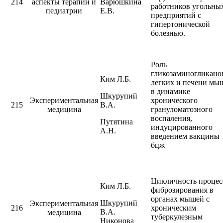
214
аспекты терапии и
Варюшкина
работников угольны
педиатрии
Е.В.
предприятий с
гипертонической
болезнью.
Роль
гликозаминогликано
Ким Л.Б.
легких и печени мы
в динамике
Шкурупий
Экспериментальная
хронического
215
В.А.
медицина
грануломатозного
воспаления,
Путятина
индуцированного
А.Н.
введением вакцины
бцж
Цикличность процес
Ким Л.Б.
фиброзирования в
органах мышей с
Шкурупий
Экспериментальная
216
хроническим
В.А.
медицина
туберкулезным
Никонова