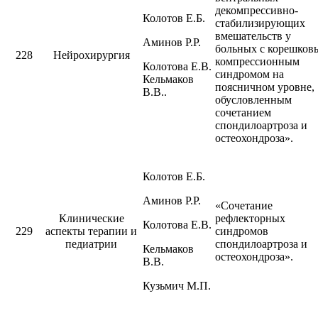
декомпрессивно-
Колотов Е.Б.
стабилизирующих
вмешательств у
Аминов Р.Р.
больных с корешков
228
Нейрохирургия
компрессионным
Колотова Е.В.
синдромом на
Кельмаков
поясничном уровне,
В.В..
обусловленным
сочетанием
спондилоартроза и
остеохондроза».
Колотов Е.Б.
Аминов Р.Р.
«Сочетание
Клинические
рефлекторных
Колотова Е.В.
229
аспекты терапии и
синдромов
педиатрии
спондилоартроза и
Кельмаков
остеохондроза».
В.В.
Кузьмич М.П.