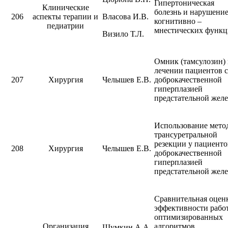
Гипертоническая
Клинические
болезнь и нарушени
206
аспекты терапии и
Власова И.В.
когнитивно –
педиатрии
мнестических функц
Визило Т.Л.
Омник (тамсулозин) 
лечении пациентов с
207
Хирургия
Челышев Е.В.
доброкачественной
гиперплазией
предстательной жел
Использование мето
трансуретральной
резекции у пациенто
208
Хирургия
Челышев Е.В.
доброкачественной
гиперплазией
предстательной жел
Сравнительная оцен
эффективности рабо
оптимизированных
Организация
алгоритмов
Шумкин А.А.