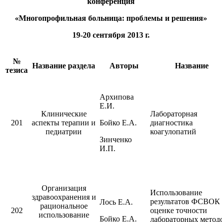
конференция
«Многопрофильная больница: проблемы и решения»
19-20 сентября 2013 г.
№
Название раздела
Авторы
Название
тезиса
Архипова
Е.И.
Клинические
Лабораторная
201
аспекты терапии и
Бойко Е.А.
диагностика
педиатрии
коагулопатий
Зинченко
И.П.
Организация
Использование
здравоохранения и
результатов ФСВОК 
Лось Е.А.
рациональное
202
оценке точности
использование
Бойко Е.А.
лабораторных метод