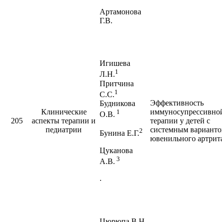
Артамонова
Г.В.
Игишева
1
Л.Н.
Притчина
1
С.С.
Эффективность
Будникова
Клинические
иммуносупрессивно
1
О.В.
205
аспекты терапии и
терапии у детей с
педиатрии
системным вариант
2
Бунина Е.Г.
ювенильного артрит
Цуканова
3
А.В.
.
Цюрюпа В.Н.