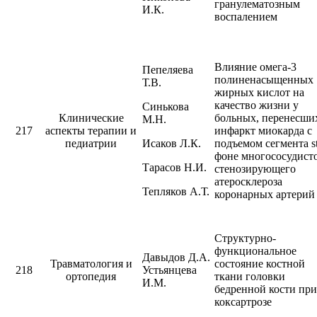
гранулематозным
И.К.
воспалением
Влияние омега-3
Пепеляева
полиненасыщенных
Т.В.
жирных кислот на
качество жизни у
Синькова
Клинические
больных, перенесши
М.Н.
217
аспекты терапии и
инфаркт миокарда с
педиатрии
Исаков Л.К.
подъемом сегмента s
фоне многососудист
Тарасов Н.И.
стенозирующего
атеросклероза
Тепляков А.Т.
коронарных артерий
Структурно-
функциональное
Давыдов Д.А.
Травматология и
состояние костной
218
Устьянцева
ортопедия
ткани головки
И.М.
бедренной кости при
коксартрозе