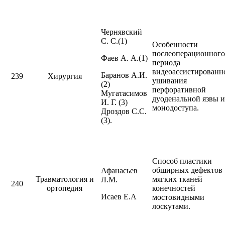
Чернявский
С. С.(1)
Особенности
послеоперационного
Фаев А. А.(1)
периода
видеоассистированн
Баранов А.И.
239
Хирургия
ушивания
(2)
перфоративной
Мугатасимов
дуоденальной язвы и
И. Г. (3)
монодоступа.
Дроздов С.С.
(3).
Способ пластики
обширных дефектов
Афанасьев
Травматология и
мягких тканей
Л.М.
240
ортопедия
конечностей
Исаев Е.А
мостовидными
лоскутами.