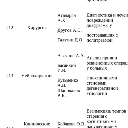
Диагностика и лече
Агаларян
повреждений
А.Х.
диафрагмы у
212
Хирургия
Другов А.С.
пострадавших с
Галятин Д.О.
политравмой.
Афаунов А.А.
Анализ причин
ревизионных опера
Басанкин
у больных
И.В.
213
Нейрохирургия
с поясничными
Кузьменко
стенозами
А.В.
дегенеративной
Шаповалов
этиологии
В.К.
Взаимосвязь темпов
старения с
когнитивными
Клинические
Кобякова О.В.
нарушениями у