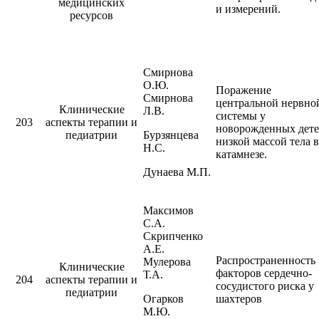
медицинских
и измерений.
ресурсов
Смирнова
О.Ю.
Поражение
Смирнова
центральной нервно
Клинические
Л.В.
системы у
203
аспекты терапии и
новорожденных дете
педиатрии
Бурзянцева
низкой массой тела в
Н.С.
катамнезе.
Дунаева М.П.
Максимов
С.А.
Скрипченко
А.Е.
Распространенность
Мулерова
Клинические
факторов сердечно-
Т.А.
204
аспекты терапии и
сосудистого риска у
педиатрии
Огарков
шахтеров
М.Ю.