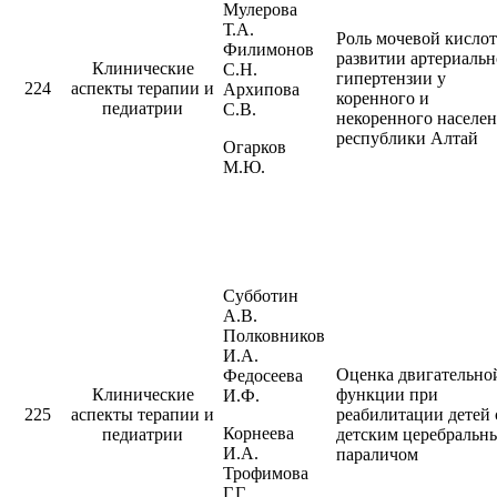
Мулерова
Т.А.
Роль мочевой кисло
Филимонов
развитии артериаль
Клинические
С.Н.
гипертензии у
224
аспекты терапии и
Архипова
коренного и
педиатрии
С.В.
некоренного населе
республики Алтай
Огарков
М.Ю.
Субботин
А.В.
Полковников
И.А.
Оценка двигательно
Федосеева
Клинические
функции при
И.Ф.
225
аспекты терапии и
реабилитации детей 
Корнеева
педиатрии
детским церебральн
И.А.
параличом
Трофимова
Г.Г.