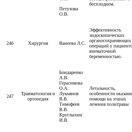
бесплодием.
Петухова
О.В.
Эффективность
эндоскопических
органосохраняющих
246
Хирургия
Ванеева Л.С.
операций у пациенто
внематочной
беременностью.
Бондаренко
А.В.
Герасимова
О.А.
Летальность,
Травматология и
Лукьянов
особенности оказани
247
ортопедия
В.В.
помощи на этапах
Тимофеев
лечения политравы
В.В.
Круглыхин
И.В.