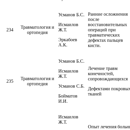
Ранние осложнения
Усманов Б.С.
после
Исмаилов
восстановительных
Травматология и
234
Ж.Т.
операций при
ортопедия
травматических
Эркабоев
дефектах пальцев
А.К.
кисти.
Усманов Б.С.
Лечение травм
Исмаилов
конечностей,
Ж.Т.
Травматология и
сопровождающихся
235
ортопедия
Усманов С.Б.
Дефектами покровы
тканей
Бойматов
И.И.
Исмаилов
Ж.Т.
Опыт лечения больн