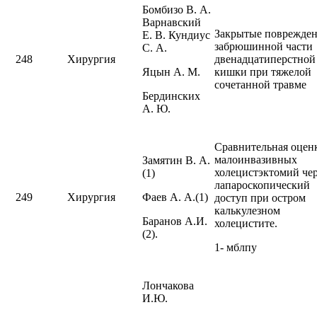
Бомбизо В. А.
Варнавский
Закрытые поврежде
Е. В. Кундиус
забрюшинной части
С. А.
248
Хирургия
двенадцатиперстной
Яцын А. М.
кишки при тяжелой
сочетанной травме
Бердинских
А. Ю.
Сравнительная оцен
малоинвазивных
Замятин В. А.
холецистэктомий чер
(1)
лапароскопический
249
Хирургия
Фаев А. А.(1)
доступ при остром
калькулезном
Баранов А.И.
холецистите.
(2).
1- мблпу
Лончакова
И.Ю.