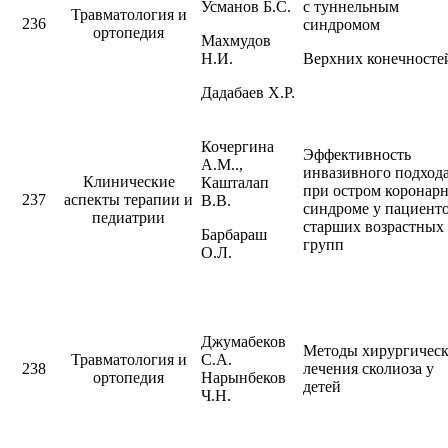
Усманов Б.С.
с туннельным
Травматология и
236
синдромом
ортопедия
Махмудов
Н.И.
Верхних конечносте
Дадабаев Х.Р.
Кочергина
Эффективность
А.М..,
инвазивного подход
Клинические
Кашталап
при остром коронар
237
аспекты терапии и
В.В.
синдроме у пациент
педиатрии
старших возрастных
Барбараш
групп
О.Л.
Джумабеков
Методы хирургическ
Травматология и
С.А.
238
лечения сколиоза у
ортопедия
Нарынбеков
детей
Ч.Н.