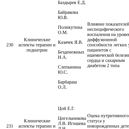
Баздырев Е.Д.
Байракова
Ю.В.
Влияние показателе
Поликутина
неспецифического
О.М.
воспаления на урове
Клинические
диффузионной
Казачек Я.В.
230
аспекты терапии и
способности легких 
педиатрии
пациентов с
Безденежных
ишемической белезн
Н.А.
сердца и сахарным
диабетом 2 типа
Слепынина
Ю.С.
Барбараш
О.Л.
Цой Е.Г.
Оцека нутритивного
Цигельникова
Клинические
статуса у
Л.В. Игишева
231
аспекты терапии и
новорожденных дете
Л.Н.