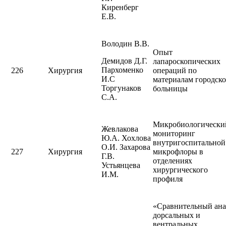
Киренберг
Е.В.
Володин В.В.
Опыт
Демидов Д.Г.
лапароскопических
Пархоменко
226
Хирургия
операций по
И.С
материалам городск
Торгунаков
больницы
С.А.
Микробиологически
Жевлакова
мониторинг
Ю.А. Хохлова
внутригоспитальной
О.И. Захарова
227
Хирургия
микрофлоры в
Г.В.
отделениях
Устьянцева
хирургического
И.М.
профиля
«Сравнительный ана
дорсальных и
вентральных