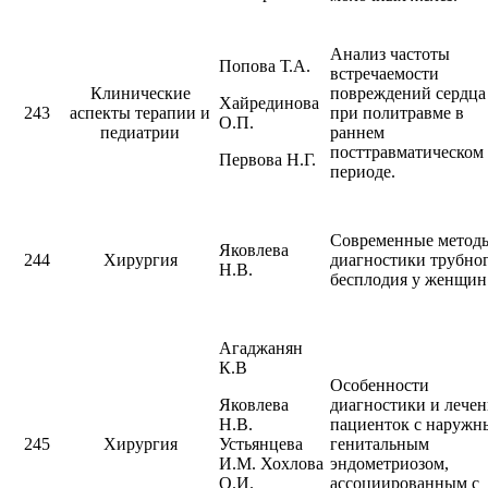
Анализ частоты
Попова Т.А.
встречаемости
Клинические
повреждений сердца
Хайрединова
243
аспекты терапии и
при политравме в
О.П.
педиатрии
раннем
посттравматическом
Первова Н.Г.
периоде.
Современные метод
Яковлева
244
Хирургия
диагностики трубно
Н.В.
бесплодия у женщин
Агаджанян
К.В
Особенности
Яковлева
диагностики и лечен
Н.В.
пациенток с наружн
245
Хирургия
Устьянцева
генитальным
И.М. Хохлова
эндометриозом,
О.И.
ассоциированным с