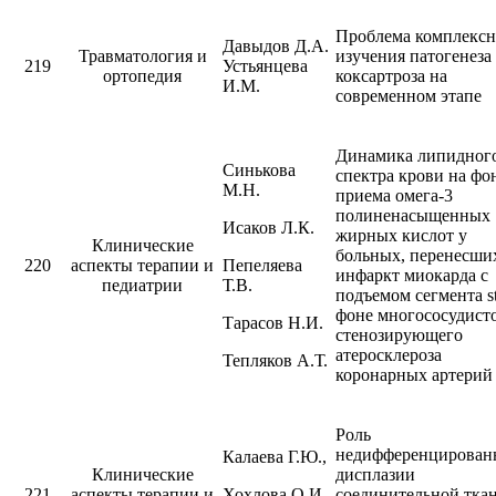
Проблема комплексн
Давыдов Д.А.
Травматология и
изучения патогенеза
219
Устьянцева
ортопедия
коксартроза на
И.М.
современном этапе
Динамика липидног
Синькова
спектра крови на фо
М.Н.
приема омега-3
полиненасыщенных
Исаков Л.К.
жирных кислот у
Клинические
больных, перенесши
220
аспекты терапии и
Пепеляева
инфаркт миокарда с
педиатрии
Т.В.
подъемом сегмента s
фоне многососудист
Тарасов Н.И.
стенозирующего
атеросклероза
Тепляков А.Т.
коронарных артерий
Роль
недифференцирован
Калаева Г.Ю.,
Клинические
дисплазии
221
аспекты терапии и
Хохлова О.И.
соединительной тка