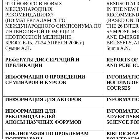
ЧТО НОВОГО В НОВЫХ
RESUSCITATI
МЕЖДУНАРОДНЫХ
IN THE NEW 
РЕКОМЕНДАЦИЯХ?
RECOMMEND
(ПО МАТЕРИАЛАМ 26-ГО
(BASED ON T
МЕЖДУНАРОДНОГО СИМПОЗИУМА ПО
THE 26 INTE
ИНТЕНСИВНОЙ ПОМОЩИ И
SYMPOSIUM O
НЕОТЛОЖНОЙ МЕДИЦИНЕ,
AND EMERGE
БРЮССЕЛЬ, 21-24 АПРЕЛЯ 2006 г.)
BRUSSELS
, A
Сумин А.Н.
Sumin A.N.
РЕФЕРАТЫ ДИССЕРТАЦИЙ И
R
EPORTS OF
ПУБЛИКАЦИЙ
AND PUBLIC
ИНФОРМАЦИЯ О ПРОВЕДЕНИИ
INFORMATI
СЕМИНАРОВ И КУРСОВ
HOLDING OF
COURSES
ИНФОРМАЦИЯ ДЛЯ АВТОРОВ
I
NFORMATIO
ИНФОРМАЦИЯ ДЛЯ
INFORMATIO
РЕКЛАМОДАТЕЛЕЙ
ADVERTISE
АНОСЫ НАУЧНЫХ ФОРУМОВ
SCIENCE F
БИБЛИОГАФИЯ ПО ПРОБЛЕМАМ
B
IBLIOGRAP