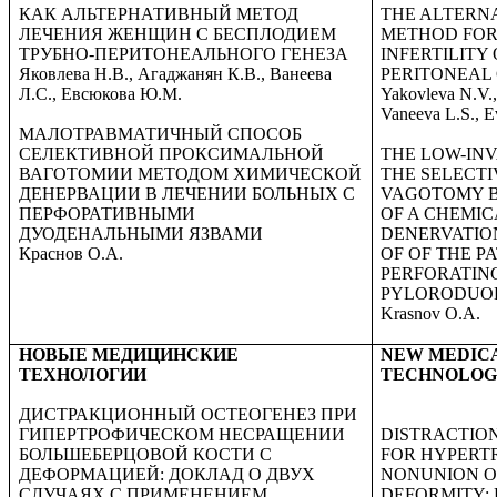
КАК АЛЬТЕРНАТИВНЫЙ МЕТОД
THE ALTERN
ЛЕЧЕНИЯ ЖЕНЩИН С БЕСПЛОДИЕМ
METHOD FOR
ТРУБНО-ПЕРИТОНЕАЛЬНОГО ГЕНЕЗА
INFERTILITY
Яковлева Н.В., Агаджанян К.В., Ванеева
PERITONEAL 
Л.С., Евсюкова Ю.М.
Yakovleva N.V.
Vaneeva L.S., 
МАЛОТРАВМАТИЧНЫЙ СПОСОБ
СЕЛЕКТИВНОЙ ПРОКСИМАЛЬНОЙ
THE
LOW-INV
ВАГОТОМИИ МЕТОДОМ ХИМИЧЕСКОЙ
THE SELECT
ДЕНЕРВАЦИИ В ЛЕЧЕНИИ БОЛЬНЫХ С
VAGOTOMY B
ПЕРФОРАТИВНЫМИ
OF A CHEMIC
ДУОДЕНАЛЬНЫМИ ЯЗВАМИ
DENERVATIO
Краснов О.А.
OF OF THE P
PERFORATIN
PYLORODUO
Krasnov O.A.
НОВЫЕ МЕДИЦИНСКИЕ
NEW MEDIC
ТЕХНОЛОГИИ
TECHNOLOG
ДИСТРАКЦИОННЫЙ ОСТЕОГЕНЕЗ ПРИ
ГИПЕРТРОФИЧЕСКОМ НЕСРАЩЕНИИ
DISTRACTIO
БОЛЬШЕБЕРЦОВОЙ КОСТИ С
FOR HYPERT
ДЕФОРМАЦИЕЙ: ДОКЛАД О ДВУХ
NONUNION OF
СЛУЧАЯХ С ПРИМЕНЕНИЕМ
DEFORMITY: