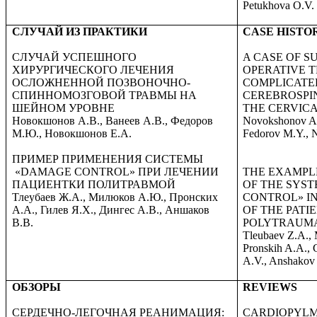
Petukhova O.V.
СЛУЧАЙ ИЗ ПРАКТИКИ
CASE HISTO
СЛУЧАЙ УСПЕШНОГО
A CASE OF S
ХИРУРГИЧЕСКОГО ЛЕЧЕНИЯ
OPERATIVE 
ОСЛОЖНЕННОЙ ПОЗВОНОЧНО-
COMPLICATE
СПИННОМОЗГОВОЙ ТРАВМЫ НА
CEREBROSPI
ШЕЙНОМ УРОВНЕ
THE CERVIC
Новокшонов А.В., Ванеев А.В., Федоров
Novokshonov A.
М.Ю., Новокшонов Е.А.
Fedorov M.Y., 
ПРИМЕР ПРИМЕНЕНИЯ СИСТЕМЫ
«DAMAGE CONTROL» ПРИ ЛЕЧЕНИИ
THE EXAMPLE
ПАЦИЕНТКИ ПОЛИТРАВМОЙ
OF THE SYS
Тлеубаев Ж.А., Милюков А.Ю., Пронских
CONTROL» I
А.А., Гилев Я.Х., Дингес А.В., Аншаков
OF THE PATI
В.В.
POLYTRAUM
Tleubaev Z.A., 
Pronskih A.A., 
A.V., Anshakov
ОБЗОРЫ
REVIEWS
СЕРДЕЧНО-ЛЕГОЧНАЯ РЕАНИМАЦИЯ:
CARDIOPYL