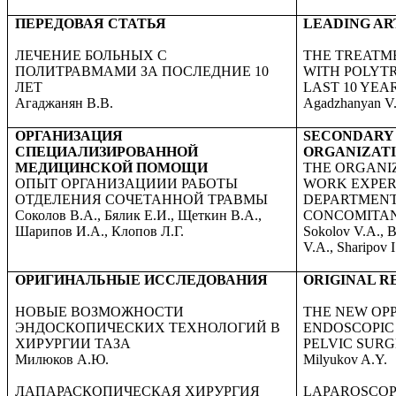
ПЕРЕДОВАЯ СТАТЬЯ
LEADING AR
ЛЕЧЕНИЕ БОЛЬНЫХ С
THE TREATME
ПОЛИТРАВМАМИ ЗА ПОСЛЕДНИЕ 10
WITH POLYT
ЛЕТ
LAST 10 YEA
Агаджанян В.В.
Agadzhanyan V
ОРГАНИЗАЦИЯ
SECONDARY
СПЕЦИАЛИЗИРОВАННОЙ
ORGANIZAT
МЕДИЦИНСКОЙ ПОМОЩИ
THE ORGANI
ОПЫТ ОРГАНИЗАЦИИИ РАБОТЫ
WORK EXPER
ОТДЕЛЕНИЯ СОЧЕТАННОЙ ТРАВМЫ
DEPARTMENT
Соколов В.А., Бялик Е.И., Щеткин В.А.,
CONCOMITAN
Шарипов И.А., Клопов Л.Г.
Sokolov V.A., By
V.A., Sharipov 
ОРИГИНАЛЬНЫЕ ИССЛЕДОВАНИЯ
ORIGINAL R
НОВЫЕ ВОЗМОЖНОСТИ
THE NEW OPP
ЭНДОСКОПИЧЕСКИХ ТЕХНОЛОГИЙ В
ENDOSCOPIC
ХИРУРГИИ ТАЗА
PELVIC SUR
Милюков А.Ю.
Milyukov A.Y.
ЛАПАРАСКОПИЧЕСКАЯ ХИРУРГИЯ
LAPAROSCOP