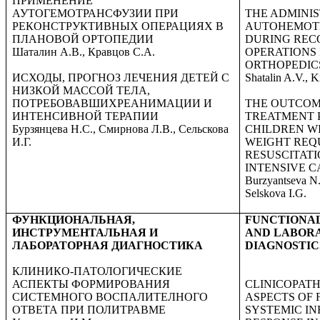
ПРИМЕНЕНИЕ
АУТОГЕМОТРАНСФУЗИИ ПРИ
THE ADMINIS
РЕКОНСТРУКТИВНЫХ ОПЕРАЦИЯХ В
AUTOHEMOT
ПЛАНОВОЙ ОРТОПЕДИИ
DURING REC
Шаталин А.В., Кравцов С.А.
OPERATIONS 
ORTHOPEDIC
ИСХОДЫ, ПРОГНОЗ ЛЕЧЕНИЯ ДЕТЕЙ С
Shatalin A.V., K
НИЗКОЙ МАССОЙ ТЕЛА,
ПОТРЕБОВАВШИХРЕАНИМАЦИИ И
THE OUTCOM
ИНТЕНСИВНОЙ ТЕРАПИИ
TREATMENT 
Бурзянцева Н.С., Смирнова Л.В., Сельскова
CHILDREN W
И.Г.
WEIGHT REQ
RESUSCITAT
INTENSIVE C
Burzyantseva N.
Selskova I.G.
ФУНКЦИОНАЛЬНАЯ,
FUNCTIONAL
ИНСТРУМЕНТАЛЬНАЯ И
AND LABOR
ЛАБОРАТОРНАЯ ДИАГНОСТИКА
DIAGNOSTIC
КЛИНИКО-ПАТОЛОГИЧЕСКИЕ
АСПЕКТЫ ФОРМИРОВАНИЯ
CLINICOPAT
СИСТЕМНОГО ВОСПАЛИТЕЛНОГО
ASPECTS OF 
ОТВЕТА ПРИ ПОЛИТРАВМЕ
SYSTEMIC I