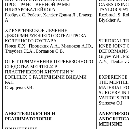
ПРОСТРАНСТВЕННОЙ РАМЫ
CASES USING
ИЛИЗАРОВА/ТЕЙЛОРА
TAYLOR
SPAT
Розбрух С. Роберт, Хелфет Дэвид Л., Бляхер
Rozbruch S. Rob
А.
Blyakher А.
ХИРУРГИЧЕСКОЕ ЛЕЧЕНИЕ
ДЕФОРМИРУЮЩЕГО ОСТЕАРТРОЗА
КОЛЕННОГО СУСТАВА
SURDICAL T
Гилев Я.Х., Пронских А.А., Милюков А.Ю.,
KNEE JOINT
Тлеубаев Ж.А., Богданов С.В.
DEFORMANS
Gilyev Y.H., Pr
ОПЫТ ПРИМЕНЕНИЯ ПЕРЕВЯЗОЧНОГО
A.Y., Tleubaev 
СРЕДСТВА
MEPITEL
® В
ПЛАСТИЧЕСКОЙ ХИРУРГИИ У
БОЛЬНЫХ С РАЗЛИЧНЫМИ ВИДАМИ
EXPERIENCE 
РАН
THE MEPITEL
Старцева О.И.
MATERIAL FO
SURGERY IN 
VARIOUS FO
Startseva O.I.
АНЕСТЕЗИОЛОГИЯ И
ANESTHESI
РЕАНИМАТОЛОГИЯ
ANDCRITIC
MEDISINE