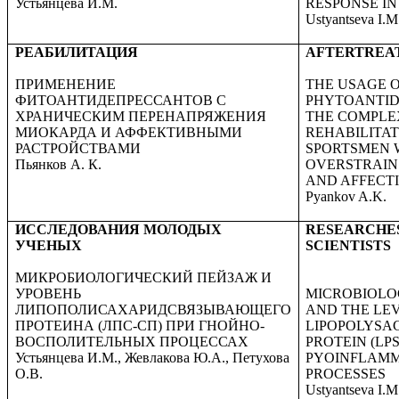
Устьянцева И.М.
RESPONSE I
Ustyantseva I.M
РЕАБИЛИТАЦИЯ
AFTERTREA
ПРИМЕНЕНИЕ
THE USAGE 
ФИТОАНТИДЕПРЕССАНТОВ С
PHYTOANTID
ХРАНИЧЕСКИМ ПЕРЕНАПРЯЖЕНИЯ
THE COMPLE
МИОКАРДА И АФФЕКТИВНЫМИ
REHABILITAT
РАСТРОЙСТВАМИ
SPORTSMEN 
Пьянков А. К.
OVERSTRAIN
AND AFFECT
Pyankov A.K.
ИССЛЕДОВАНИЯ МОЛОДЫХ
R
ESEARCHE
УЧЕНЫХ
SCIENTISTS
МИКРОБИОЛОГИЧЕСКИЙ ПЕЙЗАЖ И
УРОВЕНЬ
MICROBIOLO
ЛИПОПОЛИСАХАРИДСВЯЗЫВАЮЩЕГО
AND THE LEV
ПРОТЕИНА (ЛПС-СП) ПРИ ГНОЙНО-
LIPOPOLYSA
ВОСПОЛИТЕЛЬНЫХ ПРОЦЕССАХ
PROTEIN (LPS
Устьянцева И.М., Жевлакова Ю.А., Петухова
PYOINFLAM
О.В.
PROCESSES
Ustyantseva I.M