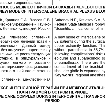
ическая гидроцефалия.
СПОСОБ МЕЖЛЕСТНИЧНОЙ БЛОКАДЫ ПЛЕЧЕВОГО СП
 NEW MODE OF INTERSCALENE BRACHIAL PLEXUS BLO
., Кравцов С.А., Власов С.В.
Safronov N.F., Kravtsov S.A., 
ческое учреждение «Научно-
Federal State Medical Prophylac
г. Ленинск-Кузнецкий, Россия
“Scientific clinical center of 
ды плечевого сплетения.
A new mode of Interscalene bra
перативном лечении травм и
62 patients during the surgica
онечности. Данный метод
upper extremity function. Th
 без получения парестезии у
without paresthesia in 88,7% 
я снижение риска следующих
following complications’ risk: 
ртерию, в эпидуральное и
epidural and subarachnoid s
хушки легкого и развития
pneumothorax. There are the f
катетеризации фасциального
compartment of the brachial
ностного шейного сплетения
shoulder girdle is expanded by
Key words:
regional anesthesi
 сплетение, межлестничная
ЕКСЕ ИНТЕНСИВНОЙ ТЕРАПИИ ПРИ МЕЖГОСПИТАЛЬН
ПОЛИТРАВМОЙ В ОСТРОМ ПЕРИОДЕ
VE CARE COMPLEX DURING INTERHOSPITAL TRANSPORT
PERIOD