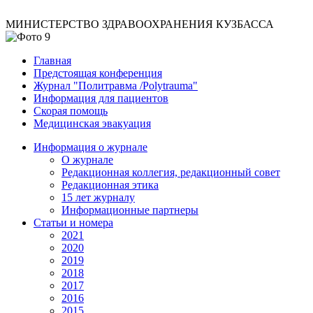
МИНИСТЕРСТВО ЗДРАВООХРАНЕНИЯ КУЗБАССА
Главная
Предстоящая конференция
Журнал "Политравма /Polytrauma"
Информация для пациентов
Скорая помощь
Медицинская эвакуация
Информация о журнале
О журнале
Редакционная коллегия, редакционный совет
Редакционная этика
15 лет журналу
Информационные партнеры
Статьи и номера
2021
2020
2019
2018
2017
2016
2015