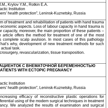
M., Krylov Y.M., Rotkin E.A.
tic Institution
miners’ health protection”, Leninsk-Kuznetsky, Russia
m of treatment and rehabilitation of patients with hand trauma
d economic aspects. Loss of labour capacity in hand trauma is
 capacity, moreover, the main proportion of these patients –
 article offers the method for treatment of one of the most
s complete scalp avulsion. In most cases of this pathology
hat’s why, development of new treatment methods for such
 actual task.
rosurgery, revascularization, tissue transposition.
АЦИЕНТОК С ВНЕМАТОЧНОЙ БЕРЕМЕННОСТЬЮ
PATIENTS WITH ECTOPIC PREGNANCY
tic Institution
miners’ health protection”, Leninsk-Kuznetsky, Russia
reasing efficacy of reconstructive plastic operations for
ferential using of the modern surgical techniques in treatment
ncy. We analyzed the results of examination and surgical