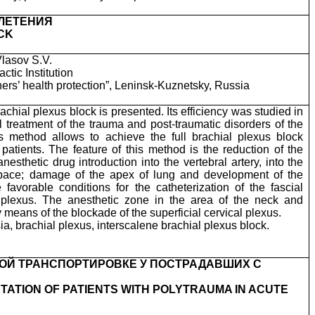
ЛЕТЕНИЯ
CK
Vlasov S.V.
tic Institution
miners’ health protection”, Leninsk-Kuznetsky, Russia
chial plexus block is presented. Its efficiency was studied in
l treatment of the trauma and post-traumatic disorders of the
is method allows to achieve the full brachial plexus block
patients. The feature of this method is the reduction of the
anesthetic drug introduction into the vertebral artery, into the
pace; damage of the apex of lung and development of the
avorable conditions for the catheterization of the fascial
 plexus. The anesthetic zone in the area of the neck and
 means of the blockade of the superficial cervical plexus.
a, brachial plexus, interscalene brachial plexus block.
ОЙ ТРАНСПОРТИРОВКЕ У ПОСТРАДАВШИХ С
ATION OF PATIENTS WITH POLYTRAUMA IN ACUTE