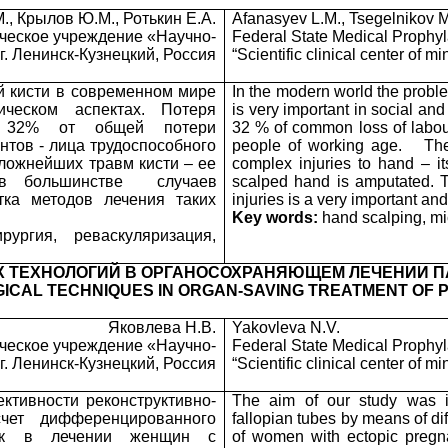
., Крылов Ю.М., Ротькин Е.А.
Afanasyev L.M., Tsegelnikov M.
ческое учреждение «Научно-
Federal State Medical Prophylac
г. Ленинск-Кузнецкий, Россия
“Scientific clinical center of 
й кисти в современном мире
In the modern world the proble
ческом аспектах. Потеря
is very important in social an
ет 32% от общей потери
32 % of common loss of labour
нтов - лица трудоспособного
people of working age.
The
сложнейших травм кисти – ее
complex injuries to hand – it
в большинстве
случаев
scalped hand is amputated. T
тка методов лечения таких
injuries is a very important and
Key words:
hand scalping, mic
ургия, реваскуляризация,
 ТЕХНОЛОГИЙ В ОРГАНОСОХРАНЯЮЩЕМ ЛЕЧЕНИИ П
RGICAL TECHNIQUES IN ORGAN-SAVING TREATMENT OF 
Яковлева Н.В.
Yakovleva N.V.
ческое учреждение «Научно-
Federal State Medical Prophylac
г. Ленинск-Кузнецкий, Россия
“Scientific clinical center of 
тивности реконструктивно-
The aim of our study was inc
чет дифференцированного
fallopian tubes by means of dif
одик в лечении женщин с
of women with ectopic pregna