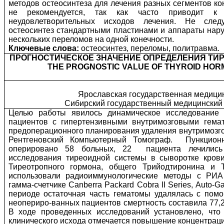
методов остеосинтеза для лечения разных сегментов ко
не рекомендуется, так как часто приводит к
неудовлетворительных исходов лечения. Не след
остеосинтез стандартными пластинами и аппараты нар
нескольких переломов на одной конечности.
Ключевые слова:
остеосинтез, переломы, политравма.
ПРОГНОСТИЧЕСКОЕ ЗНАЧЕНИЕ ОПРЕДЕЛЕНИЯ ТИ
THE PROGNOSTIC VALUE OF THYROID HOR
Ярославская государственная медицин
Сибирский государственный медицинский у
Целью работы явилось динамическое исследование 
пациентов с гипертензивными внутримозговыми гемат
предоперационного планирования удаления внутримозг
Рентгеновский Компьютерный Томограф.
Пункцион
оперировано 58 больных, 22
пациента лечились
исследования тиреоидной системы в сыворотке кров
Тиреотропного гормона, общего Трийодтиронина и 
использовали радиоиммунологические методы с РИ
гамма-счетчике Canberra Packard Cobra II Series, Auto
периоде остаточная часть гематомы удалялась с пом
неопериро-ванных пациентов смертность составила 77,2
В ходе проведенных исследований установлено, что
клинического исхода отмечается повышение концентраци