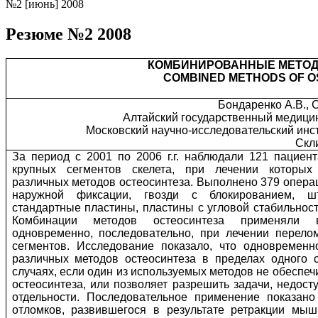
№2 [июнь] 2008
Резюме №2 2008
КОМБИНИРОВАННЫЕ МЕТОД
COMBINED METHODS OF O
Бондаренко А.В., С
Алтайский государственный медицинс
Московский научно-исследовательский инст
Скл
За период с 2001 по 2006 г.г. наблюдали 121 пациен
крупных сегментов скелета, при лечении которых
различных методов остеосинтеза. Выполнено 379 опера
наружной фиксации, гвозди с блокированием, ш
стандартные пластины, пластины с угловой стабильнос
Комбинации методов остеосинтеза применяли в
одновременно, последовательно, при лечении перело
сегментов. Исследование показало, что одновремен
различных методов остеосинтеза в пределах одного 
случаях, если один из используемых методов не обеспеч
остеосинтеза, или позволяет разрешить задачи, недос
отдельности. Последовательное применение показан
отломков, развившегося в результате ретракции мы