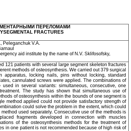
ГМЕНТАРНЫМИ ПЕРЕЛОМАМИ
OLYSEGMENTAL FRACTURES
., Peleganchuk V.A.
Barnaul
rgency aid institute by the name of N.V. Sklifosofsky,
d 121 patients with several large segment skeleton fractures
fferent methods of osteosynthesis. We carried out 379 surgical
ion apparatus, locking nails, pins without locking, standard
lates, cannulated screws were applied. The combinations of
used in several variants: simultaneous, consecutive, one
 treatment. The study has shown that simultaneous use of
ethods of osteosynthesis within the bounds of one segment is
le method applied could not provide satisfactory strength of
mbination could solve the problem in the extent, which could
e method used separately. Consecutive use of the methods is
splaced fragments developed in connection with muscles
nations of the osteosynthesis methods for the treatment of
ies in one patient is not recommended because of high risk of