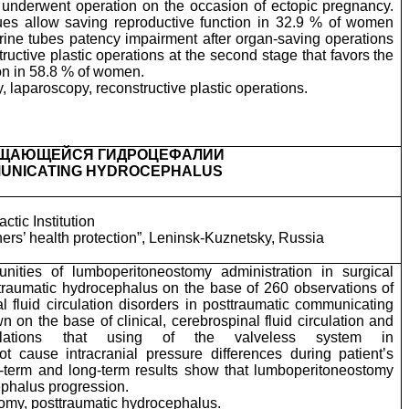
nderwent operation on the occasion of ectopic pregnancy.
es allow saving reproductive function in 32.9 % of women
erine tubes patency impairment after organ-saving operations
tructive plastic operations at the second stage that favors the
ion in 58.8 % of women.
 laparoscopy, reconstructive plastic operations.
БЩАЮЩЕЙСЯ ГИДРОЦЕФАЛИИ
MUNICATING HYDROCEPHALUS
tic Institution
miners’ health protection”, Leninsk-Kuznetsky, Russia
unities of lumboperitoneostomy administration in surgical
h traumatic hydrocephalus on the base of 260 observations of
l fluid circulation disorders in posttraumatic communicating
 on the base of clinical, cerebrospinal fluid circulation and
lculations that using of the valveless system in
 cause intracranial pressure differences during patient’s
rt-term and long-term results show that lumboperitoneostomy
ephalus progression.
my, posttraumatic hydrocephalus.