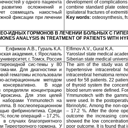
нечностей у одного пациента
development of complications a
 развитию осложнений и
combine standard plate osteos
ует совмещать накостный
ipsilateral fractures of extremit
ужной фиксации при лечении
Key words:
osteosynthesis, fr
РЕО-ИДНЫХ ГОРМОНОВ В ЛЕЧЕНИИ БОЛЬНЫХ С ГИП
MONES ANALYSIS IN TREATMENT OF PATIENTS WITH 
Елфимов А.В., Гураль К.А.
Elfimov A.V., Gural K.A.
ская академия, г. Ярославль
Yaroslavl state medical acade
ниверситет, г. Томск, Россия
Siberian state medical univers
тиреоидной сис-темы у 80
The aim of the study was dy
ома-ми. Для диагностики и
hypertensive intracerebral 
овой гематомы использовали
intracerebral hematoma remov
но-аспирационным методом
used for 58 patients. 22 patie
 консервативно.
В ходе
of thyroid system the concentr
и определяли концентрацию
blood serum were defined. Fo
Тироксина. Для этих целей
Ymmunotech with the gamma 
А наборами Ymmunotech на
were used. In the postoperat
-Gamma. В послеоперационном
fibrinolytic. Among the non-op
ощью фибринолитика. Среди
– 17.2 %. After the done oper
%; после операций – 17,2%.
outcome the increasing conce
в случаях благоприятного
showed the low concentration 
и Тиреотропного гормона.
У
poor outcome. It is found that 