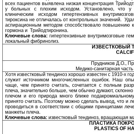
всех пациентов выявлена низкая концентрация Трийод
у больных с плохим исходом. Установлено, что у
клиническим исходом гипертензивных внутримозго
тироксина не отличалась от контрольных значений.
Уда
аспирационным методом способствовало повышению к
гормона и
Трийодтиронина.
Ключевые слова:
гипертензивные внутримозговые гем
локальный фибринолиз.
ИЗВЕСТКОВЫЙ 
CALCIF
Прудников Д.О., Пр
Медико-санитарная часть
Хотя известковый тендиноз хорошо известен с 1910-х год
служит источником многочисленных ошибок. Наш опыт
чаще, чем принято считать, сочетается с полным р
плеча, значительно больше, чем обычно думают, склон
плечом и его природа много ближе подакромиальному
принято считать. Поэтому можно сделать вывод, что и 
проводиться в соответствии с общими принципами ле
манжеты плеча.
Ключевые слова:
известковый тендиноз, вращающая ма
ПЛАСТИКА ПОКРО
PLASTICS OF H