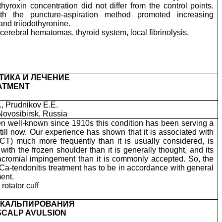
yroxin concentration did not differ from the control points.
 the puncture-aspiration method promoted increasing
and triiodothyronine.
cerebral hematomas, thyroid system, local fibrinolysis.
ИКА И ЛЕЧЕНИЕ
EATMENT
, Prudnikov E.E.
Novosibirsk, Russia
n well-known since 1910s this condition has been serving a
ill now. Our experience has shown that it is associated with
RCT) much more frequently than it is usually considered, is
with the frozen shoulder than it is generally thought, and its
acromial impingement than it is commonly accepted. So, the
a-tendonitis treatment has to be in accordance with general
ment.
 rotator cuff
 СКАЛЬПИРОВАНИЯ
SCALP AVULSION