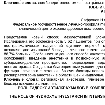
Ключевые слова:
люмбоперитонеостомия, посттравмат
НОВЫЙ 
A
Сафронов Н.Ф
Федеральное государственное лечебно-профилакти
клинический центр охраны здоровья шахтеров», 
Представлен новый способ межлестничной блока
Исследована его эффективность у 62 пациентов при о
посттравматических нарушений функции верхней к
позволяет достичь полной блокады плечевого сплетения
88,7% больных. Особенностью данного способа являетс
осложнений: введение анестетика в позвоночную а
субарахноидальное пространства; повреждения вер
пневмоторакса. Создаются благоприятные условия для 
футляра плечевого сплетения.
За счет блокады поверх
расширяется зона анестезии в области шеи и надплечья.
Ключевые слова:
регионарная анестезия, плечевое
блокада плечевого сплетения.
РОЛЬ ГИДРОКСИЭТИЛКРАХМАЛОВ В КОМПЛ
THE ROLE OF HYDROXYETHYLSTARCH IN INTENSI