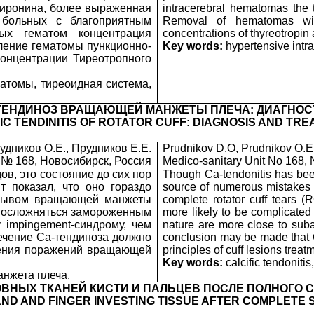
тиронина, более выраженная
intracerebral hematomas the th
 больных с благоприятным
Removal of hematomas with
вых гематом концентрация
concentrations of thyreotropin 
ление гематомы пункционно-
Key words:
hypertensive intra
онцентрации Тиреотропного
атомы, тиреоидная система,
ТЕНДИНОЗ ВРАЩАЮЩЕЙ МАНЖЕТЫ ПЛЕЧА: ДИАГНОСТ
IC TENDINITIS OF ROTATOR CUFF: DIAGNOSIS AND TR
удников О.Е., Прудников Е.Е.
Prudnikov D.O, Prudnikov O.E.
 № 168, Новосибирск, Россия
Medico-sanitary Unit No 168, 
ов, это состояние до сих пор
Though Ca-tendonitis has bee
 показал, что оно гораздо
source of numerous mistakes t
азрывом вращающей манжеты
complete rotator cuff tears (
но осложняться замороженным
more likely to be complicated 
 impingement-синдрому, чем
nature are more close to sub
лечение Са-тендиноза должно
conclusion may be made that C
чения поражений вращающей
principles of cuff lesions treat
Key words:
calcific tendonitis,
нжета плеча.
ВНЫХ ТКАНЕЙ КИСТИ И ПАЛЬЦЕВ ПОСЛЕ ПОЛНОГО
AND AND FINGER INVESTING TISSUE AFTER COMPLETE 