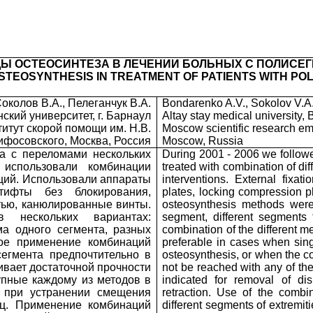
Ы ОСТЕОСИНТЕЗА В ЛЕЧЕНИИ БОЛЬНЫХ С ПОЛИСЕ
STEOSYNTHESIS IN TREATMENT OF PATIENTS WITH P
околов В.А., Пелеганчук В.А.
Bondarenko A.V., Sokolov V.A
кий университет, г. Барнаул
Altay stay medical university, 
итут скорой помощи им. Н.В.
Moscow scientific research eme
ифосовского, Москва, Россия
Moscow, Russia
та с переломами нескольких
During 2001 - 2006 we followe
 использовали комбинации
treated with combination of di
ций. Использовали аппараты
interventions. External fixat
тифты без блокирования,
plates, locking compression p
тью, канюлированные винты.
osteosynthesis methods were 
 нескольких вариантах:
segment, different segments
ма одного сегмента, разных
combination of the different m
ное применение комбинаций
preferable in cases when sing
сегмента предпочтительно в
osteosynthesis, or when the co
ивает достаточной прочности
not be reached with any of th
тупные каждому из методов в
indicated for removal of di
о при устранении смещения
retraction. Use of the combi
шц. Применение комбинаций
different segments of extremit