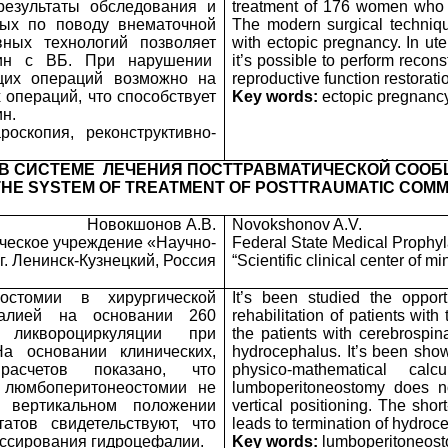
результаты обследования и
treatment of 176 women who u
ных по поводу внематочной
The modern surgical techniqu
вных технологий позволяет
with ectopic pregnancy. In ut
щин с ВБ. При нарушении
it’s possible to perform recons
щих операций возможно на
reproductive function restorat
 операций, что способствует
Key words:
ectopic pregnancy,
н.
оскопия, реконструктивно-
В СИСТЕМЕ
ЛЕЧЕНИЯ ПОСТТРАВМАТИЧЕСКОЙ СОО
THE SYSTEM OF TREATMENT OF POSTTRAUMATIC COM
Новокшонов А.В.
Novokshonov A.V.
ческое учреждение «Научно-
Federal State Medical Prophylac
г. Ленинск-Кузнецкий, Россия
“Scientific clinical center of 
остомии в хирургической
It’s been studied the opport
фалией на основании 260
rehabilitation of patients wit
иквороциркуляции при
the patients with cerebrospina
а основании клинических,
hydrocephalus. It’s been shown
 расчетов показано, что
physico-mathematical ca
 люмбоперитонеостомии не
lumboperitoneostomy does not
 вертикальном положении
vertical positioning. The sho
атов свидетельствуют, что
leads to termination of hydroc
ссирования гидроцефалии.
Key words:
lumboperitoneosto