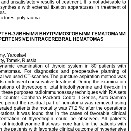
nd unsatisfactory results of treatment. It is not advisable to
ynthesis with external fixation apparatuses in treatment of
ies.
actures, polytrauma.
ЕРТЕН-ЗИВНЫМИ ВНУТРИМОЗГОВЫМИ ГЕМАТОМАМИ
HYPERTENSIVE INTRACEREBRAL HEMATOMAS
my, Yaroslavl
ity, Tomsk, Russia
namic examination of thyroid system in 80 patients with
hematomas. For diagnostics and preoperative planning of
al we used CT-scanner. The puncture-aspiration method was
nts underwent conservative treatment. During the examination
ations of thyreotropin, total triiodothyronine and thyroxin in
r these purposes radioimmunoassay techniques with RIA sets
counter Canberra Packard Cobra II Series, Auto-Gamma
ive period the residual part of hematoma was removed using
erated patients the mortality was 77.2 %; after the operations
ations it was found that in the cases of favorable clinical
ntration of thyreotropin could be observed. All patients
of triiodothyronine that was more frank in the patients with
in the patients with favorable clinical outcome of hypertensive