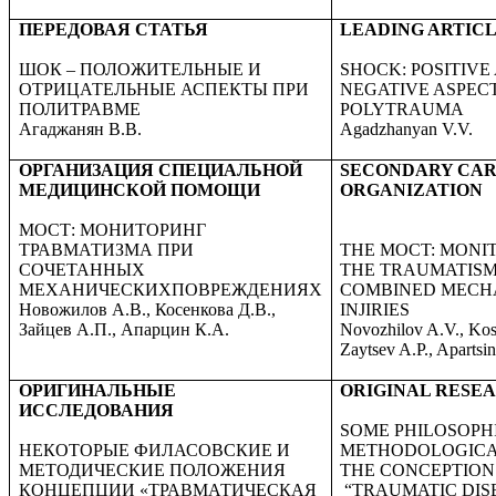
ПЕРЕДОВАЯ СТАТЬЯ
LEADING ARTIC
ШОК – ПОЛОЖИТЕЛЬНЫЕ И
SHOCK: POSITIVE
ОТРИЦАТЕЛЬНЫЕ АСПЕКТЫ ПРИ
NEGATIVE ASPECT
ПОЛИТРАВМЕ
POLYTRAUMA
Агаджанян В.В.
Agadzhanyan V.V.
ОРГАНИЗАЦИЯ СПЕЦИАЛЬНОЙ
SECONDARY CA
МЕДИЦИНСКОЙ ПОМОЩИ
ORGANIZATION
МОСТ: МОНИТОРИНГ
ТРАВМАТИЗМА ПРИ
THE MOCT: MONI
СОЧЕТАННЫХ
THE TRAUMATISM
МЕХАНИЧЕСКИХПОВРЕЖДЕНИЯХ
COMBINED MECH
Новожилов А.В., Косенкова Д.В.,
INJIRIES
Зайцев А.П., Апарцин К.А.
Novozhilov A.V., Ko
Zaytsev A.P., Apartsi
ОРИГИНАЛЬНЫЕ
ORIGINAL RESE
ИССЛЕДОВАНИЯ
SOME PHILOSOPH
НЕКОТОРЫЕ ФИЛАСОВСКИЕ И
METHODOLOGICAL
МЕТОДИЧЕСКИЕ ПОЛОЖЕНИЯ
THE CONCEPTION
КОНЦЕПЦИИ «ТРАВМАТИЧЕСКАЯ
“TRAUMATIC DIS