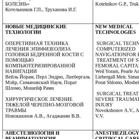
БОЛЕЗНЬ»
Kotelnikov G.P., Tru
Котельников Г.П., Труханова И.Г.
НОВЫЕ МЕДИЦИНСКИЕ
NEW MEDICAL
ТЕХНОЛОГИИ
TECHNOLOGIES
ОПЕРЕТИВНАЯ ТЕХНИКА
SURGICAL TECHN
ЛЕЧЕНИЯ ЭПИФИЗЕОЛИЗА
COMPUTERIZED
ГОЛОВКИ БЕДРЕННОЙ КОСТИ С
NAVIGATIONFOR 
ПОМОЩЬЮ
TREATMENT OF S
КОМПЬЮТЕРИЗИРОВАННОЙ
FEMORAL CAPITAL
НАВИГАЦИИ
Weil Yoram, Pearle A
Вейль Йорам, Перл Эндрю, Лиебергаль
Liebergall Meir, Sim
Мэйр, Симановский Наум, Порат
Porat Shlomo, Moshei
Шломо, Мошейф Рами
SURGICAL TREA
ХИРУРГИЧЕСКОЕ ЛЕЧЕНИЕ
SEVERE TRAUMAT
ТЯЖЕЛОЙ ЧЕРЕПНО-МОЗГОВОЙ
INJURY
ТРАВМЫ
Novokshonov A.V., 
Новокшонов А.В., Агаджанян В.В.
V.V.
АНЕСТЕЗИОЛОГИЯ И
ANESTHEZILOG
РЕАНИМАТОЛОГИЯ
CRITIKCAL CARE