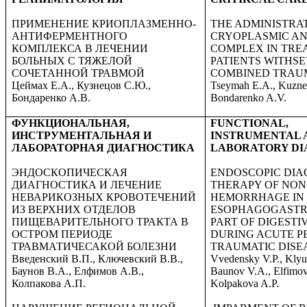
ПРИМЕНЕНИЕ КРИОПЛАЗМЕННО-
THE ADMINISTRA
АНТИФЕРМЕНТНОГО
CRYOPLASMIC A
КОМПЛЕКСА В ЛЕЧЕНИИ
COMPLEX IN TRE
БОЛЬНЫХ С ТЯЖЕЛОЙ
PATIENTS WITHS
СОЧЕТАННОЙ ТРАВМОЙ
COMBINED TRAU
Цеймах Е.А., Кузнецов С.Ю.,
Tseymah E.A., Kuznet
Бондаренко А.В.
Bondarenko A.V.
ФУНКЦИОНАЛЬНАЯ,
FUNCTIONAL,
ИНСТРУМЕНТАЛЬНАЯ И
INSTRUMENTAL 
ЛАБОРАТОРНАЯ ДИАГНОСТИКА
LABORATORY DI
ЭНДОСКОПИЧЕСКАЯ
ENDOSCOPIC DIA
ДИАГНОСТИКА И ЛЕЧЕНИЕ
THERAPY OF NON
НЕВАРИКОЗНЫХ КРОВОТЕЧЕНИЙ
HEMORRHAGE IN
ИЗ ВЕРХНИХ ОТДЕЛОВ
ESOPHAGOGAST
ПИЩЕВАРИТЕЛЬНОГО ТРАКТА В
PART OF DIGESTI
ОСТРОМ ПЕРИОДЕ
DURING ACUTE P
ТРАВМАТИЧЕСАКОЙ БОЛЕЗНИ
TRAUMATIC DISE
Введенский В.П., Ключевский В.В.,
Vvedensky V.P., Klyu
Баунов В.А., Елфимов А.В.,
Baunov V.A., Elfimov
Колпакова А.П.
Kolpakova A.P.