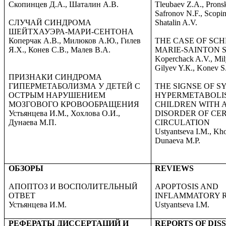
Скопинцев Д.А., Шаталин А.В.
Tleubaev Z.A., Prons
Safronov N.F., Scopin
СЛУЧАЙ СИНДРОМА
Shatalin A.V.
ШЕЙТХАУЭРА-МАРИ-СЕНТОНА
Коперчак А.В., Милюков А.Ю., Гилев
THE CASE OF SC
Я.Х., Конев С.В., Малев В.А.
MARIE-SAINTON
Koperchack A.V., Mil
Gilyev Y.К., Konev S
ПРИЗНАКИ СИНДРОМА
ГИПЕРМЕТАБОЛИЗМА У ДЕТЕЙ С
THE SIGNSE OF 
ОСТРЫМ НАРУШЕНИЕМ
HYPERMETABOLIS
МОЗГОВОГО КРОВООБРАЩЕНИЯ
CHILDREN WITH 
Устьянцева И.М., Хохлова О.И.,
DISORDER OF CE
Дунаева М.П.
CIRCULATION
Ustyantseva I.M., Kho
Dunaeva M.P.
ОБЗОРЫ
REVIEWS
АПОПТОЗ И ВОСПОЛИТЕЛЬНЫЙ
APOPTOSIS AND
ОТВЕТ
INFLAMMATORY 
Устьянцева И.М.
Ustyantseva I.M.
РЕФЕРАТЫ ДИССЕРТАЦИЙ И
REPORTS OF DIS