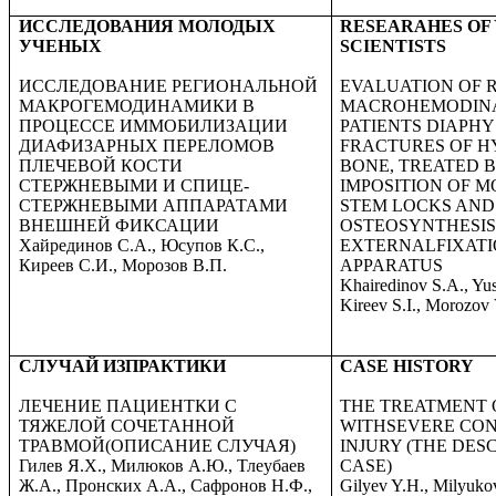
ИССЛЕДОВАНИЯ МОЛОДЫХ
RESEARAHES OF
УЧЕНЫХ
SCIENTISTS
ИССЛЕДОВАНИЕ РЕГИОНАЛЬНОЙ
EVALUATION OF 
МАКРОГЕМОДИНАМИКИ В
MACROHEMODINA
ПРОЦЕССЕ ИММОБИЛИЗАЦИИ
PATIENTS DIAPHY
ДИАФИЗАРНЫХ ПЕРЕЛОМОВ
FRACTURES OF 
ПЛЕЧЕВОЙ КОСТИ
BONE, TREATED 
СТЕРЖНЕВЫМИ И СПИЦЕ-
IMPOSITION OF 
СТЕРЖНЕВЫМИ АППАРАТАМИ
STEM LOCKS AND
ВНЕШНЕЙ ФИКСАЦИИ
OSTEOSYNTHESI
Хайрединов С.А., Юсупов К.С.,
EXTERNALFIXAT
Киреев С.И., Морозов В.П.
APPARATUS
Khairedinov S.A., Yu
Kireev S.I., Morozov 
СЛУЧАЙ ИЗПРАКТИКИ
CASE HISTORY
ЛЕЧЕНИЕ ПАЦИЕНТКИ С
THE TREATMENT O
ТЯЖЕЛОЙ СОЧЕТАННОЙ
WITHSEVERE CO
ТРАВМОЙ(ОПИСАНИЕ СЛУЧАЯ)
INJURY (THE DES
Гилев Я.Х., Милюков А.Ю., Тлеубаев
CASE)
Ж.А., Пронских А.А., Сафронов Н.Ф.,
Gilyev Y.H., Milyuko