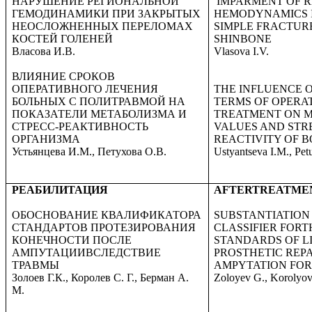
НАРУШЕНИЕ РЕГИОНАЛЬНОЙ
IMPARMENT OF 
ГЕМОДИНАМИКИ ПРИ ЗАКРЫТЫХ
HEMODYNAMICS 
НЕОСЛОЖНЕННЫХ ПЕРЕЛОМАХ
SIMPLE FRACTUR
КОСТЕЙ ГОЛЕНЕЙ
SHINBONE
Власова И.В.
Vlasova I.V.
ВЛИЯНИЕ СРОКОВ
ОПЕРАТИВНОГО ЛЕЧЕНИЯ
THE INFLUENCE 
БОЛЬНЫХ С ПОЛИТРАВМОЙ НА
TERMS OF OPERA
ПОКАЗАТЕЛИ МЕТАБОЛИЗМА И
TREATMENT ON 
СТРЕСС-РЕАКТИВНОСТЬ
VALUES AND STR
ОРГАНИЗМА
REACTIVITY OF 
Устьянцева И.М., Петухова О.В.
Ustyantseva I.M., Pe
РЕАБИЛИТАЦИЯ
AFTERTREATME
ОБОСНОВАНИЕ КВАЛИФИКАТОРА
SUBSTANTIATION
СТАНДАРТОВ ПРОТЕЗИРОВАНИЯ
CLASSIFIER FORT
КОНЕЧНОСТИ ПОСЛЕ
STANDARDS OF L
АМПУТАЦИИВСЛЕДСТВИЕ
PROSTHETIC REPA
ТРАВМЫ
AMPYTATION FO
Золоев Г.К., Королев С. Г., Берман А.
Zoloyev G., Korolyov
М.