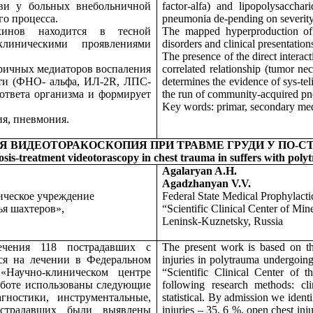
ви у больных внебольничной
factor-
alfa
) and lipopolysacchar
го процесса.
pneumonia de-pending on severity
окинов находится в тесной
The mapped hyperproduction of p
линическими проявлениями
disorders and clinical presentati
The presence of the direct intera
ричных медиаторов воспаления
correlated relationship (tumor ne
сти (ФНО- альфа, ИЛ-2R, ЛПС-
determines the evidence of sys-tel
ответа организма и формирует
the run of community-acquired p
Key words: primar, secondary med
я, пневмония.
 ВИДЕОТОРАКОСКОПИЯ ПРИ ТРАВМЕ ГРУДИ У ПО-С
sis-treatment videotorascopy in chest trauma in suffers with pol
Agalaryan A.H.
Agadzhanyan V.V.
ическое учреждение
Federal State Medical Prophylactic
я шахтеров»,
“Scientific Clinical Center of Min
Leninsk-Kuznetsky, Russia
лечения 118 пострадавших с
The present work is based on the
ся на лечении в Федеральном
injuries in polytrauma undergoing
 «Научно-клиническом центре
“Scientific Clinical Center of
работе использованы следующие
following research methods: cli
гностики, инструментальные,
statistical. By admission we identi
острадавших были выявлены
injuries – 35, 6 %, open chest inj