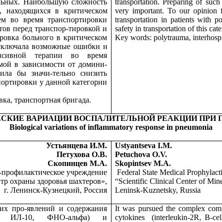
ольных. Наибольшую сложность
transportation. Preparing of such 
, находящихся в критическом
very important. To our opinion 
ем во время транспортировки
transportation in patients with p
тов перед транспор-тировкой и
safety in transportation of this cat
-ровка больного в критическом
Key words: polytrauma, interhospit
сключала возможные ошибки и
енсивной терапии во время
мой в зависимости от домини-
ила бы значи-тельно снизить
портировки у данной категории
ка, транспортная бригада.
СКИЕ ВАРИАЦИИ ВОСПАЛИТЕЛЬНОЙ РЕАКЦИИ ПРИ
Biological variations of inflammatory response in pneumonia
Устьянцева И.М.
Ustyantseva I.M.
Петухова О.В.
Petuchova O.V.
Скопинцев М.А.
Skopintsev M.A.
о-профилактическое учреждение
Federal State Medical Prophylacti
тр охраны здоровья шахтеров»,
“Scientific Clinical Center of Min
г. Ленинск-Кузнецкий, Россия
Leninsk-Kuznetsky, Russia
ких про-явлений и содержания
It was pursued the complex compa
8, ИЛ-10, ФНО-альфа) и
cytokines
(interleukin-2R, B-cel