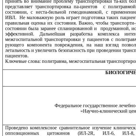
принять во внимание проблему транспортировки та-ких б
представляет транспортировка па-циентов
с политравмой
состоянии, с неста-бильной гемодинамикой, с применени
ИВЛ.
Не маловажную роль играет подготовка таких пациен
правильная оценка их состояния. Важно, чтобы транспорти
состоянии была заранее спланированной и
продуманной, и
эффективной. Дальнейшая разработка комплекса инт
межгоспитальной транспортировки у пациентов с политрав
рующего компонента повреждения, на наш взгляд позвол
летальность и увеличить безопасность при проведении транс
пациентов.
Ключевые слова: политравма, межгоспитальная транспортиров
БИОЛОГИЧЕ
Федеральное государственное лечебн
«Научно-клинический цен
Проведено комплексное сравнительное изучение клиничес
оппозиционных цитокинов (ИЛ-2R, ИЛ-6, ИЛ-