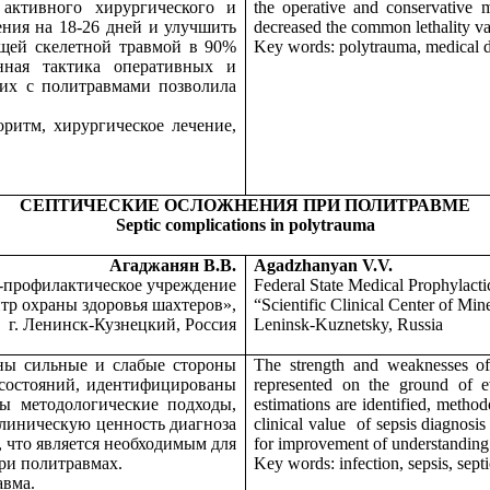
 активного хирургического и
the operative and conservative 
ения на 18-26 дней и улучшить
decreased the common lethality va
щей скелетной травмой в 90%
Key words: polytrauma, medical di
нная тактика оперативных и
ших с политравмами позволила
оритм, хирургическое лечение,
СЕПТИЧЕСКИЕ ОСЛОЖНЕНИЯ ПРИ ПОЛИТРАВМЕ
Septic complications in polytrauma
Агаджанян В.В.
Agadzhanyan V.V.
о-профилактическое учреждение
Federal State Medical Prophylactic
тр охраны здоровья шахтеров»,
“Scientific Clinical Center of Min
г. Ленинск-Кузнецкий, Россия
Leninsk-Kuznetsky, Russia
ны сильные и слабые стороны
The strength and weaknesses of 
состояний, идентифицированы
represented on the ground of e
ы методологические подходы,
estimations are identified, method
клиническую ценность диагноза
clinical value
of sepsis diagnosis
, что является необходимым для
for improvement of understanding t
ри политравмах.
Key words: infection, sepsis, sept
авма.