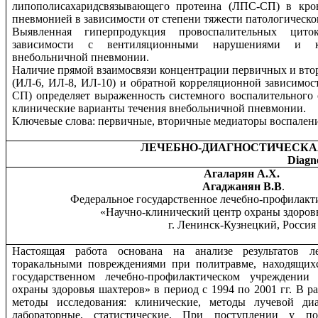
липополисахаридсвязывающего протеина (ЛПС-СП) в кро
пневмонией в зависимости от степени тяжести патологическо
Выявленная гиперпродукция провоспалительных цит
зависимости с вентиляционными нарушениями и к
внебольничной пневмонии.
Наличие прямой взаимосвязи концентрации первичных и вто
(ИЛ-6, ИЛ-8, ИЛ-10) и обратной корреляционной зависимо
СП) определяет выраженность системного воспалительного 
клинические варианты течения внебольничной пневмонии.
Ключевые слова: первичные, вторичные медиаторы воспалени
ЛЕЧЕБНО-ДИАГНОСТИЧЕСКАЯ
Diagno
Агаларян А.Х.
Агаджанян В.В
.
Федеральное государственное лечебно-профилакт
«Научно-клинический центр охраны здоровь
г. Ленинск-Кузнецкий, Россия
Настоящая работа основана на анализе результатов 
торакальными повреждениями при политравме, находящих
государственном лечебно-профилактическом учреждении
охраны здоровья шахтеров» в период с 1994 по 2001 гг. В 
методы исследования: клинические, методы лучевой диа
лабораторные, статистические. При поступлении у п