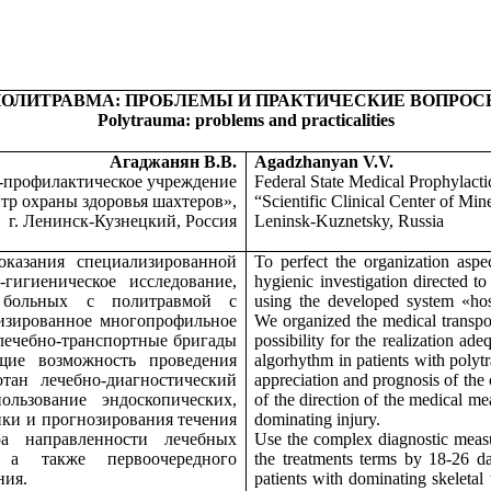
ОЛИТРАВМА: ПРОБЛЕМЫ И ПРАКТИЧЕСКИЕ ВОПРО
Polytrauma: problems and practicalities
Агаджанян В.В.
Agadzhanyan V.V.
о-профилактическое учреждение
Federal State Medical Prophylactic
тр охраны здоровья шахтеров»,
“Scientific Clinical Center of Min
г. Ленинск-Кузнецкий, Россия
Leninsk-Kuznetsky, Russia
оказания специализированной
То perfect the organization aspe
гигиеническое исследование,
hygienic investigation directed to
 больных с политравмой с
using the developed system «hospit
лизированное многопрофильное
We organized the medical transpo
лечебно-транспортные бригады
possibility for the realization ad
ющие возможность проведения
algorhythm in patients with polyt
тан лечебно-диагностический
appreciation and prognosis of the 
льзование эндоскопических,
of the direction of the medical me
нки и прогнозирования течения
dominating injury.
ра направленности лечебных
Use the complex diagnostic measur
, а также первоочередного
the treatments terms by 18-26 day
ния.
patients with dominating skeletal