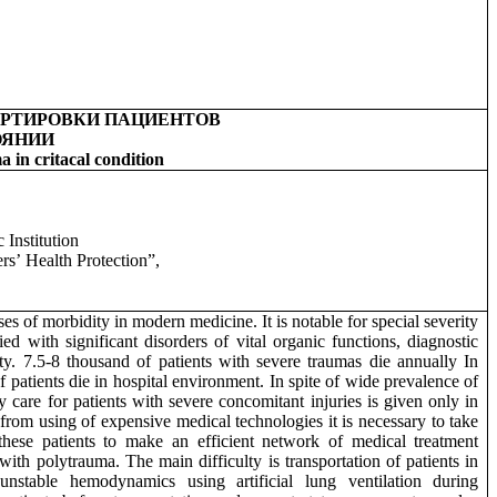
РТИРОВКИ ПАЦИЕНТОВ
ОЯНИИ
a in critacal condition
 Institution
ers
’
Health Protection”,
es of morbidity in modern medicine. It is notable for special severity
ed with significant disorders of vital organic functions, diagnostic
ty. 7.5-8 thousand of patients with severe traumas die annually In
tients die in hospital environment. In spite of wide prevalence of
ry care for patients with severe concomitant injuries is given only in
 from using of expensive medical technologies it is necessary to take
these patients to make an efficient network of medical treatment
s with polytrauma. The main difficulty is transportation of patients in
 unstable hemodynamics using artificial lung ventilation during