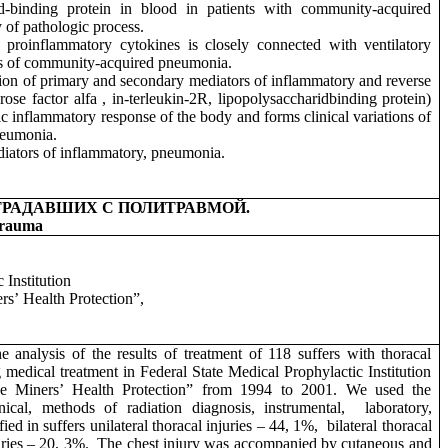
id-binding protein in blood in patients with community-acquired
 of pathologic process.
roinflammatory cytokines is closely connected with ventilatory
ons of community-acquired pneumonia.
ction of primary and secondary mediators of inflammatory and reverse
crose factor
alfa
, in-terleukin-2R, lipopolysaccharidbinding protein)
ic inflammatory response of the body and forms clinical variations of
neumonia.
iators of inflammatory, pneumonia.
ТРАДАВШИХ С ПОЛИТРАВМОЙ.
ytrauma
 Institution
ers
’
Health Protection”,
 analysis of the results of treatment of 118 suffers with thoracal
 medical treatment in Federal State Medical Prophylactic Institution
 the Miners’ Health Protection” from 1994 to 2001. We used the
nical, methods of radiation diagnosis, instrumental,
laboratory,
fied in suffers unilateral thoracal injuries – 44, 1%,
bilateral thoracal
uries – 20, 3%.
The chest injury was accompanied by cutaneous and