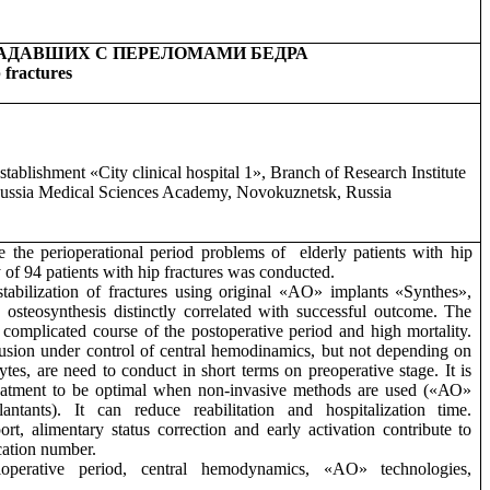
АДАВШИХ С ПЕРЕЛОМАМИ БЕДРА
p fractures
tablishment «City clinical hospital 1», Branch of Research Institute
f Russia Medical Sciences Academy, Novokuznetsk, Russia
e the perioperational period problems of
elderly patients with hip
y of 94 patients with hip fractures was conducted.
 stabilization of fractures using original «AO» implants «Synthes»,
osteosynthesis distinctly correlated with successful outcome. The
o complicated course of the postoperative period and high mortality.
fusion under control of central hemodinamics, but not depending on
tes, are need to conduct in short terms on preoperative stage. It is
treatment to be optimal when non-invasive methods are used («АО»
antants). It can reduce reabilitation and hospitalization time.
t, alimentary status correction and early activation contribute to
cation number.
operative period, central hemodynamics, «AO» technologies,