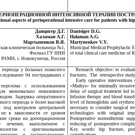
ЕРИОПЕРАЦИОННОЙ ИНТЕНСИВНОЙ ТЕРАПИИ ПОСТР
onal aspects of perioperational intensive care for patients with hi
Данцигер Д.Г.
Dantsiger D.G.
Халаман А.Г.
Halaman A.G.
Мартыненков В.Я.
Martynenkov V.Y.
кая клиническая больница №1,
Municipal Medical Prophylactic Es
Филиал ГУ НИИ
of total clinical care medicine o
 РАМН, г. Новокузнецк, Россия
о периода у больных пожилого
Research objective: to evaluat
сследование 94 пострадавших с
fractures.
The
retrospective stud
Early operative interventions
 перелома с использованием
«Mathys» for minimally invasive 
для минимально инвазивного
delay of surgical treatment led t
ходом. Задержка оперативного
Infusion therapy and blood trans
ного периода и более высокой
level of hemoglobin and erythrocy
и под контролем центральной
necessary to consider surgical 
 не в зависимости от уровня
technologies with original impl
ткие сроки на дооперационном
Postoperative normothermic suppor
ое лечение, выполненное с
reducing of
postoperative compli
хнологии с оригинальными
Key words: hip fracture, peri
илитации и госпитализации.
complications.