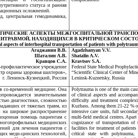
утритивного статуса и ранняя
рационных осложнений.
д, центральная гемодинамика,
КТИЧЕСКИЕ АСПЕКТЫ МЕЖГОСПИТАЛЬНОЙ ТРАНСПО
ЛИТРАВМОЙ, НАХОДЯЩИХСЯ В КРИТИЧЕСКОМ СОСТ
l aspects of interhospital transportation of patients with polytraum
Агаджанян В.В.
Agadzhanyan V.V.
Шаталин А.В.
Shatalin A.V.
Кравцов С.А.
Kravtsov S.A.
о-профилактическое учреждение
Federal State Medical Prophylactic
тр охраны здоровья шахтеров»,
“Scientific Clinical Center of Min
г. Ленинск-Кузнецкий, Россия
Leninsk-Kuznetsky, Russia
 в со-временной медицине. Она
Polytrauma is one of the main caus
опровождается значительными
of clinical aspects and accompani
стью диагностики, сложностью
difficulty and treatment complexi
традавших от тяжелых травм, из
Kuzbass. Among them 21-22 % of pa
я на широкое распространение
intensive care units, full seconda
лноценная помощь пациентам с
multi-field medical centres. Apart
 многопрофильных медицинских
cognizance of transportation of 
дений для лечения пациентов с
facilities for treatment of patient
щих меди-цинских технологий,
critical state with polytrauma,