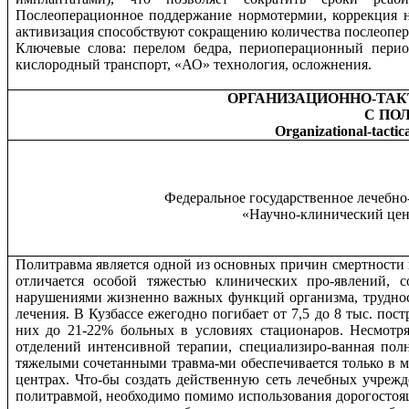
Послеоперационное поддержание нормотермии, коррекция н
активизация способствуют сокращению количества послеопе
Ключевые слова: перелом бедра, периоперационный перио
кислородный транспорт, «АО» технология, осложнения.
ОРГАНИЗАЦИОННО-ТА
С ПО
Organizational-tactica
Федеральное государственное лечебн
«Научно-клинический цен
Политравма является одной из основных причин смертности
отличается особой тяжестью клинических про-явлений, с
нарушениями жизненно важных функций организма, трудно
лечения. В Кузбассе ежегодно погибает от 7,5 до 8 тыс. пос
них до 21-22% больных в условиях стационаров. Несмотр
отделений интенсивной терапии, специализиро-ванная по
тяжелыми сочетанными травма-ми обеспечивается только в
центрах. Что-бы создать действенную сеть лечебных учреж
политравмой, необходимо помимо использования дорогостоя