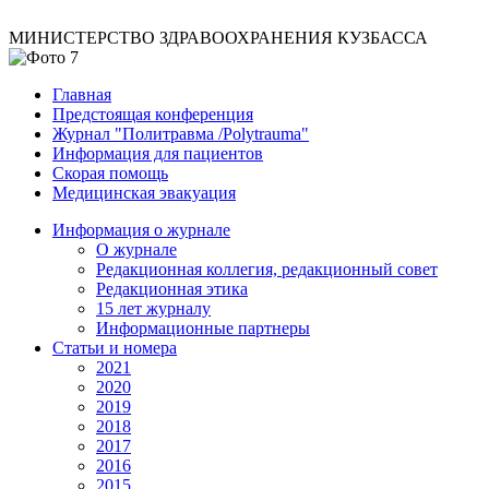
МИНИСТЕРСТВО ЗДРАВООХРАНЕНИЯ КУЗБАССА
Главная
Предстоящая конференция
Журнал "Политравма /Polytrauma"
Информация для пациентов
Скорая помощь
Медицинская эвакуация
Информация о журнале
О журнале
Редакционная коллегия, редакционный совет
Редакционная этика
15 лет журналу
Информационные партнеры
Статьи и номера
2021
2020
2019
2018
2017
2016
2015