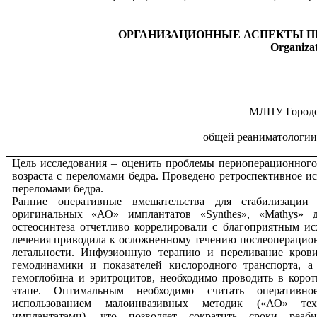
ОРГАНИЗАЦИОННЫЕ АСПЕКТЫ П
Organizati
МЛПУ Городс
общей реаниматологии
Цель исследования – оценить проблемы периоперационног
возраста с переломами бедра. Проведено ретроспективное и
переломами бедра.
Ранние оперативные вмешательства для стабилизации
оригинальных «АО» имплантатов «Synthes», «Mathys» 
остеосинтеза отчетливо коррелировали с благоприятным ис
лечения приводила к осложненному течению послеоперацион
летальности. Инфузионную терапию и переливание кров
гемодинамики и показателей кислородного транспорта, а
гемоглобина и эритроцитов, необходимо проводить в коро
этапе. Оптимальным необходимо считать оперативн
использованием малоинвазивных методик («АО» те
имплантатами), что позволяет сократить сроки реаб