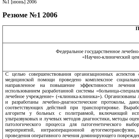
№1 [июнь] 2006
Резюме №1 2006
П
Федеральное государственное лечебн
«Научно-клинический цен
С целью совершенствования организационных аспектов 
медицинской помощи проведено комплексное социально-
направленное на повышение эффективности лечения
использованием разработанной системы «больница-специа
лечебное учреждение» («клиника-клиника»). Организованы 
и разработаны лечебно-диагностические протоколы, да
соответствующих действий при транспортировке. Вырабо
алгоритм у больных с политравмой, включающий испо
ультразвуковых и лучевых методов диагностики, методы оце
патологического процесса для патогенетического выбо
мероприятий, интраоперационной аутогемотрансфузии
проведения оперативного лечения доминирующего поврежде