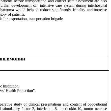
patients before transportation and correct state assessment are also
further development of
intensive care system during interhospital
olytrauma would help to reduce significantly lethality and increase
egory of patients.
al transportation, transportation brigade.
 ПНЕВМОНИИ
c Institution
ers
’
Health Protection”,
rative study of clinical presentations and content of oppositional
l stimulatory factor 2, interleukin-8, interleukin-10, tumor necrose