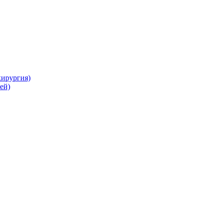
хирургия)
ей)