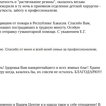
латность и "растягивание резины", оказалось весьма
ежурили в ту ночь в приемном отделении детской хирургии -
ткость. заботу и профессионализм.
авшим от пожара в Республике Хакасия. Спасибо Вам,
ал наших пострадавших в трудную минуту. Особую
 и отправку гуманитарной помощи. С уважением Е.Г.
ю. Спасибо от меня и всей моей семьи за профессионализм,
ть! Здоровья Вам наикрепчайшего и всех земных благ! Храни
веру когда, казалось бы, их совсем не осталось. БЛАГОДАРЮ!!!
 именно в Вашем Центре я и нашла такое к себе отношение! В