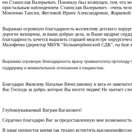
ею Станислав Валерьевич. Поначалу был возмущен, тем, что мне
пристальным наблюдением. Станислав Валерьевич - очень чело
Моноенко Таисии, Жегловой Ирине Александровне, Жарковой Н
Выражаю огромную благодарность коллективу детского хирург
дорогие женщины, за ваши добрые дела, за Ваши щедрые сердца
благодарность хочется выразить старшей медсестре хирургиче
Малофеева (директор МБУК "Большеербинский СДК", на базе к
Выражаю огромную благодарность врачу травматологу-ортопеду 
поддержку и внимательное отношение к пациентам.
Благодарю Яковлеву Наталью Вячеславовну и весь ее замечате
Вас Господь за добро, которое Вы несете людям! Не хватает сл
Глубокоуважаемый Ваграм Ваганович!
Сердечно благодарю Вас за предоставленную мне возможност
В наше непростое время так трудно встретить высокопрофессио