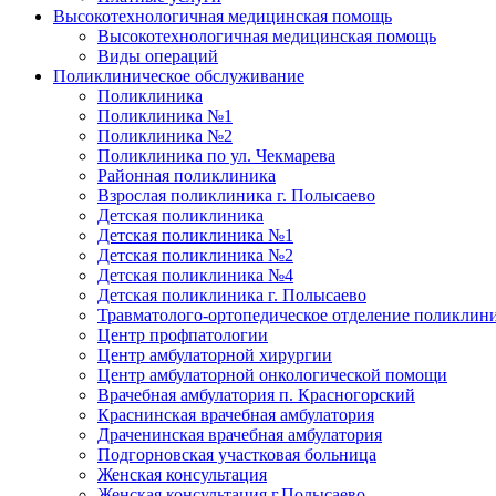
Высокотехнологичная медицинская помощь
Высокотехнологичная медицинская помощь
Виды операций
Поликлиническое обслуживание
Поликлиника
Поликлиника №1
Поликлиника №2
Поликлиника по ул. Чекмарева
Районная поликлиника
Взрослая поликлиника г. Полысаево
Детская поликлиника
Детская поликлиника №1
Детская поликлиника №2
Детская поликлиника №4
Детская поликлиника г. Полысаево
Травматолого-ортопедическое отделение поликлин
Центр профпатологии
Центр амбулаторной хирургии
Центр амбулаторной онкологической помощи
Врачебная амбулатория п. Красногорский
Краснинская врачебная амбулатория
Драченинская врачебная амбулатория
Подгорновская участковая больница
Женская консультация
Женская консультация г.Полысаево