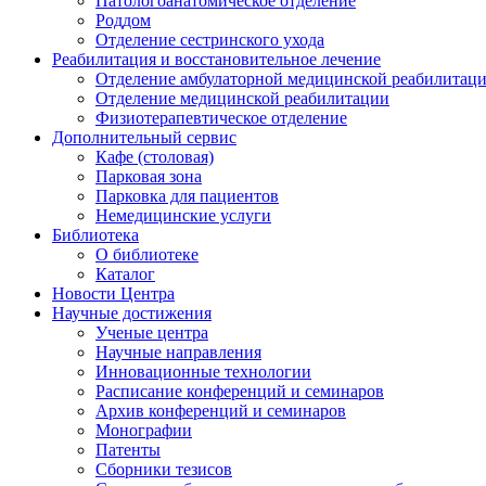
Патологоанатомическое отделение
Роддом
Отделение сестринского ухода
Реабилитация и восстановительное лечение
Отделение амбулаторной медицинской реабилитац
Отделение медицинской реабилитации
Физиотерапевтическое отделение
Дополнительный сервис
Кафе (столовая)
Парковая зона
Парковка для пациентов
Немедицинские услуги
Библиотека
О библиотеке
Каталог
Новости Центра
Научные достижения
Ученые центра
Научные направления
Инновационные технологии
Расписание конференций и семинаров
Архив конференций и семинаров
Монографии
Патенты
Сборники тезисов