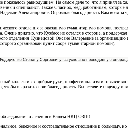
 показалось равнодушием. На самом деле то, что я принял за ха
вечный специалист. Также Спасибо, мед. работницам, которые д
адежде Александровне. Огромная благодарность Вам всем за чу
ического отделения за оказанную гуманитарную помощь пострад
. Очень приятно, что Кузбасс не остался в стороне, а поддерж
ского отделения Кузнецовой Оксане Валерьевне за организацию
оторого организован пункт сбора гуманитарной помощи).
Федорченко Степану Сергеевичу за успешно проведенную операци
льный коллектив за добрые руки, профессионализм и отзывчивос
ов, чтобы выразить свою благодарность. Вы вселяете надежду и 
ь обследования и лечения в Вашем НКЦ ОЗШ!
нальное, бережное и сострадательное отношение к больному, но