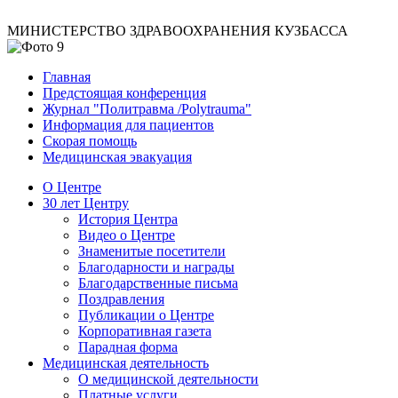
МИНИСТЕРСТВО ЗДРАВООХРАНЕНИЯ КУЗБАССА
Главная
Предстоящая конференция
Журнал "Политравма /Polytrauma"
Информация для пациентов
Скорая помощь
Медицинская эвакуация
О Центре
30 лет Центру
История Центра
Видео о Центре
Знаменитые посетители
Благодарности и награды
Благодарственные письма
Поздравления
Публикации о Центре
Корпоративная газета
Парадная форма
Медицинская деятельность
О медицинской деятельности
Платные услуги