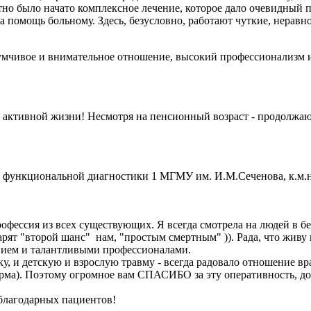
но было начато комплексное лечение, которое дало очевидный п
на помощь больному. Здесь, безусловно, работают чуткие, нер
думчивое и внимательное отношение, высокий профессионализм и 
к активной жизни! Несмотря на пенсионный возраст - продолжа
 функциональной диагностики 1 МГМУ им. И.М.Сеченова, к.м.н.
профессия из всех существующих. Я всегда смотрела на людей в 
ят "второй шанс" нам, "простым смертным" )). Рада, что живу в
нием и талантливыми профессионалами.
у, и детскую и взрослую травму - всегда радовало отношение вр
орма). Поэтому огромное вам СПАСИБО за эту оперативность, доб
 благодарных пациентов!