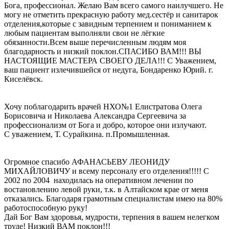
Бога, профессионал. Желаю Вам всего самого наилучшего. Не
могу не отметить прекрасную работу мед.сестёр и санитарок
отделения,которые с завидным терпением и пониманием к
любым пациентам выполняли свои не лёгкие
обязанности.Всем выше перечисленным людям моя
благодарность и низкий поклон.СПАСИБО ВАМ!!! ВЫ
НАСТОЯЩИЕ МАСТЕРА СВОЕГО ДЕЛА!!! С Уважением,
ваш пациент излечившейся от недуга, Бондаренко Юрий. г.
Киселёвск.
Хочу поблагодарить врачей НХО№1 Елистратова Олега
Борисовича и Николаева Александра Сергеевича за
профессионализм от Бога и добро, которое они излучают.
С уважением, Т. Сурайкина. п.Промышленная.
Огромное спасибо АФАНАСЬЕВУ ЛЕОНИДУ
МИХАЙЛОВИЧУ и всему персоналу его отделения!!!!! С
2002 по 2004 находилась на оперативном лечении по
востановлению левой руки, т.к. в Алтайском крае от меня
отказались. Благодаря грамотным специалистам имею на 80%
работоспособную руку!
Дай Бог Вам здоровья, мудрости, терпения в вашем нелегком
труде! Низкий ВАМ поклон!!!