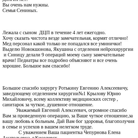
Вы очень нам нужны.
Семья Сениных.
Лежала с сыном ДЦП в течение 4 лет ежегодно.
Хочу сказать чистота везде замечательная, кормят отлично!
Мед персонал какой только не попадался все уминички!
Выделю Новокшонова, Якушина с отделения нейрохирургии
и Синицу делали 9 операций моему сыну замечательные
врачи! Педиатры все подробно объясняют и все очень
хорошие. Большое вам спасибо!
Большое спасибо хирургу Ротькину Евгению Алексеевичу,
заведующему отделением хирургии№1 Крылову Юрию
Михайловичу, всему коллективу медицинских сестер ,
санитарок за чуткое, душевное отношение.
Уважаемый Евгений Алексеевич, огромное спасибо
Вам за проведенную операцию, за Ваше чуткое отношение,за
вашу любовь к больным. Дай Вам бог здоровья, благополучия
в семье и успехов в вашем нелегком труде.
С уважением Ваша пациентка Чепурнова Елена
Анатольевна, г.Киселевск.