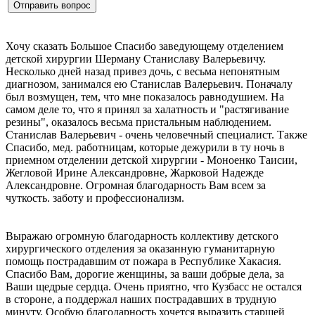
Хочу сказать Большое Спасибо заведующему отделением
детской хирургии Шерману Станиславу Валерьевичу.
Несколько дней назад привез дочь, с весьма непонятным
диагнозом, занимался ею Станислав Валерьевич. Поначалу
был возмущен, тем, что мне показалось равнодушием. На
самом деле то, что я принял за халатность и "растягивание
резины", оказалось весьма пристальным наблюдением.
Станислав Валерьевич - очень человечный специалист. Также
Спасибо, мед. работницам, которые дежурили в ту ночь в
приемном отделении детской хирургии - Моноенко Таисии,
Жегловой Ирине Александровне, Жарковой Надежде
Александровне. Огромная благодарность Вам всем за
чуткость. заботу и профессионализм.
Выражаю огромную благодарность коллективу детского
хирургического отделения за оказанную гуманитарную
помощь пострадавшим от пожара в Республике Хакасия.
Спасибо Вам, дорогие женщины, за ваши добрые дела, за
Ваши щедрые сердца. Очень приятно, что Кузбасс не остался
в стороне, а поддержал наших пострадавших в трудную
минуту. Особую благодарность хочется выразить старшей