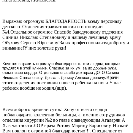
Выражаю огромную БЛАГОДАРНОСТЬ всему персоналу
детского Отделения травматологии и ортопедии
№4.Отдельное огромное Спасибо Заведующему отделения
Синица Николаю Степановичу и нашему лечащему врачу
Обухову Сергею Юрьевичу!За их профессионализм,доброту и
внимание!У них золотые руки!
Хочется выразить огромную благодарность тем людям, которые
трудятся в этой клинике. Спасибо за их ум, за их добрые руки,
отзывчивое сердце. Отдельное спасибо докторам ДОТО Синица
.Врачи
Николаю Степановичу, Довгаль Денису Александровичу
этого отделения поставили нашего ребенка на ноги.У нас
ребенок вообще не ходил,(дцп).
Всем доброго времени суток! Хочу от всего сердца
поблагодарить коллектив больницы, а именно сотрудников
отделения хирургии №2 во главе с заведующим Агаларян А
Х. в частности ЛОР врача Ротову Марину Борисовну. Низкий
Вам поклон с огромной благодарностью!!!. Специалист от