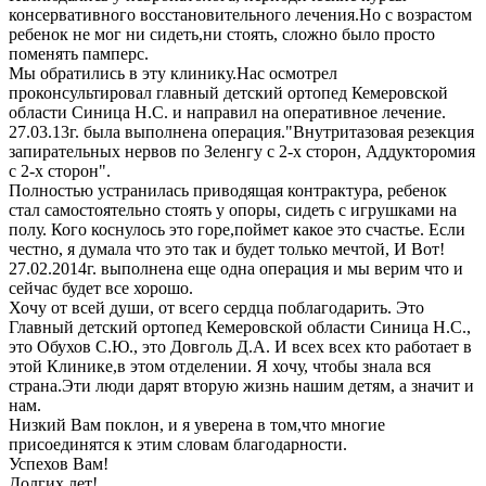
консервативного восстановительного лечения.Но с возрастом
ребенок не мог ни сидеть,ни стоять, сложно было просто
поменять памперс.
Мы обратились в эту клинику.Нас осмотрел
проконсультировал главный детский ортопед Кемеровской
области Синица Н.С. и направил на оперативное лечение.
27.03.13г. была выполнена операция."Внутритазовая резекция
запирательных нервов по Зеленгу с 2-х сторон, Аддукторомия
с 2-х сторон".
Полностью устранилась приводящая контрактура, ребенок
стал самостоятельно стоять у опоры, сидеть с игрушками на
полу. Кого коснулось это горе,поймет какое это счастье. Если
честно, я думала что это так и будет только мечтой, И Вот!
27.02.2014г. выполнена еще одна операция и мы верим что и
сейчас будет все хорошо.
Хочу от всей души, от всего сердца поблагодарить. Это
Главный детский ортопед Кемеровской области Синица Н.С.,
это Обухов С.Ю., это Довголь Д.А. И всех всех кто работает в
этой Клинике,в этом отделении. Я хочу, чтобы знала вся
страна.Эти люди дарят вторую жизнь нашим детям, а значит и
нам.
Низкий Вам поклон, и я уверена в том,что многие
присоединятся к этим словам благодарности.
Успехов Вам!
Долгих лет!