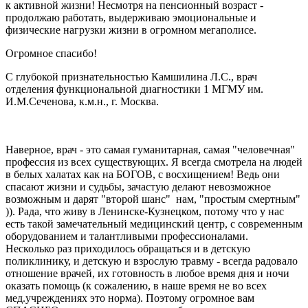
к активной жизни! Несмотря на пенсионный возраст -
продолжаю работать, выдерживаю эмоциональные и
физические нагрузки жизни в огромном мегаполисе.
Огромное спасибо!
С глубокой признательностью Камшилина Л.С., врач
отделения функциональной диагностики 1 МГМУ им.
И.М.Сеченова, к.м.н., г. Москва.
Наверное, врач - это самая гуманитарная, самая "человечная"
профессия из всех существующих. Я всегда смотрела на людей
в белых халатах как на БОГОВ, с восхищением! Ведь они
спасают жизни и судьбы, зачастую делают невозможное
возможным и дарят "второй шанс" нам, "простым смертным"
)). Рада, что живу в Ленинске-Кузнецком, потому что у нас
есть такой замечательный медицинский центр, с современным
оборудованием и талантливыми профессионалами.
Несколько раз приходилось обращаться и в детскую
поликлинику, и детскую и взрослую травму - всегда радовало
отношение врачей, их готовность в любое время дня и ночи
оказать помощь (к сожалению, в наше время не во всех
мед.учреждениях это норма). Поэтому огромное вам