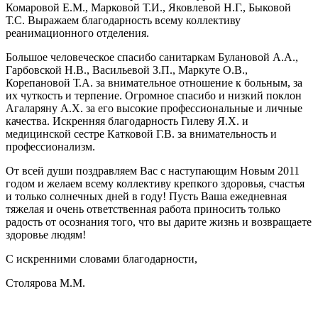
Комаровой Е.М., Марковой Т.И., Яковлевой Н.Г., Быковой
Т.С. Выражаем благодарность всему коллективу
реанимационного отделения.
Большое человеческое спасибо санитаркам Булановой А.А.,
Гарбовской Н.В., Васильевой З.П., Маркуте О.В.,
Корепановой Т.А. за внимательное отношение к больным, за
их чуткость и терпение. Огромное спасибо и низкий поклон
Агаларяну А.Х. за его высокие профессиональные и личные
качества. Искренняя благодарность Гилеву Я.Х. и
медицинской сестре Катковой Г.В. за внимательность и
профессионализм.
От всей души поздравляем Вас с наступающим Новым 2011
годом и желаем всему коллективу крепкого здоровья, счастья
и только солнечных дней в году! Пусть Ваша ежедневная
тяжелая и очень ответственная работа приносить только
радость от осознания того, что вы дарите жизнь и возвращаете
здоровье людям!
С искренними словами благодарности,
Столярова М.М.