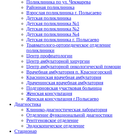
Поликлиника по ул. Чекмарева
Районная поликлиника
Взрослая поликлиника г. Полысаево
Детская поликлиника
Детская поликлиника №1
Детская поликлиника №2
Детская поликлиника №4
Детская поликлиника г. Полысаево
Травматолого-ортопедическое отделение
поликлиники
Центр профпатологии
Центр амбулаторной хирургии
Центр амбулаторной онкологической помощи
Врачебная амбулатория п. Красногорский
Краснинская врачебная амбулатория
Драченинская врачебная амбулатория
Подгорновская участковая больница
Женская консультация
Женская консультация г.Полысаево
Диагностика
Клинико-диагностическая лаборатория
Отделение функциональной диагностики
Рентгеновское отделение
Эндоскопическое отделение
Стационар