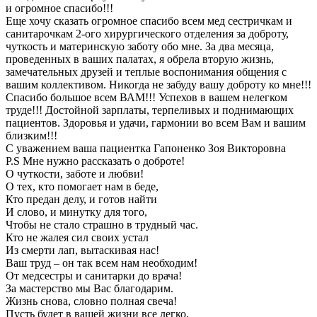
и огромное спасибо!!!
Еще хочу сказать огромное спасибо всем мед сестричкам и
санитарочкам 2-ого хирургического отделения за доброту,
чуткость и материнскую заботу обо мне. За два месяца,
проведенных в ваших палатах, я обрела вторую жизнь,
замечательных друзей и теплые воспонимания общения с
вашим коллективом. Никогда не забуду вашу доброту ко мне!!!
Спасибо большое всем ВАМ!!! Успехов в вашем нелегком
труде!!! Достойной зарплаты, терпеливых и поднимающих
пациентов. Здоровья и удачи, гармонии во всем Вам и вашим
близким!!!
С уважением ваша пациентка Гапоненко Зоя Викторовна
P.S Мне нужно рассказать о доброте!
О чуткости, заботе и любви!
О тех, кто помогает нам в беде,
Кто предан делу, и готов найти
И слово, и минутку для того,
Чтобы не стало страшно в трудный час.
Кто не жалея сил своих устал
Из смерти лап, вытаскивая нас!
Ваш труд – он так всем нам необходим!
От медсестры и санитарки до врача!
За мастерство мы Вас благодарим.
Жизнь снова, словно полная свеча!
Пусть будет в вашей жизни все легко.