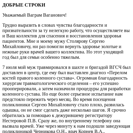
ДОБРЫЕ СТРОКИ
Уважаемый Ваграм Ваганович!
Трудно выразить в словах чувства благодарности и
признательности за ту нелегкую работу, что осуществляете вы
и Ваш коллектив для спасения и восстановления здоровья
пациентов. Мне и моему мужу Столярову Сергею
Михайловичу, ни раз помогли вернуть здоровье золотые и
нежные руки врачей вашего коллектива. Но этот уходящий
год был для семьи особенно тяжелым.
7 июля мой муж травмировался в шахте и бригадой ВГСЧ был
доставлен в центр, где ему был выставлен диагноз «Перелом
костей правого коленного сустава». Огромная благодарность
хирургам травматологического отделения – его успешно
прооперировали, а затем назначили процедуры для разработки
коленного сустава. Но еще более серьезное испытание нам
предстояло пережить через месяц. Во время посещения
поликлиники Сергею Михайловичу стало плохо, развилась
одышка, он не смог сделать даже несколько шагов. Я срочно
обратилась за помощью к дежурившему регистратору
Нестеровой П.В. Сразу же, по внутреннему телефону она
вызвала врачей. Уже через минуту к нам подошли заведующая
поликлиникой Черникова О.Н., врач Корнев В.А.,