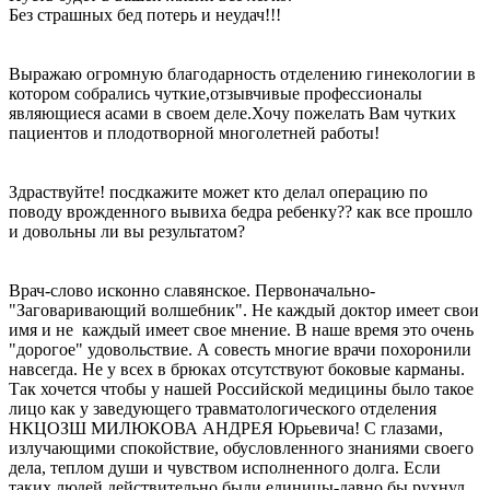
Без страшных бед потерь и неудач!!!
Выражаю огромную благодарность отделению гинекологии в
котором собрались чуткие,отзывчивые профессионалы
являющиеся асами в своем деле.Хочу пожелать Вам чутких
пациентов и плодотворной многолетней работы!
Здраствуйте! посдкажите может кто делал операцию по
поводу врожденного вывиха бедра ребенку?? как все прошло
и довольны ли вы результатом?
Врач-слово исконно славянское. Первоначально-
"Заговаривающий волшебник". Не каждый доктор имеет свои
имя и не каждый имеет свое мнение. В наше время это очень
"дорогое" удовольствие. А совесть многие врачи похоронили
навсегда. Не у всех в брюках отсутствуют боковые карманы.
Так хочется чтобы у нашей Российской медицины было такое
лицо как у заведующего травматологического отделения
НКЦОЗШ МИЛЮКОВА АНДРЕЯ Юрьевича! С глазами,
излучающими спокойствие, обусловленного знаниями своего
дела, теплом души и чувством исполненного долга. Если
таких людей действительно были единицы-давно бы рухнул