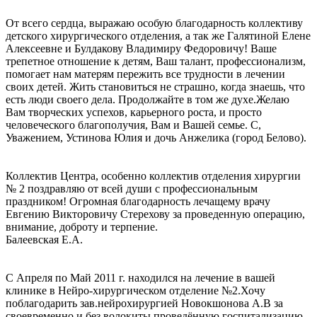
От всего сердца, выражаю особую благодарность коллективу
детского хирургического отделения, а так же Галятиной Елене
Алексеевне и Булдакову Владимиру Федоровичу! Ваше
трепетное отношение к детям, Ваш талант, профессионализм,
помогает нам матерям пережить все трудности в лечении
своих детей. Жить становиться не страшно, когда знаешь, что
есть люди своего дела. Продолжайте в том же духе.Желаю
Вам творческих успехов, карьерного роста, и просто
человеческого благополучия, Вам и Вашей семье. С,
Уважением, Устинова Юлия и дочь Анжелика (город Белово).
Коллектив Центра, особенно коллектив отделения хирургии
№ 2 поздравляю от всей души с профессиональным
праздником! Огромная благодарность лечащему врачу
Евгению Викторовичу Стерехову за проведенную операцию,
внимание, доброту и терпение.
Балеевская Е.А.
С Апреля по Май 2011 г. находился на лечение в вашей
клинике в Нейро-хирургическом отделение №2.Хочу
поблагодарить зав.нейрохирургией Новокшонова А.В за
своевременно и без волокиты проведённую госпитализацию.