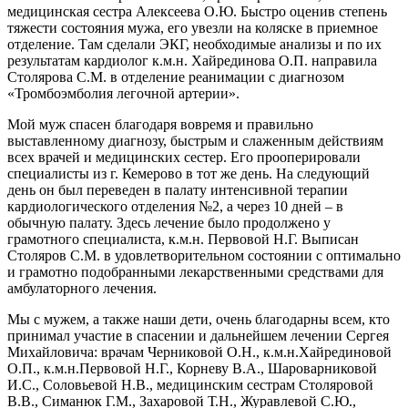
медицинская сестра Алексеева О.Ю. Быстро оценив степень
тяжести состояния мужа, его увезли на коляске в приемное
отделение. Там сделали ЭКГ, необходимые анализы и по их
результатам кардиолог к.м.н. Хайрединова О.П. направила
Столярова С.М. в отделение реанимации с диагнозом
«Тромбоэмболия легочной артерии».
Мой муж спасен благодаря вовремя и правильно
выставленному диагнозу, быстрым и слаженным действиям
всех врачей и медицинских сестер. Его прооперировали
специалисты из г. Кемерово в тот же день. На следующий
день он был переведен в палату интенсивной терапии
кардиологического отделения №2, а через 10 дней – в
обычную палату. Здесь лечение было продолжено у
грамотного специалиста, к.м.н. Первовой Н.Г. Выписан
Столяров С.М. в удовлетворительном состоянии с оптимально
и грамотно подобранными лекарственными средствами для
амбулаторного лечения.
Мы с мужем, а также наши дети, очень благодарны всем, кто
принимал участие в спасении и дальнейшем лечении Сергея
Михайловича: врачам Черниковой О.Н., к.м.н.Хайрединовой
О.П., к.м.н.Первовой Н.Г., Корневу В.А., Шароварниковой
И.С., Соловьевой Н.В., медицинским сестрам Столяровой
В.В., Симанюк Г.М., Захаровой Т.Н., Журавлевой С.Ю.,