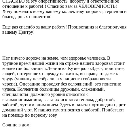
СПАСИБО за эту оперативность, доброту и ответственное
отношение к работе!!! Спасибо вам за ЧЕЛОВЕЧНОСТЬ!
Хочу пожелать всему вашему коллективу здоровья, терпения и
благодарных пациентов!
Еще раз спасибо за вашу работу! Процветания и благополучия
вашему Центру!
Нет ничего дороже на земле,
чем здоровье человека.
В
трудное время нашей жизни на страже нашего здоровья стоит
коллектив больницы г.Ленинска-Кузнецкого.
Здесь, поистине,
людей, потерявших надежду на жизнь, возвращают даже к
труду (машину не собрали, а у пациента собрали кости
черепа). Операцию проводят без осложнений, это поистине
чудеса. Коллектив больницы дружный, слаженный,
специалисты должного уровня относятся с
взаимопониманием, глаза их искрятся теплом, добротой,
заботой, чутким вниманием. Здесь в палатах ортопедии царит
домашний уют. К пациентам относятся с заботой. Прибегают
на помощь по первому зову.
Солнце в дом;