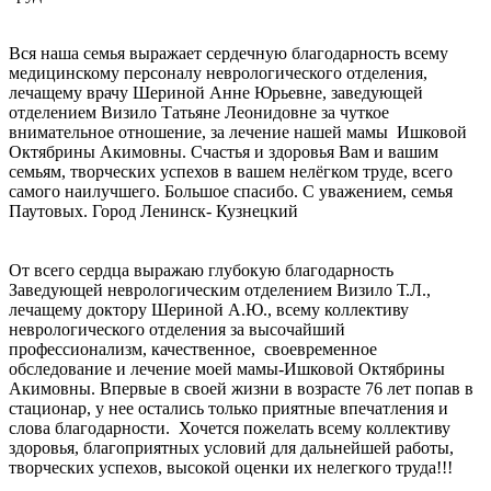
Вся наша семья выражает сердечную благодарность всему
медицинскому персоналу неврологического отделения,
лечащему врачу Шериной Анне Юрьевне, заведующей
отделением Визило Татьяне Леонидовне за чуткое
внимательное отношение, за лечение нашей мамы Ишковой
Октябрины Акимовны. Счастья и здоровья Вам и вашим
семьям, творческих успехов в вашем нелёгком труде, всего
самого наилучшего. Большое спасибо. С уважением, семья
Паутовых. Город Ленинск- Кузнецкий
От всего сердца выражаю глубокую благодарность
Заведующей неврологическим отделением Визило Т.Л.,
лечащему доктору Шериной А.Ю., всему коллективу
неврологического отделения за высочайший
профессионализм, качественное, своевременное
обследование и лечение моей мамы-Ишковой Октябрины
Акимовны. Впервые в своей жизни в возрасте 76 лет попав в
стационар, у нее остались только приятные впечатления и
слова благодарности. Хочется пожелать всему коллективу
здоровья, благоприятных условий для дальнейшей работы,
творческих успехов, высокой оценки их нелегкого труда!!!