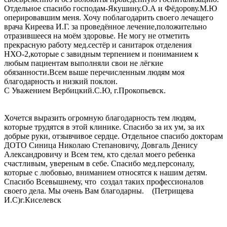
Отдельное спасибо господам-Якушину.О.А и Фёдорову.М.Ю
оперировавшим меня. Хочу поблагодарить своего лечащего
врача Киреева И.Г. за проведённое лечение,положительно
отразившееся на моём здоровье. Не могу не отметить
прекрасную работу мед.сестёр и санитарок отделения
НХО-2,которые с завидным терпением и пониманием к
любым пациентам выполняли свои не лёгкие
обязанности.Всем выше перечисленным людям моя
благодарность и низкий поклон.
С Уважением Вербицкий.С.Ю, г.Прокопьевск.
Хочется выразить огромную благодарность тем людям,
которые трудятся в этой клинике. Спасибо за их ум, за их
добрые руки, отзывчивое сердце. Отдельное спасибо докторам
ДОТО Синица Николаю Степановичу, Довгаль Денису
Александровичу и Всем тем, кто сделал моего ребенка
счастливым, увереным в себе. Спасибо мед.персоналу,
которые с любовью, вниманием относятся к нашим детям.
Спасибо Всевышнему, что создал таких профессионалов
своего дела. Мы очень Вам благодарны. (Петрищева
И.С)г.Киселевск