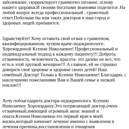
заболевание, скорректирует граммотно питание, основу
нашего здоровья.И своими богатыми знаниями поделится .На
любой вопрос всегда профессиональный , грамотный
ответ.Побольше бы нам таких докторов в наш город и
здоровых людей прибавится.
Здравствуйте! Хочу оставить свой отзыв о грамотном,
квалифицированном, чутком враче-эндокринологе-
Хорохординой Ксении Николаевне! Профессиональный и
индивидуальный подход к каждому пациенту!!! Доброта,
отзывчивость, человечность, красота- это далеко не все, что
есть в этой хрупкой женщине!!! А главное, ей не страшно
доверить своё здоровье и здоровье своих детей! Наш
семейный Доктор! Только к Ксении Николаевне! Благодарю, с
наилучшими пожеланиями Вам и Вашей семье и низкий
поклон!!!
Хочу поблагодарить доктора-эндокринолога Ксению
Николаевну Хорохордину.Это потрясающий доктор,очень
отзывчивый,имеющий огромный запас знаний и
опыта.Ксения Николаевна-это первый врач в моей
жизни,который начинает лечение именно с выявления и
лечения причины,восстановления и очищения