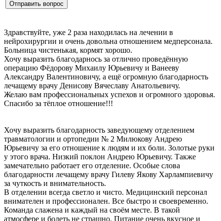
Здравствуйте, уже 2 раза находилась на лечении в
нейрохирургии и очень довольна отношением медперсонала.
Больница чистенькая, кормят хорошо.
Хочу выразить благодарнось за отлично проведëнную
операцию Фëдорову Михаилу Юрьевичу и Ванееву
Александру Валентиновичу, а ещё огромную благодарность
лечащему врачу Денисову Вячеславу Анатольевичу.
Желаю вам профессиональных успехов и огромного здоровья.
Спасибо за тëплое отношение!!!
Хочу выразить благодарность заведующему отделением
травматологии и ортопедии № 2 Милюкову Андрею
Юрьевичу за его отношение к людям и их боли. Золотые руки
у этого врача. Низкий поклон Андрею Юрьевичу. Также
замечательно работает его отделение. Особые слова
благодарности лечащему врачу Гилеву Якову Харлампиевичу
за чуткость и внимательность.
В отделении всегда светло и чисто. Медицинский персонал
внимателен и профессионален. Все быстро и своевременно.
Команда слажена и каждый на своём месте. В такой
атмосфере и болеть не страшно. Питание очень вкусное и