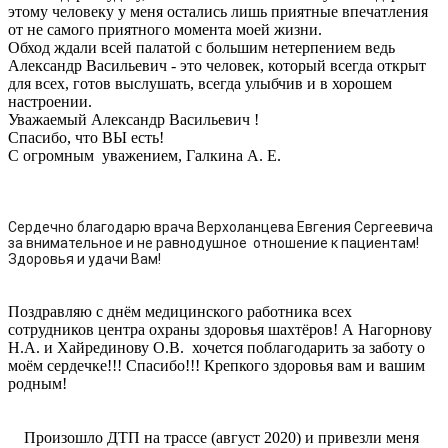
этому человеку у меня остались лишь приятные впечатления
от не самого приятного момента моей жизни.
Обход ждали всей палатой с большим нетерпением ведь
Александр Васильевич - это человек, который всегда открыт
для всех, готов выслушать, всегда улыбчив и в хорошем
настроении.
Уважаемый Александр Васильевич !
Спасибо, что ВЫ есть!
С огромным уважением, Галкина А. Е.
Сердечно благодарю врача Верхоланцева Евгения Сергеевича
за внимательное и не равнодушное отношение к пациентам!
Здоровья и удачи Вам!
Поздравляю с днём медицинского работника всех
сотрудников центра охраны здоровья шахтёров! А Нагорнову
Н.А. и Хайрединову О.В. хочется поблагодарить за заботу о
моём сердечке!!! Спасибо!!! Крепкого здоровья вам и вашим
родным!
Произошло ДТП на трассе (август 2020) и привезли меня