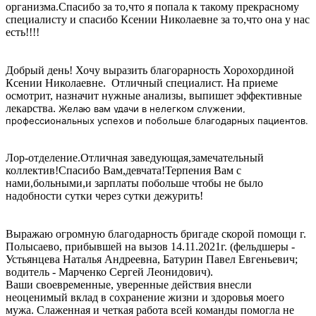
организма.Спасибо за то,что я попала к такому прекрасному
специалисту и спасибо Ксении Николаевне за то,что она у нас
есть!!!!
Добрый день! Хочу выразить благорарность Хорохординой
Ксении Николаевне. Отличный специалист. На приеме
осмотрит, назначит нужные анализы, выпишет эффективные
лекарства.
Желаю вам удачи в нелегком служении,
профессиональных успехов и побольше благодарных пациентов.
Лор-отделение.Отличная заведующая,замечательный
коллектив!Спасибо Вам,девчата!Терпения Вам с
нами,больными,и зарплаты побольше чтобы не было
надобности сутки через сутки дежурить!
Выражаю огромную благодарность бригаде скорой помощи г.
Полысаево, прибывшей на вызов 14.11.2021г. (фельдшеры -
Устьянцева Наталья Андреевна, Батурин Павел Евгеньевич;
водитель - Марченко Сергей Леонидович).
Ваши своевременные, уверенные действия внесли
неоценимый вклад в сохранение жизни и здоровья моего
мужа. Слаженная и четкая работа всей команды помогла не