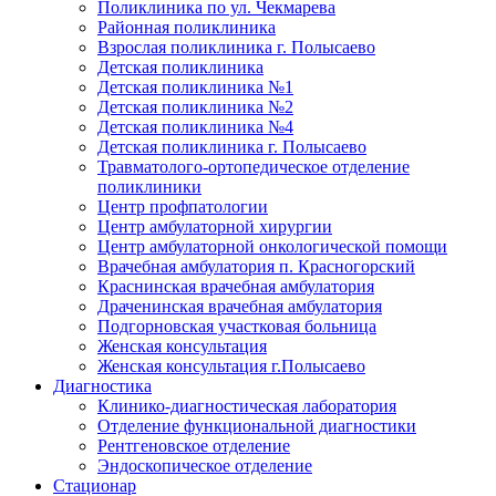
Поликлиника по ул. Чекмарева
Районная поликлиника
Взрослая поликлиника г. Полысаево
Детская поликлиника
Детская поликлиника №1
Детская поликлиника №2
Детская поликлиника №4
Детская поликлиника г. Полысаево
Травматолого-ортопедическое отделение
поликлиники
Центр профпатологии
Центр амбулаторной хирургии
Центр амбулаторной онкологической помощи
Врачебная амбулатория п. Красногорский
Краснинская врачебная амбулатория
Драченинская врачебная амбулатория
Подгорновская участковая больница
Женская консультация
Женская консультация г.Полысаево
Диагностика
Клинико-диагностическая лаборатория
Отделение функциональной диагностики
Рентгеновское отделение
Эндоскопическое отделение
Стационар