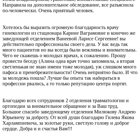
Направила на дополнительное обследование, все разъяснила
по-человечески. Очень приятный человек.
Хотелось бы выразить огромную благодарность врачу
гинекологии из стационара Карине Ваграмовне и конечно же
заведующей отделением Ванеевой Ларисе Сергеевне! вы
действительно профессионалы своего дела. У вас ведь так
много пациентов но вы всегда были вежливы и внимательны.
Чего не скажешь о молодых врачах, к сожалению. Прошу
провести беседу (Алина одна врач точно запомнила, а вторая
светленькая не знаю имени тоже молодая), уж слишком много
пафоса и пренебрежительности! Очень неприятно было. И что
за молодежь пошла? Лучше бы опыта так набираться в
профессии рвались, а то только репутацию центра портят.
Благодарю всех сотрудников 2 отделения травматологии и
ортопедии за внимательное обращение и за Ваш труд.
Большое спасибо заведующему отделения Милюкову Андрею
Юрьевичу за доброту. От всей души благодарю Гилева Якова
Харлампиевича, за золотые руки, светлую голову и доброе
сердце. Добра и и счастья Вам!!!