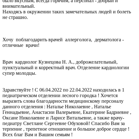
было вкусным, всегда горячим, а персонал - добрый и
внимательный.
Находясь в окружении таких замечательных людей и болеть
не страшно.
Хочу поблагодарить врачей аллерголога, дерматолога -
отличные врачи!
Врач кардиолог Кузнецова Н. А., доброжелательный,
пунктуальный и корректный врач. Отделение кардиологии
супер молодцы.
Здравствуйте ! С 06.04.2022 по 22.04.2022 находилась в 1
педиатрическом отделении лесного городка ! Хочется
выразить слова благодарности медицинскому персоналу
данного отделения : Наталье Николаевне , Наталье
Геннадьевне, Анастасии Валерьевне, Екатерине Бадриевне ,
Оксане Николаевне и Ларисе Витальевне, а также врачу-
педиатру Светлане Сергеевне Обуховой! Спасибо Вам за
терпение , трепетное отношение и большое доброе сердце !
Всех благ Вам и Вашим семьям !