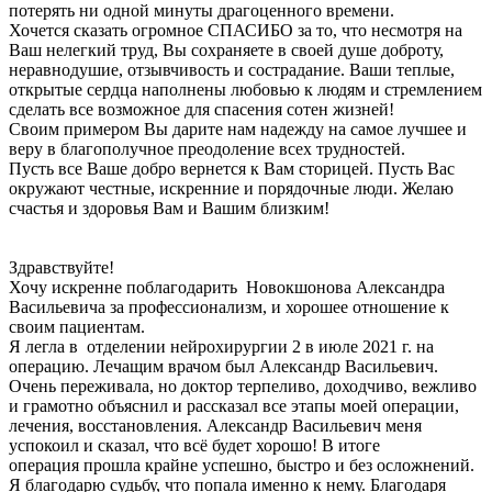
потерять ни одной минуты драгоценного времени.
Хочется сказать огромное СПАСИБО за то, что несмотря на
Ваш нелегкий труд, Вы сохраняете в своей душе доброту,
неравнодушие, отзывчивость и сострадание. Ваши теплые,
открытые сердца наполнены любовью к людям и стремлением
сделать все возможное для спасения сотен жизней!
Своим примером Вы дарите нам надежду на самое лучшее и
веру в благополучное преодоление всех трудностей.
Пусть все Ваше добро вернется к Вам сторицей. Пусть Вас
окружают честные, искренние и порядочные люди. Желаю
счастья и здоровья Вам и Вашим близким!
Здравствуйте!
Хочу искренне поблагодарить Новокшонова Александра
Васильевича за профессионализм, и хорошее отношение к
своим пациентам.
Я легла в отделении нейрохирургии 2 в июле 2021 г. на
операцию. Лечащим врачом был Александр Васильевич.
Очень переживала, но доктор терпеливо, доходчиво, вежливо
и грамотно объяснил и рассказал все этапы моей операции,
лечения, восстановления. Александр Васильевич меня
успокоил и сказал, что всё будет хорошо! В итоге
операция прошла крайне успешно, быстро и без осложнений.
Я благодарю судьбу, что попала именно к нему. Благодаря