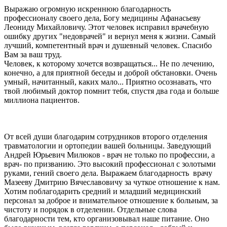
Выражаю огромную искреннюю благодарность
профессионалу своего дела, Богу медицины Афанасьеву
Леониду Михайловичу. Этот человек исправил врачебную
ошибку других "недоврачей" и вернул меня к жизни. Самый
лучший, компетентный врач и душевный человек. Спасибо
Вам за ваш труд.
Человек, к которому хочется возвращаться... Не по лечению,
конечно, а для приятной беседы и доброй обстановки. Очень
умный, начитанный, каких мало... Приятно осознавать, что
твой любимый доктор помнит тебя, спустя два года и больше
миллиона пациентов.
От всей души благодарим сотрудников второго отделения
травматологии и ортопедии вашей больницы. Заведующий
Андрей Юрьевич Милюков - врач не только по профессии, а
врач- по призванию. Это высокий профессионал с золотыми
руками, гений своего дела. Выражаем благодарность врачу
Мазееву Дмитрию Вячеславовичу за чуткое отношение к нам.
Хотим поблагодарить средний и младший медицинский
персонал за доброе и внимательное отношение к больным, за
чистоту и порядок в отделении. Отдельные слова
благодарности тем, кто организовывал наше питание. Оно