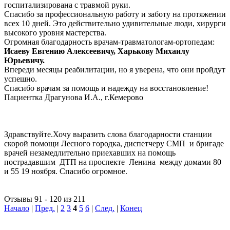
госпитализирована с травмой руки.
Спасибо за профессиональную работу и заботу на протяжении
всех 10 дней. Это действительно удивительные люди, хирурги
высокого уровня мастерства.
Огромная благодарность врачам-травматологам-ортопедам:
Исаеву Евгению Алексеевичу, Харькову Михаилу
Юрьевичу.
Впереди месяцы реабилитации, но я уверена, что они пройдут
успешно.
Спасибо врачам за помощь и надежду на восстановление!
Пациентка Драгунова И.А., г.Кемерово
Здравствуйте.Хочу выразить слова благодарности станции
скорой помощи Лесного городка, диспетчеру СМП и бригаде
врачей незамедлительно приехавших на помощь
пострадавшим ДТП на проспекте Ленина между домами 80
и 55 19 ноября. Спасибо огромное.
Отзывы 91 - 120 из 211
Начало
|
Пред.
|
2
3
4
5
6
|
След.
|
Конец