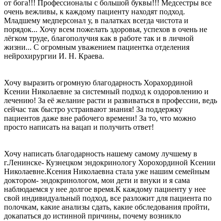
от бога!!! Профессионалы с большой буквы!!! Медсестры все
очень вежливы, к каждому пациенту находят подход.
Младшему медперсонал у, в палатках всегда чистота и
порядок... Хочу всем пожелать здоровья, успехов в очень не
лёгком труде, благополучия как в работе так и в личной
жизни... С огромным уважением пациентка отделения
нейрохирургии И. Н. Краева.
Хочу выразить огромную благодарность Хорахординой
Ксении Николаевне за системный подход к оздоровлению и
лечению! За её желание расти и развиваться в профессии, ведь
сейчас так быстро устраивают знания! За поддержку
пациентов даже вне рабочего времени! За то, что можно
просто написать на вацап и получить ответ!
Хочу написать благодарность нашему самому лучшему в
г.Ленинске- Кузнецком эндокринологу Хорохординой Ксении
Николаевне.Ксения Николаевна стала уже нашим семейным
доктором- эндокринологом, мои дети и внуки и я сама
наблюдаемся у нее долгое время.К каждому пациенту у нее
свой индивидуальный подход, все разложит для пациента по
полочкам, какие анализы сдать, какие обследования пройти,
докапаться до истинной причины, почему возникло