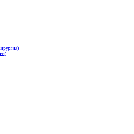
хирургия)
ей)