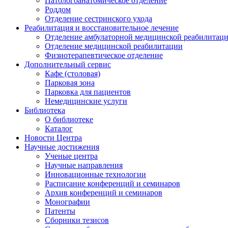
Патологоанатомическое отделение
Роддом
Отделение сестринского ухода
Реабилитация и восстановительное лечение
Отделение амбулаторной медицинской реабилитац
Отделение медицинской реабилитации
Физиотерапевтическое отделение
Дополнительный сервис
Кафе (столовая)
Парковая зона
Парковка для пациентов
Немедицинские услуги
Библиотека
О библиотеке
Каталог
Новости Центра
Научные достижения
Ученые центра
Научные направления
Инновационные технологии
Расписание конференций и семинаров
Архив конференций и семинаров
Монографии
Патенты
Сборники тезисов