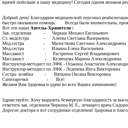
врачей побольше в нашу медицину! Сегодня одним звонком ре
Добрый день! Благодарим медицинский персонал реабилитацио
быстро оказывали помощь. Всегда были внимательны, проявля
Вот эти наши
Ангелы-Хранители :
Зав. отделения - Чиркин Михаил Евге
Ст. медсестра - Алеева Светлана Валер
Мед.сестра - Малоствова Светлана Алексан
Мед.сестра - Ильина Елена Василь
Массажист - Растренин Сергей Владими
Массажист - Кузнецова Марина Александ
Инструктор-методист по ЛФК - Оськина Анастасия Але
Инструктор-методист по ЛФК - Леденева Инга Ви
Сестра- хозяйка - Вяткина Оксана Викт
Санитарочки - Вс
Желаем Вам Здоровья и удачи во всех Ваших начинаниях!
Здравствуйте. Хочу выразить безмерную благодарность за выс
отметить зав. отделения Чиркина М. Е., лечащего врача Сидоров
Дорогие доктора и всё сотрудники отделения! Здоровья и бла