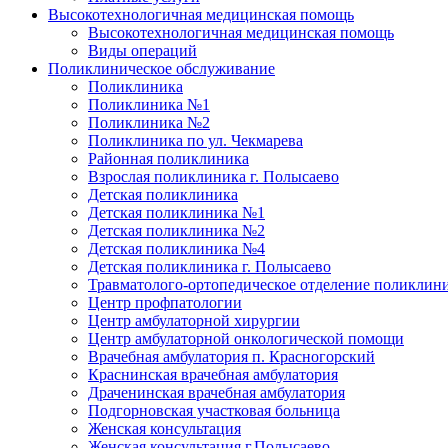
Высокотехнологичная медицинская помощь
Высокотехнологичная медицинская помощь
Виды операций
Поликлиническое обслуживание
Поликлиника
Поликлиника №1
Поликлиника №2
Поликлиника по ул. Чекмарева
Районная поликлиника
Взрослая поликлиника г. Полысаево
Детская поликлиника
Детская поликлиника №1
Детская поликлиника №2
Детская поликлиника №4
Детская поликлиника г. Полысаево
Травматолого-ортопедическое отделение поликлин
Центр профпатологии
Центр амбулаторной хирургии
Центр амбулаторной онкологической помощи
Врачебная амбулатория п. Красногорский
Краснинская врачебная амбулатория
Драченинская врачебная амбулатория
Подгорновская участковая больница
Женская консультация
Женская консультация г.Полысаево