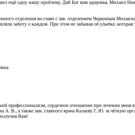
шил ещё одну нашу проблему. Дай Бог вам здоровья, Михаил Ни
нного отделения во главе с зав. отделением Чиркиным Михаил
ли заботу о каждом. При этом не забывая об улыбке, которая 
ньевич
ьевна
дровна
евна
рович
ровна
ксандровна
кторовна
оровна
е!
окий профессионализм, сердечное отношение при лечении меня 
а А. В., а также зам. главного врача Калаеву Г. Ю. за чёткую о
гополучия Вам!