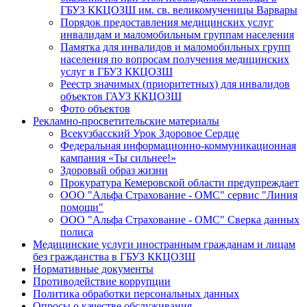
ГБУЗ ККЦОЗШ им. св. великомученицы Варвары
Порядок предоставления медицинских услуг
инвалидам и маломобильным группам населения
Памятка для инвалидов и маломобильных групп
населения по вопросам получения медицинских
услуг в ГБУЗ ККЦОЗШ
Реестр значимых (приоритетных) для инвалидов
объектов ГАУЗ ККЦОЗШ
Фото объектов
Рекламно-просветительские материалы
Всекузбасский Урок Здоровое Сердце
Федеральная информационно-коммуникационная
кампания «Ты сильнее!»
Здоровый образ жизни
Прокуратура Кемеровской области предупреждает
ООО "Альфа Страхование - ОМС" сервис "Линия
помощи"
ООО "Альфа Страхование - ОМС" Сверка данных
полиса
Медицинские услуги иностранным гражданам и лицам
без гражданства в ГБУЗ ККЦОЗШ
Нормативные документы
Противодействие коррупции
Политика обработки персональных данных
Опросы о качестве обслуживания