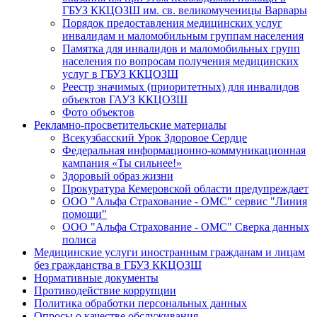
ГБУЗ ККЦОЗШ им. св. великомученицы Варвары
Порядок предоставления медицинских услуг
инвалидам и маломобильным группам населения
Памятка для инвалидов и маломобильных групп
населения по вопросам получения медицинских
услуг в ГБУЗ ККЦОЗШ
Реестр значимых (приоритетных) для инвалидов
объектов ГАУЗ ККЦОЗШ
Фото объектов
Рекламно-просветительские материалы
Всекузбасский Урок Здоровое Сердце
Федеральная информационно-коммуникационная
кампания «Ты сильнее!»
Здоровый образ жизни
Прокуратура Кемеровской области предупреждает
ООО "Альфа Страхование - ОМС" сервис "Линия
помощи"
ООО "Альфа Страхование - ОМС" Сверка данных
полиса
Медицинские услуги иностранным гражданам и лицам
без гражданства в ГБУЗ ККЦОЗШ
Нормативные документы
Противодействие коррупции
Политика обработки персональных данных
Опросы о качестве обслуживания