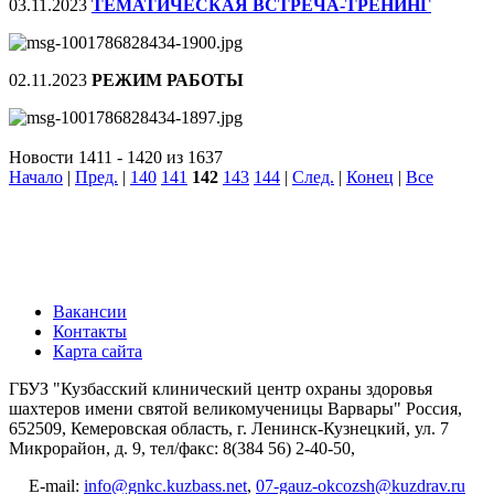
03.11.2023
ТЕМАТИЧЕСКАЯ ВСТРЕЧА-ТРЕНИНГ
02.11.2023
РЕЖИМ РАБОТЫ
Новости 1411 - 1420 из 1637
Начало
|
Пред.
|
140
141
142
143
144
|
След.
|
Конец
|
Все
Вакансии
Контакты
Карта сайта
ГБУЗ "Кузбасский клинический центр охраны здоровья
шахтеров имени святой великомученицы Варвары"
Россия,
652509, Кемеровская область, г. Ленинск-Кузнецкий, ул. 7
Микрорайон, д. 9, тел/факс: 8(384 56) 2-40-50,
E-mail:
info@gnkc.kuzbass.net
,
07-gauz-okcozsh@kuzdrav.ru