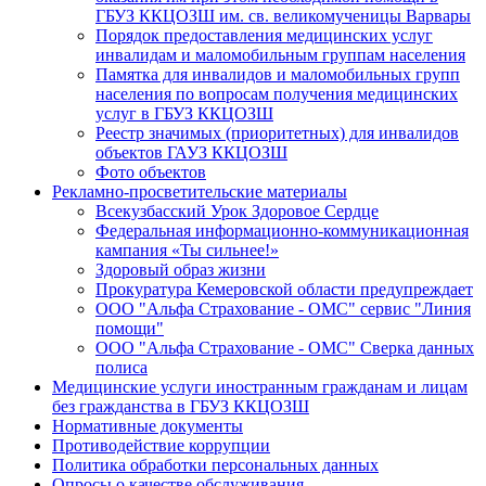
ГБУЗ ККЦОЗШ им. св. великомученицы Варвары
Порядок предоставления медицинских услуг
инвалидам и маломобильным группам населения
Памятка для инвалидов и маломобильных групп
населения по вопросам получения медицинских
услуг в ГБУЗ ККЦОЗШ
Реестр значимых (приоритетных) для инвалидов
объектов ГАУЗ ККЦОЗШ
Фото объектов
Рекламно-просветительские материалы
Всекузбасский Урок Здоровое Сердце
Федеральная информационно-коммуникационная
кампания «Ты сильнее!»
Здоровый образ жизни
Прокуратура Кемеровской области предупреждает
ООО "Альфа Страхование - ОМС" сервис "Линия
помощи"
ООО "Альфа Страхование - ОМС" Сверка данных
полиса
Медицинские услуги иностранным гражданам и лицам
без гражданства в ГБУЗ ККЦОЗШ
Нормативные документы
Противодействие коррупции
Политика обработки персональных данных
Опросы о качестве обслуживания