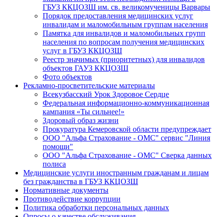
ГБУЗ ККЦОЗШ им. св. великомученицы Варвары
Порядок предоставления медицинских услуг
инвалидам и маломобильным группам населения
Памятка для инвалидов и маломобильных групп
населения по вопросам получения медицинских
услуг в ГБУЗ ККЦОЗШ
Реестр значимых (приоритетных) для инвалидов
объектов ГАУЗ ККЦОЗШ
Фото объектов
Рекламно-просветительские материалы
Всекузбасский Урок Здоровое Сердце
Федеральная информационно-коммуникационная
кампания «Ты сильнее!»
Здоровый образ жизни
Прокуратура Кемеровской области предупреждает
ООО "Альфа Страхование - ОМС" сервис "Линия
помощи"
ООО "Альфа Страхование - ОМС" Сверка данных
полиса
Медицинские услуги иностранным гражданам и лицам
без гражданства в ГБУЗ ККЦОЗШ
Нормативные документы
Противодействие коррупции
Политика обработки персональных данных
Опросы о качестве обслуживания