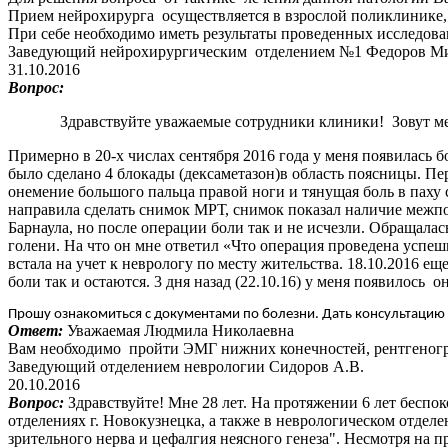
Прием нейрохирурга осуществляется в взрослой поликлинике,
При себе необходимо иметь результаты проведенных исследов
Заведующий нейрохирургическим отделением №1 Федоров М
31.10.2016
Вопрос:
Здравствуйте уважаемые сотрудники клиники! Зовут меня Ш
Примерно в 20-х числах сентября 2016 года у меня появилась б
было сделано 4 блокады (дексаметазон)в область поясницы. Пе
онемение большого пальца правой ноги и тянущая боль в паху с
направила сделать снимок МРТ, снимок показал наличие меж
Барнаула, но после операции боли так и не исчезли. Обращала
голени. На что он мне ответил «Что операция проведена успешн
встала на учет к неврологу по месту жительства. 18.10.2016 
боли так и остаются. 3 дня назад (22.10.16) у меня появилось 
Прошу ознакомиться с документами по болезни. Дать консультаци
Ответ:
Уважаемая Людмила Николаевна
Вам необходимо пройти ЭМГ нижних конечностей, рентгеног
Заведующий отделением неврологии Сидоров А.В.
20.10.2016
Вопрос:
Здравствуйте! Мне 28 лет. На протяжении 6 лет беспо
отделениях г. Новокузнецка, а также в неврологическом отде
зрительного нерва и цефалгия неясного генеза". Несмотря на 