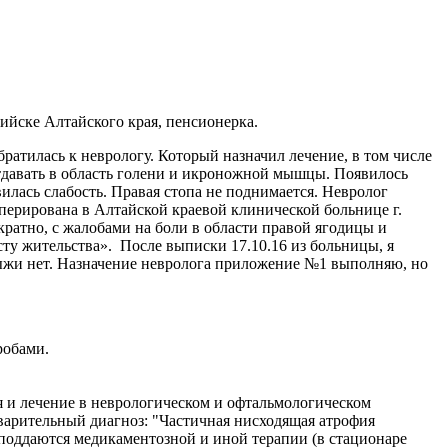
ске Алтайского края, пенсионерка.
братилась к неврологу. Который назначил лечение, в том числе
отдавать в область голени и икроножной мышцы. Появилось
илась слабость. Правая стопа не поднимается. Невролог
ооперирована в Алтайской краевой клинической больнице г.
кратно, с жалобами на боли в области правой ягодицы и
есту жительства». После выписки 17.10.16 из больницы, я
 грыжи нет. Назначение невролога приложение №1 выполняю, но
робами.
я и лечение в неврологическом и офтальмологическом
дварительный диагноз: "Частичная нисходящая атрофия
 поддаются медикаментозной и иной терапии (в стационаре