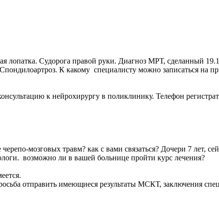
ая лопатка. Судорога правой руки. Диагноз МРТ, сделанный 19.
 Спондилоартроз. К какому специалисту можно записаться на п
я на консультацию к нейрохирургу в поликлинику. Телефо
 черепо-мозговых травм? как с вами связаться? Дочери 7 лет, с
рологи. возможно ли в вашей больнице пройти курс лечения?
еется.
просьба отправить имеющиеся результаты МСКТ, заключения спе