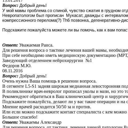
13.01.2017
Вопрос:
Добрый день!
У мой мамы проблема со спиной, чувство сжатия в грудном от
Невропатологом был прописан Мукасат, дважды с интервалом 
компрессионного перелома(?) Th6 позвонка, дегенеративно-ди
Подскажите пожалуйста можете ли вы помочь, как к вам попа
Ответ:
Уважаемая Раиса.
Для решения вопроса о тактике лечения вашей мамы, необходим
При себе необходимо иметь медицинскую документацию (МРТ,
Заведующий отделением нейрохирургии №1
Федоров М.Ю.
08.11.2016
Вопрос:
Добрый день!
Очень нужна Ваша помощь в решении вопроса.
В сегменте L5-S1 задняя широкая медианная левосторонняя по
В поликлинике врач-невролог прописал уколы и мази, но это т
Рекомендуют обратиться в Ваш клинический центр и хирургич
Подскажите пожалуйста, делают ли у вас такие операции и на с
Мнение врачей расходится 50/50 за и против.
Или если можно подскажите контакт специалиста с кем можно с
Большое спасибо!
Ответ:
Уважаемы Александр
Для решения вопроса от тактике лечения данной патологии Ва