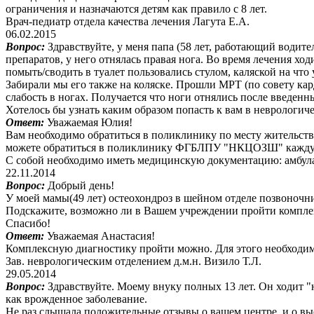
ограничения и назначаются детям как правило с 8 лет.
Врач-педиатр отдела качества лечения Лагута Е.А.
06.02.2015
Вопрос:
Здравствуйте, у меня папа (58 лет, работающий водите
препаратов, у него отнялась правая нога. Во время лечения ход
помыть/сводить в туалет пользовались стулом, каляской на что 
Забирали мы его также на коляске. Прошли МРТ (по совету карди
слабость в ногах. Получается что ноги отнялись после введенн
Хотелось бы узнать каким образом попасть к вам в неврологич
Ответ:
Уважаемая Юлия!
Вам необходимо обратиться в поликлинику по месту жительств
можете обратиться в поликлинику ФГБЛПУ "НКЦОЗШ" каждую сре
С собой необходимо иметь медицинскую документацию: амбула
22.11.2014
Вопрос:
Добрый день!
У моей мамы(49 лет) остеохондроз в шейном отделе позвоночни
Подскажите, возможно ли в Вашем учреждении пройти комплекс
Спасибо!
Ответ:
Уважаемая Анастасия!
Комплексную диагностику пройти можно. Для этого необходим
Зав. неврологическим отделением д.м.н. Визило Т.Л.
29.05.2014
Вопрос:
Здравствуйте. Моему внуку полных 13 лет. Он ходит "
как врожденное заболевание.
Не раз слышала,положительные отзывы о вашем центре, и о выс