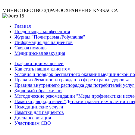
МИНИСТЕРСТВО ЗДРАВООХРАНЕНИЯ КУЗБАССА
Главная
Предстоящая конференция
Журнал "Политравма /Polytrauma"
Информация для пациентов
Скорая помощь
Медицинская эвакуация
Графики приема врачей
Как стать нашим клиентом
Условия и порядок бесплатного оказания медицинской 
Права и обязанности граждан в сфере охраны здоровья
Правила внутреннего распорядка для потребителей услуг
Здоровый образ жизни
Методические рекомендации "Меры профилактики несчаст
Памятка для родителей "Детский травматизм в летний пе
Немедицинские услуги
Памятки для пациентов
Диспансеризация
Участникам СВО