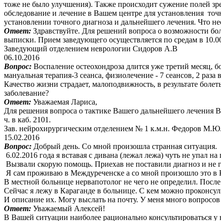
тоже не было улучшения). Также происходит сужение полей зре
обследование и лечение в Вашем центре для установления точ
установлении точного диагноза и дальнейшего лечения. Что не
Ответ:
Здравствуйте. Для решений вопроса о возможности бо
выписки. Прием заведующего осуществляется по средам в 10.00
Заведующий отделением неврологии Сидоров А.В
06.10.2016
Вопрос:
Воспаление остеохондроза длится уже третий месяц, б
мануальная терапия-3 сеанса, физиолечение - 7 сеансов, 2 раза 
Качество жизни страдает, малоподвижность, в результате болеть
заболевание?
Ответ:
Уважаемая Лариса,
Для решения вопроса о тактике Вашего дальнейшего лечения
ч. в каб. 2101.
Зав. нейрохирургическим отделением № 1 к.м.н. Федоров М.Ю
15.02.2016
Вопрос:
Добрый день. Со мной произошла странная ситуация.
6.02.2016 года я вставая с дивана (лежал лежа) чуть не упал на
Вызвали скорую помощь. Приехав не поставили диагноз и не г
Я сам проживаю в Междуреченске а со мной произошло это в К
В местной больнице нервапотолог не чего не определил. После
Сейчас я лежу в Караганде в больнице. С кем можно проконсул
И описание их. Могу выслать на почту. У меня много вопросов 
Ответ:
Уважаемый Алексей!
В Вашей ситуации наиболее рационально консультироваться у в