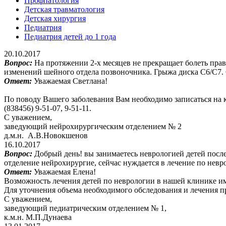
Профпатология
Детская травматология
Детская хирургия
Педиатрия
Педиатрия детей до 1 года
20.10.2017
Вопрос:
На протяжении 2-х месяцев не прекращает болеть прав
изменений шейного отдела позвоночника. Грыжа диска С6/С7.
Ответ:
Уважаемая Светлана!
По поводу Вашего заболевания Вам необходимо записатьс
(838456) 9-51-07, 9-51-11.
С уважением,
заведующий нейрохирургическим отделением № 2
д.м.н. А.В.Новокшенов
16.10.2017
Вопрос:
Добрый день! вы занимаетесь неврологией детей после
отделение нейрохирургие, сейчас нуждается в лечение по нев
Ответ:
Уважаемая Елена!
Возможность лечения детей по неврологии в нашей клинике им
Для уточнения объема необходимого обследования и лечения 
С уважением,
заведующий педиатрическим отделением № 1,
к.м.н. М.П.Дунаева