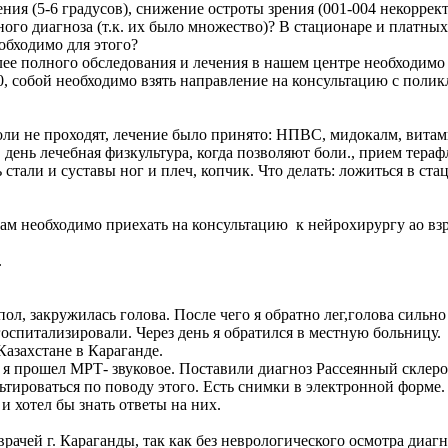
ния (5-6 градусов), снижение остроты зрения (001-004 некорре
ного диагноза (т.к. их было множество)? В стационаре и платн
обходимо для этого?
лее полного обследования и лечения в нашем центре необходим
, собой необходимо взять направление на консультацию с полик
оли не проходят, лечение было принято: НПВС, мидокалм, витами
в день лечебная физкультура, когда позволяют боли., прием терафл
 стали и суставы ног и плеч, копчик. Что делать: ложиться в ст
 Вам необходимо приехать на консультацию к нейрохирургу ао
.
 пол, закружилась голова. После чего я обратно лег,голова сильн
оспитализировали. Через день я обратился в местную больницу.
азахстане в Караганде.
 я прошел МРТ- звуковое. Поставили диагноз Рассеянный склеро
ьтироваться по поводу этого. Есть снимки в электронной форме.
и хотел бы знать ответы на них.
рачей г. Караганды, так как без неврологического осмотра диаг