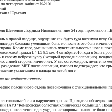
 по четвергам кабинет №2101
аний
ихаил Юрьевич
евченко Людмила Николаевна, мне 54 года, проживаю в г.Бий
оль в правой ягодице, ощущение как будто туда воткнули иглу. О
рвые две блокады уменьшили боль, но после этого боль начала 
права. Кроме того, уменьшилась чувствительность в ноге и появ
позвонковой грыжи
L
4-
L
5 8.5 мм. 4 октября 2016 года я была пр
сь к своему нейрохирургу ( который проводил операцию) неодно
о, с моей стороны ничего нет. У вас остеохондроз, лечите по м
еще раз сделала МРТ после операции, которая подтверждает, что
онемение указательного пальца на левой ноге.
ю по дальнейшему лечению
рафию поясничного отдела позвоночника с функциональными п
коят головные боли и нарушения зрения. Проходила обследовани
лении ГАУЗ "Кемеровская областная клиническая больница". Пре
проведенное лечение идет ухудшение здоровья: головные боли не