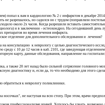
лем) попал к вам в кардиологию № 2 с инфарктом в декабре 2014
ить не разрешалось, но садился он с трудом (поправляли постельно
уходило около 2х часов. Когда разрешили вставать самостоятельно
олога) и в заключении - остеохондроз. На сегодняшний день лучш
ых препаратов во время лечения инфаркта.
еское отделение для дополнительного обследования и лечения?
а на консультацию к неврологу с целью диагностического иссл
ду с 10 до 12 часов в каб. 2101, где заведующая отделением 
торную карту, данные обследования, направление на госпитали
ка, а также 20 лет назад было сильной сотрясение головного моз
ную диагностику и, если да, то что необходимо для этого сдела
о обратиться к неврологу поликлиники.
на носочках", не наступая на всю стопу. При этом, врачи предпо
оком профессионализме врачей. Хотелось бы узнать, возможно л