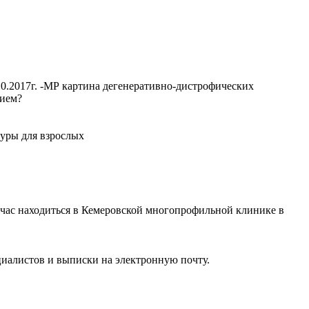
10.2017г. -МР картина дегенеративно-дистрофических
рием?
н регистратуры для взрослых
ейчас находиться в Кемеровской многопрофильной клинике в
циалистов и выписки на электронную почту.