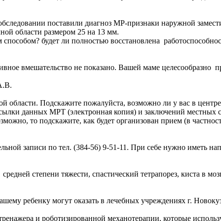
 обследовании поставили диагноз МР-признаки наружной замест
ной области размером 25 на 13 мм.
им способом? будет ли полностью восстановлена работоспособно
ивное вмешательство не показано. Вашей маме целесообразно п
А.В.
ой области. Подскажите пожалуйста, возможно ли у вас в центре
сылки данных МРТ (электронная копия) и заключений местных с
можно, то подскажите, как будет организован прием (в частност
ьной записи по тел. (384-56) 9-51-11. При себе нужно иметь на
 средней степени тяжести, спастический тетрапорез, киста в мо
шему ребенку могут оказать в лечебных учреждениях г. Новоку
ренажера и роботизированной механотерапии, которые использ