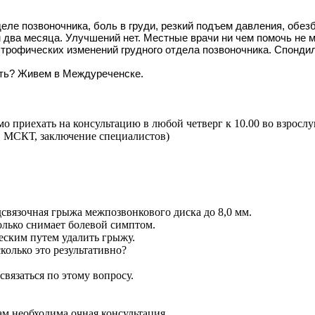
деле позвоночника, боль в груди, резкий подъем давления, обе
два месяца. Улучшений нет. Местные врачи ни чем помочь не 
строфических изменений грудного отдела позвоночника. Спонди
сть? Живем в Междуреченске.
о приехать на консультацию в любой четверг к 10.00 во взросл
 МСКТ, заключение специалистов)
дсвязочная грыжа межпозвонкового диска до 8,0 мм.
олько снимает болевой симптом.
еским путем удалить грыжу.
колько это результативно?
вязаться по этому вопросу.
м необходима очная консультация.