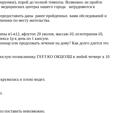
ктируемое), порой до полной темноты. Возможно ли пройти
ых медицинских центрах нашего города затрудняются в
о предоставить даны ранее пройденных вами обследований и
линики по месту жительства.
ны в1-в12, афлутоп 20 уколов, массаж-10, иглотерапия-10,
екса 1р в день по 1 капсуле.
ационар или продолжать лечение на дому? Как долго длится это
 взрослую поликлинику ГАУЗ КО ОКЦОЗШ в любой четверг к 10
о кружилась и плохо видел.
з.
ноз поставить невозможно.