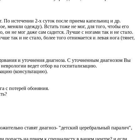
г. По истечении 2-х суток после приема капельниц и др.
е, меняли одежду). Встать тоже не мог, для того, чтобы его
, он не мог даже сам садится. Лучше с ногами так и не стало.
е так и не стало, более того отнимается и левая нога (тянет,
едования и уточнения диагноза. С уточненным диагнозом Вы
неврологии ведет отбор на госпитализацию.
зацию (консультацию).
га с потерей обоняния.
ть?
ложительно ставят диагноз- "детский церебральный паралич",
и попасть на прием к специалисту в вашем центре? и если