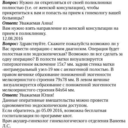
Вопрос:
Нужно ли открепляться от своей поликлиники
полностью (т.е. от женской консультации), чтобы
прикрепиться к вам и попасть на прием к гинекологу вашей
больницы?
Ответ:
Уважаемая Анна!
Вам нужно взять направление из женской консультации на
прием в поликлинику.
12.08.2016
Вопрос:
Здравствуйте. Скажите пожалуйста возможно ли у
Вас провести операцию с моим диагнозом. Операция будет
полостная или эндоскопическая? Возможно ли все сделать за
одну операцию? В полости матки визуализируется
гиперэхогенное включение 15х7 мм. задняя стенка матки
-интрамуральный узел-19 мм с анэхогенной полостью. В
правом яичнике образование пониженной эхогенности
мелкозернистого строения 79х78 мм. В левом яичнике
визуализируется образование с пониженной эхогенности
мелкозернистого строения 84х64 мм.
Ответ:
Уважаемая Юлия!
Данные оперативные вмешательства можно провести
одномоментно эндоскопическим доступом.
Если обратитесь до 05.09 2016, возможна бесплатная
госпитализация по программе квот.
Врач акушер-гинеколог гинекологического отделения Ванеева
Л.С.