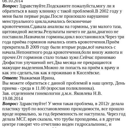
08.10.2014
Вопрос:
Здравствуйте.Подскажите пожалуйста,могу ли я
обратиться в вашу клинику с такой проблемой.В 2002 году у
меня были первые роды.После произошло нарушение
менструального цикла,начались бесконечные
кровотечения.Сдавала анализы на гормоны, узи малого таза,
щитовидной железы.Результаты ничего не дали,диагноз не
поставили.Назначили гормоны,цикл восстановился.Через три
года приёма гормонов начались опять кровотечения.Приём
прекратила.В 2009 году были вторые роды,всё началось с
начала.Непонятного рода кровотечения,боли внизу живота и
прочее.От гормонов стало только хуже.Сейчас принимаю
Дюфастон улучшений нет.Два месяца не прекращаются
мажущие выделения.Можно ли попасть на приём к врачу и
как это сделать,так как я проживаю в Киселёвске.
Ответ:
Уважаемая Ирина,
Вы можете обратиться с данной проблемой в наш центр, День
приема - среда в 11.00 (взрослая поликлиника).
Зав. отделением гинекологии д.м.н. Яковлева Н.В.
19.08.2014
Вопрос:
Здравствуйте! У меня такая проблема, в 2012г делала
пластику труб по восстановлению проходимости, все прошло
вроде нормально, за год беременность не наступила. Через год
делала МСГ, врач сказала, что трубы проходимы, а в другом
центре говорят что отчетливо виден гидросальпинкс, и