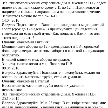
Зав. гинекологическим отделением д.м.н. Яковлева Н.В. ведет
прием по записи каждую среду с 11 до 12 ч. Принимаются
пациентки только с направлением на оперативное лечение.
Записаться можно по тел. 9-51-11.
14.04.2016
Вопрос:
Подскажите, в Вашей клинике делают медицинский
аборт (срок до 12 недель)? В прейскуранте цен отделения
гинекологии есть такой пункт.Как попасть к Вам и что для
этого надо пройти?
Ответ:
Уважаемая Евгения!
Медицинские аборты до 12 недель делают в 1-й городской
больнице и медикаментозные аборты в женской консультации
бесплатно.
В нашей клинике мед. аборты не делают.
Зав. отд. гинекологии д.м.н. Яковлева Н.В.
08.04.2016
Вопрос:
Здравствуйте. Подскажите, пожалуйста, можно ли
восстановить маточные трубы, если их удалили.
Ответ:
Уважаемая Наталья!
Восстановить маточные трубы после их удаления
невозможно.
Зав. гинекологическим отделением д.м.н. Яковлева Н.В.
25.10.2015
Вопрос:
Здравствуйте. Мне 23 года. В сентябре этого года мне
делали лапароскопию. Удалили кисту на яичнике и рассекли