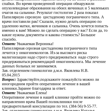
спайки. Во время проведенной операции обнаружили
опухолевидные образования на обоих яичниках и 5 маленьких
очагов на сальнике. Результат гистологии 2 раза показал
Папилярную серозную цистаденому пограничного типа. А
врачи поставили рак! Сказали, нужно делать операцию по
удалению матки, яичников и сальника. Очень хочется попасть
именно к вам! Можно ли сделать операцию у вас? Если да, то
какие нужны документы и какова стоимость? Большое
спасибо.
Ответ:
Уважаемая Вероника!
Папиллярная серозная цистаденома пограничного типа
лечится у онкогинекологов. Из-за высокого риска
малигнизации надо строго придерживаться надо строго
придерживаться рекомендаций онкогинеколога. Мы лечение
данных больных не занимаемся.
Зав. отделением гинекологии д.м.н. Яковлева Н.В.
05.04.2015
Вопрос:
Здравствуйте,подскажите пожалуйста можно ли
иногородним пройти оперативное лечение в вашей
клиники.Заранее благодарна за ответ.
Ответ:
Уважаемая Елена!
Оперативное лечение в нашей клинике пройти можно по
направлению врача Вашей поликлиники после
предварительной консультации по тел. (384-56) 9-55-77.
Зав. отделением гинекологии д.м.н. Яковлева Наталья