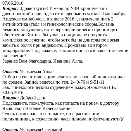
07.06.2016
Вопрос:
Здравствуйте! У меня по УЗИ хронический
двусторонний периандексит и аденомиоз матки. Пью клайру.
Андекситом заболела в январе 2016 г, назначали пить 2
антибиотика (табл.) и гинекологические сборы.Болезнь
немного заглушили, но теперь периодически происходит
обострение. Хотела бы у вас в стационаре получить
комплексное лечение, чтобы хотя бы на длительное время
забыть о болях при андексите. Проживаю во втором
микрорайоне. Подскажите, как мне попасть в ваше отделение
на лечение?
Заранее Вам благодарна, Иванова Алла.
Ответ:
Уважаемая Алла!
Отбор на госпитализацию ведется во взрослой поликлинике
по средам. Запись ведется по тел. 2-40-76 и 9-51-11.
Зав. гинекологическим отделением д.м.н. Яковлева Н.В.
30.05.2016
Вопрос:
Добрый день!
Подскажите, пожалуйста, как попасть на прием к доктору
Яковлевой Наталье Вячеславовне?
Очень наслышана о ее таланте, но в расписании
поликлиники, к сожалению, часы приема не фигурируют.(((
Ответ:
Уважаемая Светлана!