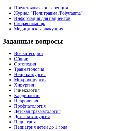
Предстоящая конференция
Журнал "Политравма /Polytrauma"
Информация для пациентов
Скорая помощь
Медицинская эвакуация
Заданные вопросы
Все категории
Общие
Ортопедия
Травматология
Нейрохирургия
Микрохирургия
Хирургия
Гинекология
Кардиология
Неврология
Профпатология
Детская травматология
Детская хирургия
Педиатрия
Педиатрия детей до 1 года