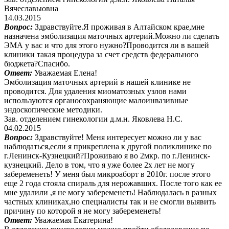
Вячеславыовна
14.03.2015
Вопрос:
Здравствуйте.Я проживая в Алтайском крае,мне
назначена эмболизация маточных артерий.Можно ли сделать
ЭМА у вас и что для этого нужно?Проводится ли в вашей
клиники такая процедура за счет средств федерального
бюджета?Спасибо.
Ответ:
Уважаемая Елена!
Эмболизация маточных артерий в нашей клинике не
проводится. Для удаления миоматозных узлов нами
используются органосохраняющие малоинвазивные
эндоскопические методики.
Зав. отделением гинекологии д.м.н. Яковлева Н.С.
04.02.2015
Вопрос:
Здравствуйте! Меня интересует можно ли у вас
наблюдаться,если я прикреплена к другой поликлинике по
г.Ленинск-Кузнецкий?Проживаю я во 2мкр. по г.Ленинск-
кузнецкий. Дело в том, что я уже более 2х лет не могу
забеременеть! У меня был микроаборт в 2010г. после этого
еще 2 года стояла спираль для нерожавших. После того как ее
мне удалили ,я не могу забеременеть! Наблюдалась в разных
частных клиниках,но специалисты так и не смогли выявить
причину по которой я не могу забеременеть!
Ответ:
Уважаемая Екатерина!