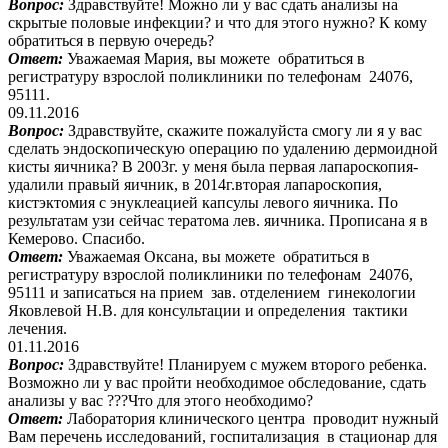
Вопрос:
Здравствуйте! Можно ли у вас сдать анализы на
скрытые половые инфекции? и что для этого нужно? К кому
обратиться в первую очередь?
Ответ:
Уважаемая Мария, вы можете обратиться в
регистратуру взрослой поликлиники по телефонам 24076,
95111.
09.11.2016
Вопрос:
Здравствуйте, скажите пожалуйста смогу ли я у вас
сделать эндоскопическую операцию по удалению дермоидной
кисты яичника? В 2003г. у меня была первая лапароскопия-
удалили правый яичник, в 2014г.вторая лапароскопия,
кистэктомия с энуклеацией капсулы левого яичника. По
результатам узи сейчас тератома лев. яичника. Прописана я в
Кемерово. Спасибо.
Ответ:
Уважаемая Оксана, вы можете обратиться в
регистратуру взрослой поликлиники по телефонам 24076,
95111 и записаться на прием зав. отделением гинекологии
Яковлевой Н.В. для консультации и определения тактики
лечения.
01.11.2016
Вопрос:
Здравствуйте! Планируем с мужем второго ребенка.
Возможно ли у вас пройти необходимое обследование, сдать
анализы у вас ???Что для этого необходимо?
Ответ:
Лаборатория клинического центра проводит нужный
Вам перечень исследований, госпитализация в стационар для