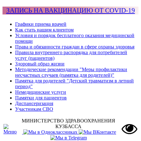
ЗАПИСЬ НА ВАКЦИНАЦИЮ ОТ COVID-19
Графики приема врачей
Как стать нашим клиентом
Условия и порядок бесплатного оказания медицинской
помощи
Права и обязанности граждан в сфере охраны здоровья
Правила внутреннего распорядка для потребителей
услуг (пациентов)
Здоровый образ жизни
Методические рекомендации "Меры профилактики
несчастных случаев (памятка для родителей)"
Памятка для родителей "Детский травматизм в летний
период"
Немедицинские услуги
Памятки для пациентов
Диспансеризация
Участникам СВО
МИНИСТЕРСТВО ЗДРАВООХРАНЕНИЯ
КУЗБАССА