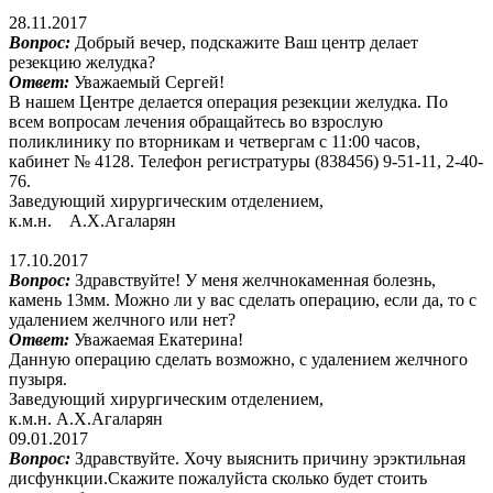
28.11.2017
Вопрос:
Добрый вечер, подскажите Ваш центр делает
резекцию желудка?
Ответ:
Уважаемый Сергей!
В нашем Центре делается операция резекции желудка. По
всем вопросам лечения обращайтесь во взрослую
поликлинику по вторникам и четвергам с 11:00 часов,
кабинет № 4128. Телефон регистратуры (838456) 9-51-11, 2-40-
76.
Заведующий хирургическим отделением,
к.м.н. А.Х.Агаларян
17.10.2017
Вопрос:
Здравствуйте! У меня желчнокаменная болезнь,
камень 13мм. Можно ли у вас сделать операцию, если да, то с
удалением желчного или нет?
Ответ:
Уважаемая Екатерина!
Данную операцию сделать возможно, с удалением желчного
пузыря.
Заведующий хирургическим отделением,
к.м.н. А.Х.Агаларян
09.01.2017
Вопрос:
Здравствуйте. Хочу выяснить причину эрэктильная
дисфункции.Скажите пожалуйста сколько будет стоить