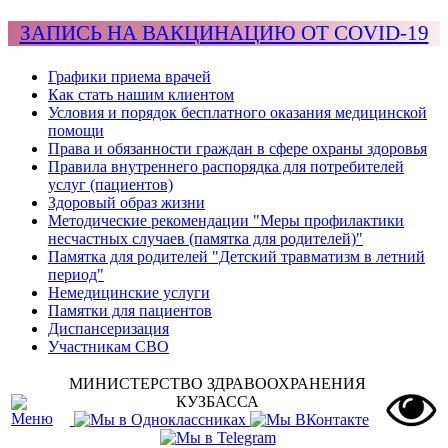
ЗАПИСЬ НА ВАКЦИНАЦИЮ ОТ COVID-19
Графики приема врачей
Как стать нашим клиентом
Условия и порядок бесплатного оказания медицинской
помощи
Права и обязанности граждан в сфере охраны здоровья
Правила внутреннего распорядка для потребителей
услуг (пациентов)
Здоровый образ жизни
Методические рекомендации "Меры профилактики
несчастных случаев (памятка для родителей)"
Памятка для родителей "Детский травматизм в летний
период"
Немедицинские услуги
Памятки для пациентов
Диспансеризация
Участникам СВО
МИНИСТЕРСТВО ЗДРАВООХРАНЕНИЯ
КУЗБАССА