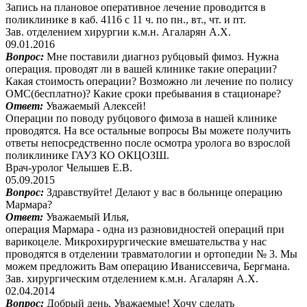
Запись на плановое оперативное лечение проводится в
поликлинике в каб. 4116 с 11 ч. по пн., вт., чт. и пт.
Зав. отделением хирургии к.м.н. Агаларян А.Х.
09.01.2016
Вопрос:
Мне поставили диагноз рубцовый фимоз. Нужна
операция. проводят ли в вашей клинике такие операции?
Какая стоимость операции? Возможно ли лечение по полису
ОМС(бесплатно)? Какие сроки пребывания в стационаре?
Ответ:
Уважаемый Алексей!
Операции по поводу рубцового фимоза в нашей клинике
проводятся. На все остальные вопросы Вы можете получить
ответы непосредственно после осмотра уролога во взрослой
поликлинике ГАУЗ КО ОКЦОЗШ.
Врач-уролог Челышев Е.В.
05.09.2015
Вопрос:
Здравствуйте! Делают у вас в больнице операцию
Мармара?
Ответ:
Уважаемый Илья,
операция Мармара - одна из разновидностей операций при
варикоцеле. Микрохирургические вмешательства у нас
проводятся в отделении травматологии и ортопедии № 3. Мы
можем предложить Вам операцию Иваниссевича, Бергмана.
Зав. хирургическим отделением к.м.н. Агаларян А.Х.
02.04.2014
Вопрос:
Добрый день, Уважаемые! Хочу сделать