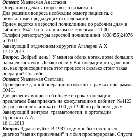
Ответ:
Уважаемая Анастасия
Операцию сделать скорее всего возможно.
Для решения вопроса необходим осмотр пациента, с
результатами предыдущих исследований
Прием ведется в взрослой поликлинике по рабочим дням в
кабинете №4116 по вторникам и четвергам с 11.00
Телефон регистратуры взрослой поликлиники (838456)24076
и 95111
Заведующий отделением хирургии Агаларян А.Х.
17.12.2013
Вопрос:
Добрый день! У меня на обеих ногах, возле больших
пальцев косточки. Делаются ли у Вас операции по удалению
их, как происходит весь этот процесс и сколько стоит такая
операция? Спасибо.
Ответ:
Уважаемая Светлана
Проведение данной операции возможно в рамках программы
ОМС.
Для решения вопроса об объеме и сроках операции
предлагаем Вам приехать на консультацию в кабинет №4123
(взрослая поликлиника) с 9.00 до 13.00 по рабочим дням.
Заведующий центром травматологии и ортопедии
Пронских А.А.
18.11.2013
Вопрос:
Здравствуйте. В 1987 году мне был поставлен
диагноз "вывих привычный" и я был прооперирован. Спустя