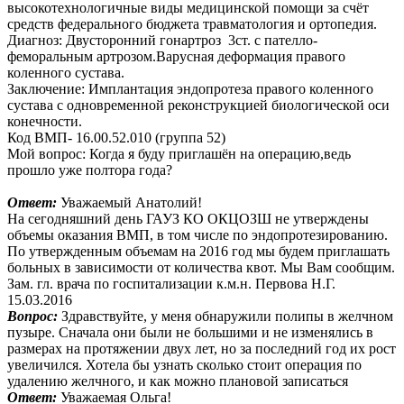
высокотехнологичные виды медицинской помощи за счёт
средств федерального бюджета травматология и ортопедия.
Диагноз: Двусторонний гонартроз 3ст. с пателло-
феморальным артрозом.Варусная деформация правого
коленного сустава.
Заключение: Имплантация эндопротеза правого коленного
сустава с одновременной реконструкцией биологической оси
конечности.
Код ВМП- 16.00.52.010 (группа 52)
Мой вопрос: Когда я буду приглашён на операцию,ведь
прошло уже полтора года?
Ответ:
Уважаемый Анатолий!
На сегодняшний день ГАУЗ КО ОКЦОЗШ не утверждены
объемы оказания ВМП, в том числе по эндопротезированию.
По утвержденным объемам на 2016 год мы будем приглашать
больных в зависимости от количества квот. Мы Вам сообщим.
Зам. гл. врача по госпитализации к.м.н. Первова Н.Г.
15.03.2016
Вопрос:
Здравствуйте, у меня обнаружили полипы в желчном
пузыре. Сначала они были не большими и не изменялись в
размерах на протяжении двух лет, но за последний год их рост
увеличился. Хотела бы узнать сколько стоит операция по
удалению желчного, и как можно плановой записаться
Ответ:
Уважаемая Ольга!