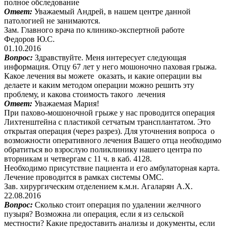
полное обследование
Ответ:
Уважаемый Андрей, в нашем центре данной
патологией не занимаются.
Зам. Главного врача по клинико-экспертной работе
Федоров Ю.С.
01.10.2016
Вопрос:
Здравствуйте. Меня интересует следующая
информация. Отцу 67 лет у него мошоночно паховая грыжа.
Какое лечения вы можете оказать, и какие операции вы
делаете и каким методом операции можно решить эту
проблему, и какова стоимость такого лечения
Ответ:
Уважаемая Мария!
При пахово-мошоночной грыже у нас проводится операция
Лихтенштейна с пластикой сетчатым трансплантатом. Это
открытая операция (через разрез). Для уточнения вопроса о
возможности оперативного лечения Вашего отца необходимо
обратиться во взрослую поликлинику нашего центра по
вторникам и четвергам с 11 ч. в каб. 4128.
Необходимо присутствие пациента и его амбулаторная карта.
Лечение проводится в рамках системы ОМС.
Зав. хирургическим отделением к.м.н. Агаларян А.Х.
22.08.2016
Вопрос:
Сколько стоит операция по удалении желчного
пузыря? Возможна ли операция, если я из сельской
местности? Какие предоставить анализы и документы, если