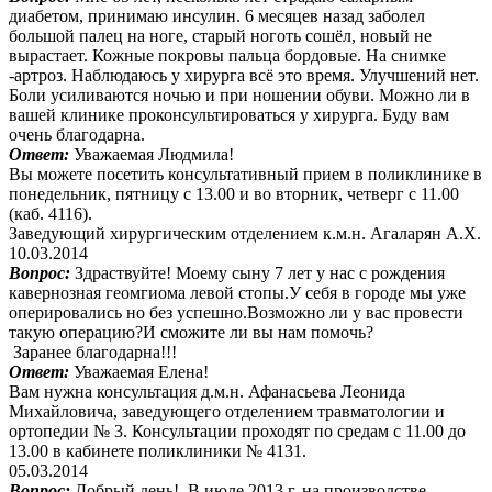
диабетом, принимаю инсулин. 6 месяцев назад заболел
большой палец на ноге, старый ноготь сошёл, новый не
вырастает. Кожные покровы пальца бордовые. На снимке
-артроз. Наблюдаюсь у хирурга всё это время. Улучшений нет.
Боли усиливаются ночью и при ношении обуви. Можно ли в
вашей клинике проконсультироваться у хирурга. Буду вам
очень благодарна.
Ответ:
Уважаемая Людмила!
Вы можете посетить консультативный прием в поликлинике в
понедельник, пятницу с 13.00 и во вторник, четверг с 11.00
(каб. 4116).
Заведующий хирургическим отделением к.м.н. Агаларян А.Х.
10.03.2014
Вопрос:
Здраствуйте! Моему сыну 7 лет у нас с рождения
кавернозная геомгиома левой стопы.У себя в городе мы уже
оперировались но без успешно.Возможно ли у вас провести
такую операцию?И сможите ли вы нам помочь?
Заранее благодарна!!!
Ответ:
Уважаемая Елена!
Вам нужна консультация д.м.н. Афанасьева Леонида
Михайловича, заведующего отделением травматологии и
ортопедии № 3. Консультации проходят по средам с 11.00 до
13.00 в кабинете поликлиники № 4131.
05.03.2014
Вопрос:
Добрый день! В июле 2013 г, на производстве