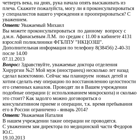
четверть века, на днях, рука начала опять выскакивать из
плеча. Скажите пожалуйста, могу ли я проконсультироваться
у специалистов вашего учреждения и прооперироваться? С
уважением.
Ответ:
Уважаемый Михаил
Вы можете проконсультироваться по данному вопросу с
д.м.н. Афанасьевым Л.М. по средам с 11.00 в кабинете 4131
взрослой поликлиники ФГБЛПУ "НКЦОЗШ".
Дополнительная информация по телефону 8(38456) 2-40-31
после 14.00
07.11.2013
Вопрос:
Здравствуйте, уважаемые доктора отделения
Хирургии №2! Мой муж (иностранец) несколько лет назад
сделал вазектомию. Сейчас мы планируем новых детей и
хотим сделать ему операцию по восстановлению целостности
его семенных каналов. Проводят ли в Вашем учреждении
подобные операции (с использованием микроскопа) и сколько
это стоит? Как задолго можно договориться о
консультативном приеме и операции, т.к. время пребывания
его в России ограничено - январь 2014?
Ответ:
Уважаемая Наталия
В нашем учреждении такие операции не проводятся.
С уважением зам директора по медицинской части Федоров
Ю.С.
19.10.2013