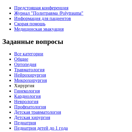
Предстоящая конференция
Журнал "Политравма /Polytrauma"
Информация для пациентов
Скорая помощь
Медицинская эвакуация
Заданные вопросы
Все категории
Общие
Ортопедия
Травматология
Нейрохирургия
Микрохирургия
Хирургия
Гинекология
Кардиология
Неврология
Профпатология
Детская травматология
Детская хирургия
Педиатрия
Педиатрия детей до 1 года