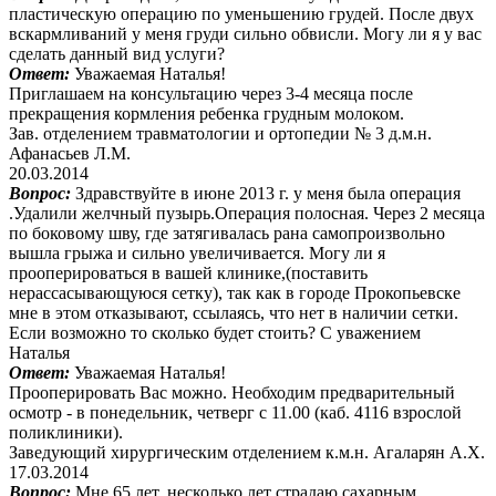
пластическую операцию по уменьшению грудей. После двух
вскармливаний у меня груди сильно обвисли. Могу ли я у вас
сделать данный вид услуги?
Ответ:
Уважаемая Наталья!
Приглашаем на консультацию через 3-4 месяца после
прекращения кормления ребенка грудным молоком.
Зав. отделением травматологии и ортопедии № 3 д.м.н.
Афанасьев Л.М.
20.03.2014
Вопрос:
Здравствуйте в июне 2013 г. у меня была операция
.Удалили желчный пузырь.Операция полосная. Через 2 месяца
по боковому шву, где затягивалась рана самопроизвольно
вышла грыжа и сильно увеличивается. Могу ли я
прооперироваться в вашей клинике,(поставить
нерассасывающуюся сетку), так как в городе Прокопьевске
мне в этом отказывают, ссылаясь, что нет в наличии сетки.
Если возможно то сколько будет стоить? С уважением
Наталья
Ответ:
Уважаемая Наталья!
Прооперировать Вас можно. Необходим предварительный
осмотр - в понедельник, четверг с 11.00 (каб. 4116 взрослой
поликлиники).
Заведующий хирургическим отделением к.м.н. Агаларян А.Х.
17.03.2014
Вопрос:
Мне 65 лет, несколько лет страдаю сахарным