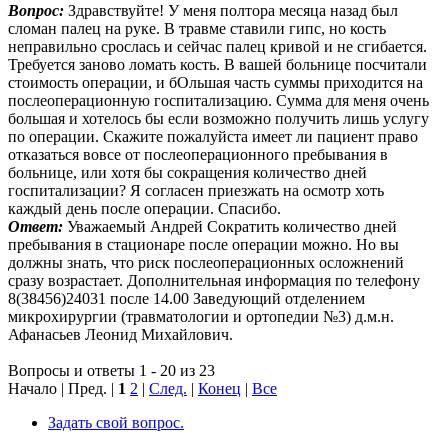
Вопрос:
Здравствуйте! У меня полтора месяца назад был
сломан палец на руке. В травме ставили гипс, но кость
неправильно срослась и сейчас палец кривой и не сгибается.
Требуется заново ломать кость. В вашей больнице посчитали
стоимость операции, и бОльшая часть суммы приходится на
послеоперационную госпитализацию. Сумма для меня очень
большая и хотелось бы если возможно получить лишь услугу
по операции. Скажите пожалуйста имеет ли пациент право
отказаться вовсе от послеоперационного пребывания в
больнице, или хотя бы сокращения количество дней
госпитализации? Я согласен приезжать на осмотр хоть
каждый день после операции. Спасибо.
Ответ:
Уважаемый Андрей Сократить количество дней
пребывания в стационаре после операции можно. Но вы
должны знать, что риск послеоперационных осложнений
сразу возрастает. Дополнительная информация по телефону
8(38456)24031 после 14.00 Заведующий отделением
микрохирургии (травматологии и ортопедии №3) д.м.н.
Афанасьев Леонид Михайлович.
Вопросы и ответы 1 - 20 из 23
Начало | Пред. |
1
2
|
След.
|
Конец
|
Все
Задать свой вопрос.