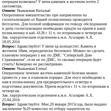
операция возможна? У меня камешек в желчном почти 2
сантиметра.
Ответ:
Уважаемая Наталья!
Оперативное вмешательство при направлении на
госпитализацию от Вашей поликлиники проводится
бесплатно. Для полной информации по поводу обследования
и даты госпитализации необходимо придти на прием в нашу
поликлинику в каб. 4128 с 11 ч. по вторникам и четвергам.
Зав. хирургическим отделением к.м.н. Агаларян А.Х.
18.05.2016
Вопрос:
Здравствуйте! У меня хр.холицестит. Камень в
желчном 18мм, периодически беспокоит. Можно ли сделать
плановую операцию у вас по ДМС "Сибирский Дом
Страхования", если не по ДМС, то сколько операция будет
стоить? Кемерово не рассматриваю.
Ответ:
Уважаемая Елена!
Оперативное лечение желчно-каменной болезни можно
провести у нас в плановом порядке. Для этого необходимо к
нам в поликлинику для предварительного осмотра и
подготовки документов. Прием ведется с 11 ч. по вторникам и
четвергам.
Зав. хирургическим отделением к.м.н. Агаларян А.Х.
25.04.2016
Вопрос:
Здравствуйте. Мне,20 января 2015года, было выдано
заключение №29 комиссии по отбору пациентов на