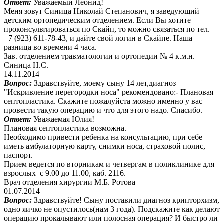
Ответ:
Уважаемый Леонид!
Меня зовут Синица Николай Степанович, я заведующий
детским ортопедическим отделением. Если Вы хотите
проконсультироваться по Скайп, то можно связаться по тел.
+7 (923) 611-78-43, и дайте свой логин в Скайпе. Наша
разница во времени 4 часа.
Зав. отделением травматологии и ортопедии № 4 к.м.н.
Синица Н.С.
14.11.2014
Вопрос:
Здравствуйте, моему сыну 14 лет,диагноз
"Искривление перегородки носа" рекомендовано:- Плановая
септопластика. Скажите пожалуйста можно именно у вас
провести такую операцию и что для этого надо. Спасибо.
Ответ:
Уважаемая Юлия!
Плановая септопластика возможна.
Необходимо привести ребенка на консультацию, при себе
иметь амбулаторную карту, снимки носа, страховой полис,
паспорт.
Прием ведется по вторникам и четвергам в поликлинике для
взрослых с 9.00 до 11.00, каб. 2116.
Врач отделения хирургии М.Б. Ротова
01.07.2014
Вопрос:
Здравствуйте! Сыну поставили диагноз крипторхизм,
одно яичко не опустилось(нам 3 года). Подскажите как делают
операцию прокалывают или полосная операция? И быстро ли