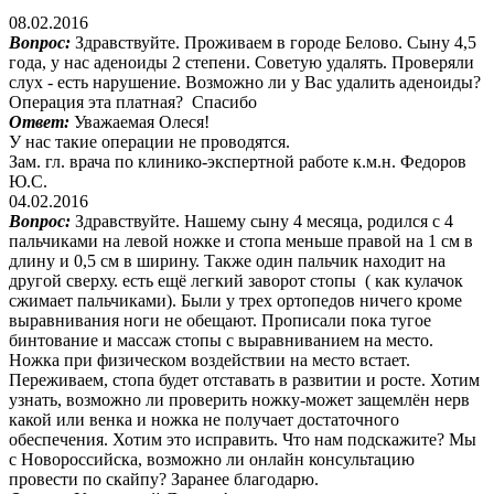
08.02.2016
Вопрос:
Здравствуйте. Проживаем в городе Белово. Сыну 4,5
года, у нас аденоиды 2 степени. Советую удалять. Проверяли
слух - есть нарушение. Возможно ли у Вас удалить аденоиды?
Операция эта платная? Спасибо
Ответ:
Уважаемая Олеся!
У нас такие операции не проводятся.
Зам. гл. врача по клинико-экспертной работе к.м.н. Федоров
Ю.С.
04.02.2016
Вопрос:
Здравствуйте. Нашему сыну 4 месяца, родился с 4
пальчиками на левой ножке и стопа меньше правой на 1 см в
длину и 0,5 см в ширину. Также один пальчик находит на
другой сверху. есть ещё легкий заворот стопы ( как кулачок
сжимает пальчиками). Были у трех ортопедов ничего кроме
выравнивания ноги не обещают. Прописали пока тугое
бинтование и массаж стопы с выравниванием на место.
Ножка при физическом воздействии на место встает.
Переживаем, стопа будет отставать в развитии и росте. Хотим
узнать, возможно ли проверить ножку-может защемлён нерв
какой или венка и ножка не получает достаточного
обеспечения. Хотим это исправить. Что нам подскажите? Мы
с Новороссийска, возможно ли онлайн консультацию
провести по скайпу? Заранее благодарю.