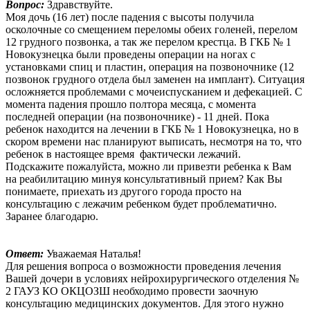
Вопрос:
Здравствуйте.
Моя дочь (16 лет) после падения с высоты получила
осколочные со смещением переломы обеих голеней, перелом
12 грудного позвонка, а так же перелом крестца. В ГКБ № 1
Новокузнецка были проведены операции на ногах с
установками спиц и пластин, операция на позвоночнике (12
позвонок грудного отдела был заменен на имплант). Ситуация
осложняется проблемами с мочеиспусканием и дефекацией. С
момента падения прошло полтора месяца, с момента
последней операции (на позвоночнике) - 11 дней. Пока
ребенок находится на лечении в ГКБ № 1 Новокузнецка, но в
скором времени нас планируют выписать, несмотря на то, что
ребенок в настоящее время фактически лежачий.
Подскажите пожалуйста, можно ли привезти ребенка к Вам
на реабилитацию минуя консультативный прием? Как Вы
понимаете, приехать из другого города просто на
консультацию с лежачим ребенком будет проблематично.
Заранее благодарю.
Ответ:
Уважаемая Наталья!
Для решения вопроса о возможности проведения лечения
Вашей дочери в условиях нейрохирургического отделения №
2 ГАУЗ КО ОКЦОЗШ необходимо провести заочную
консультацию медицинских документов. Для этого нужно