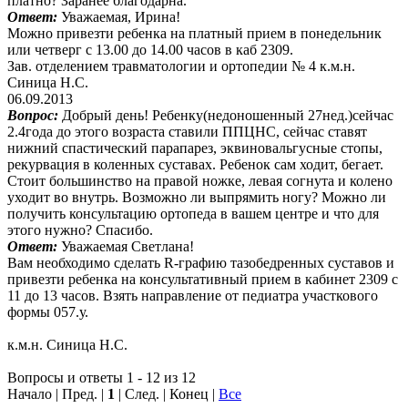
платно? Заранее благодарна.
Ответ:
Уважаемая, Ирина!
Можно привезти ребенка на платный прием в понедельник
или четверг с 13.00 до 14.00 часов в каб 2309.
Зав. отделением травматологии и ортопедии № 4 к.м.н.
Синица Н.С.
06.09.2013
Вопрос:
Добрый день! Ребенку(недоношенный 27нед.)сейчас
2.4года до этого возраста ставили ППЦНС, сейчас ставят
нижний спастический парапарез, эквиновальгусные стопы,
рекурвация в коленных суставах. Ребенок сам ходит, бегает.
Стоит большинство на правой ножке, левая согнута и колено
уходит во внутрь. Возможно ли выпрямить ногу? Можно ли
получить консультацию ортопеда в вашем центре и что для
этого нужно? Спасибо.
Ответ:
Уважаемая Светлана!
Вам необходимо сделать R-графию тазобедренных суставов и
привезти ребенка на консультативный прием в кабинет 2309 с
11 до 13 часов. Взять направление от педиатра участкового
формы 057.у.
к.м.н. Синица Н.С.
Вопросы и ответы 1 - 12 из 12
Начало | Пред. |
1
| След. | Конец
|
Все