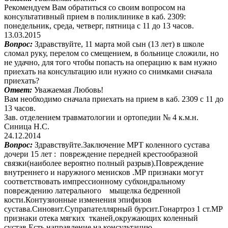
Рекомендуем Вам обратиться со своим вопросом на
консультативный прием в поликлинике в каб. 2309:
понедельник, среда, четверг, пятница с 11 до 13 часов.
13.03.2015
Вопрос:
Здравствуйте, 11 марта мой сын (13 лет) в школе
сломал руку, перелом со смещением, в больнице сложили, но
не удачно, для того чтобы попасть на операцию к вам нужно
приехать на консультацию или нужно со снимками сначала
приехать?
Ответ:
Уважаемая Любовь!
Вам необходимо сначала приехать на прием в каб. 2309 с 11 до
13 часов.
Зав. отделением травматологии и ортопедии № 4 к.м.н.
Синица Н.С.
24.12.2014
Вопрос:
Здравствуйте.Заключение МРТ коленного сустава
дочери 15 лет : повреждение передней крестообразной
связки(наиболее вероятно полный разрыв).Повреждение
внутреннего и наружного менисков .МР признаки могут
соответствовать импрессионному субхондральному
повреждению латерального мыщелка бедренной
кости.Контузионные изменения эпифизов
сустава.Синовит.Супрапателлярный бурсит.Гонартроз 1 ст.МР
признаки отека мягких тканей,окружающих коленный
сустав.Есть направление на консультацию