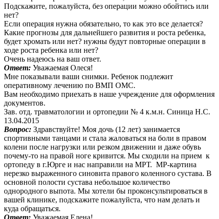
Подскажите, пожалуйста, без операции можно обойтись или
нет?
Если операция нужна обязательно, то как это все делается?
Какие прогнозы для дальнейшего развития и роста ребенка,
будет хромать или нет? нужны будут повторные операции в
ходе роста ребенка или нет?
Очень надеюсь на ваш ответ.
Ответ:
Уважаемая Олеся!
Мне показывали ваши снимки. Ребенок подлежит
оперативному лечению по ВМП ОМС.
Вам необходимо приехать в наше учреждение для оформления
документов.
Зав. отд. травматологии и ортопедии № 4 к.м.н. Синица Н.С.
13.04.2015
Вопрос:
Здравствуйте! Моя дочь (12 лет) занимается
спортивными танцами и стала жаловаться на боли в правом
колени после нагрузки или резком движении и даже обувь
почему-то на правой ноге кривится. Мы сходили на прием к
ортопеду в г.Юрге и нас направили на МРТ. МР-картина
нерезко выраженного синовита правого коленного сустава. В
основной полости сустава небольшое количество
однородного выпота. Мы хотели бы проконсультироваться в
вашей клинике, подскажите пожалуйста, что нам делать и
куда обращаться.
Ответ:
Уважаемая Елена!