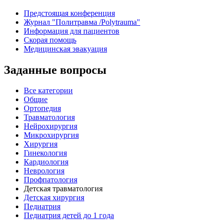
Предстоящая конференция
Журнал "Политравма /Polytrauma"
Информация для пациентов
Скорая помощь
Медицинская эвакуация
Заданные вопросы
Все категории
Общие
Ортопедия
Травматология
Нейрохирургия
Микрохирургия
Хирургия
Гинекология
Кардиология
Неврология
Профпатология
Детская травматология
Детская хирургия
Педиатрия
Педиатрия детей до 1 года