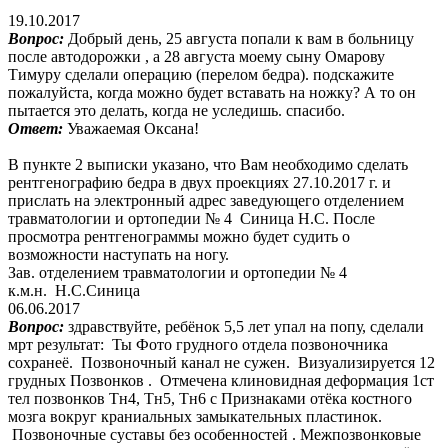
19.10.2017
Вопрос:
Добрый день, 25 августа попали к вам в больницу
после автодорожки , а 28 августа моему сыну Омарову
Тимуру сделали операцию (перелом бедра). подскажите
пожалуйста, когда можно будет вставать на ножку? А то он
пытается это делать, когда не уследишь. спасибо.
Ответ:
Уважаемая Оксана!
В пункте 2 выписки указано, что Вам необходимо сделать
рентгенографию бедра в двух проекциях 27.10.2017 г. и
прислать на электронный адрес заведующего отделением
травматологии и ортопедии № 4 Синица Н.С. После
просмотра рентгенограммы можно будет судить о
возможности наступать на ногу.
Зав. отделением травматологии и ортопедии № 4
к.м.н. Н.С.Синица
06.06.2017
Вопрос:
здравствуйте, ребёнок 5,5 лет упал на попу, сделали
мрт результат: Ты Фото грудного отдела позвоночника
сохранеё. Позвоночный канал не сужен. Визуализируется 12
грудных Позвонков . Отмечена клиновидная деформация 1ст
тел позвонков Тн4, Тн5, Тн6 с Признаками отёка костного
мозга вокруг краниальных замыкательных пластинок.
Позвоночные суставы без особенностей . Межпозвонковые