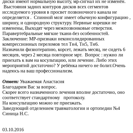
диски имеют нормальную высоту, мр-сигнал их не изменён.
Выстояния задних контуров дисков всех сегментов
исследуемого уровня в просвет позвоночного канала не
определяется . Спинной мозг имеет обычную конфигурацию ,
ширину, и однородную структуру. Нервные корешки не
изменены, Выходят через межпозвонковые отверстия.
Паравертебральные мягкие ткани-без особенностей.
Заключение: МР-признаки неконсолидированных
компрессионных переломов тел Тн4, Тн5, Тн6.
Назначили физиотерапию, корсет, лежать месяц, не сидеть 6
месяцев, через 2 месяца повторное мрт. Вопрос : нужно ли
приехать к вам на косультацию, или лечение. Либо этих
мероприятий достаточно? У ребёнка ничего не болит.Очень
надеюсь на ваш профессионализм.
Ответ:
Уважаемая Анастасия
Благодарим Вас за вопрос.
Скорее всего назначенного лечения вполне достаточно, оно
соответствует стандартному протоколу.
На консультацию можно не приезжать.
Заведующий отделением травматологии и ортопедии №4
Синица Н.С.
03.10.2016