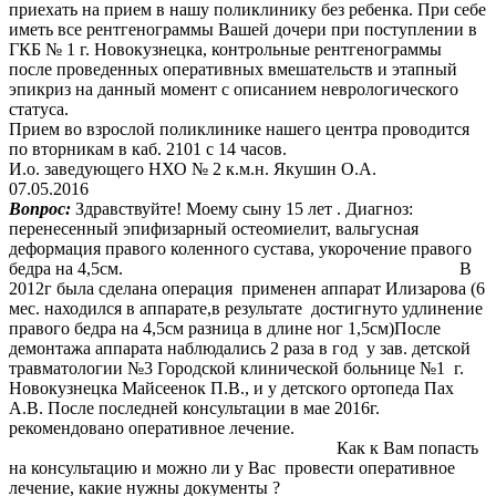
приехать на прием в нашу поликлинику без ребенка. При себе
иметь все рентгенограммы Вашей дочери при поступлении в
ГКБ № 1 г. Новокузнецка, контрольные рентгенограммы
после проведенных оперативных вмешательств и этапный
эпикриз на данный момент с описанием неврологического
статуса.
Прием во взрослой поликлинике нашего центра проводится
по вторникам в каб. 2101 с 14 часов.
И.о. заведующего НХО № 2 к.м.н. Якушин О.А.
07.05.2016
Вопрос:
Здравствуйте! Моему сыну 15 лет . Диагноз:
перенесенный эпифизарный остеомиелит, вальгусная
деформация правого коленного сустава, укорочение правого
бедра на 4,5см. В
2012г была сделана операция применен аппарат Илизарова (6
мес. находился в аппарате,в результате достигнуто удлинение
правого бедра на 4,5см разница в длине ног 1,5см)После
демонтажа аппарата наблюдались 2 раза в год у зав. детской
травматологии №3 Городской клинической больнице №1 г.
Новокузнецка Майсеенок П.В., и у детского ортопеда Пах
А.В. После последней консультации в мае 2016г.
рекомендовано оперативное лечение.
Как к Вам попасть
на консультацию и можно ли у Вас провести оперативное
лечение, какие нужны документы ?