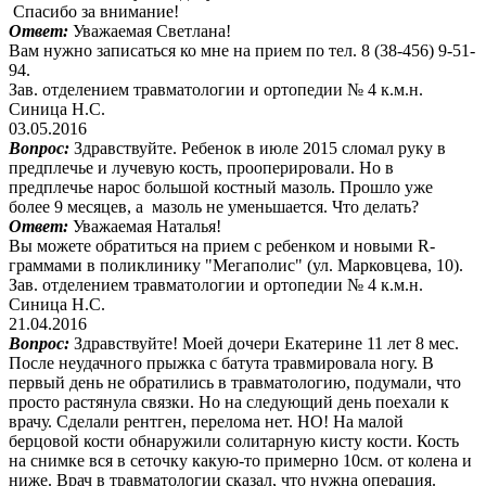
Спасибо за внимание!
Ответ:
Уважаемая Светлана!
Вам нужно записаться ко мне на прием по тел. 8 (38-456) 9-51-
94.
Зав. отделением травматологии и ортопедии № 4 к.м.н.
Синица Н.С.
03.05.2016
Вопрос:
Здравствуйте. Ребенок в июле 2015 сломал руку в
предплечье и лучевую кость, прооперировали. Но в
предплечье нарос большой костный мазоль. Прошло уже
более 9 месяцев, а мазоль не уменьшается. Что делать?
Ответ:
Уважаемая Наталья!
Вы можете обратиться на прием с ребенком и новыми R-
граммами в поликлинику "Мегаполис" (ул. Марковцева, 10).
Зав. отделением травматологии и ортопедии № 4 к.м.н.
Синица Н.С.
21.04.2016
Вопрос:
Здравствуйте! Моей дочери Екатерине 11 лет 8 мес.
После неудачного прыжка с батута травмировала ногу. В
первый день не обратились в травматологию, подумали, что
просто растянула связки. Но на следующий день поехали к
врачу. Сделали рентген, перелома нет. НО! На малой
берцовой кости обнаружили солитарную кисту кости. Кость
на снимке вся в сеточку какую-то примерно 10см. от колена и
ниже. Врач в травматологии сказал, что нужна операция.