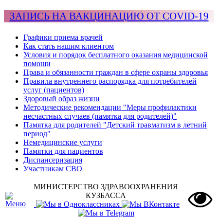
ЗАПИСЬ НА ВАКЦИНАЦИЮ ОТ COVID-19
Графики приема врачей
Как стать нашим клиентом
Условия и порядок бесплатного оказания медицинской
помощи
Права и обязанности граждан в сфере охраны здоровья
Правила внутреннего распорядка для потребителей
услуг (пациентов)
Здоровый образ жизни
Методические рекомендации "Меры профилактики
несчастных случаев (памятка для родителей)"
Памятка для родителей "Детский травматизм в летний
период"
Немедицинские услуги
Памятки для пациентов
Диспансеризация
Участникам СВО
МИНИСТЕРСТВО ЗДРАВООХРАНЕНИЯ
КУЗБАССА