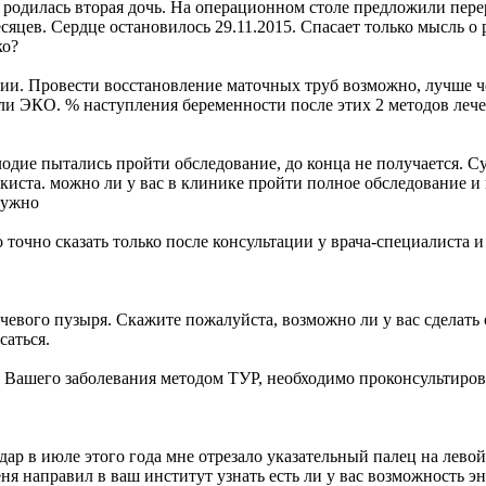
а родилась вторая дочь. На операционном столе предложили перер
есяцев. Сердце остановилось 29.11.2015. Спасает только мысль о
ко?
и. Провести восстановление маточных труб возможно, лучше чер
ли ЭКО. % наступления беременности после этих 2 методов леч
одие пытались пройти обследование, до конца не получается. Су
е киста. можно ли у вас в клинике пройти полное обследование и
 нужно
очно сказать только после консультации у врача-специалиста и с
чевого пузыря. Скажите пожалуйста, возможно ли у вас сделат
саться.
Вашего заболевания методом ТУР, необходимо проконсультироват
одар в июле этого года мне отрезало указательный палец на левой
ня направил в ваш институт узнать есть ли у вас возможность 