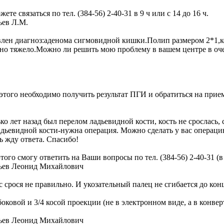
связаться по тел. (384-56) 2-40-31 в 9 ч или с 14 до 16 ч.
ьев Л.М.
влен диагноз:аденома сигмовидной кишки.Полип размером 2*1,кот
ьно тяжело.Можно ли решить мою проблему в вашем центре в оч
о необходимо получить результат ПГИ и обратиться на прием в по
ко лет назад был перелом ладьевидной кости, кость не срослась,
адьевидной кости-нужна операция. Можно сделать у вас операци
ь жду ответа. Спасибо!
о смогу ответить на Ваши вопросы по тел. (384-56) 2-40-31 (в 9
асьев Леонид Михайлович
 срося не правильно. И укозательный палец не сгибается до конц
овой и 3/4 косой проекции (не в электронном виде, а в конверт
асьев Леонид Михайлович