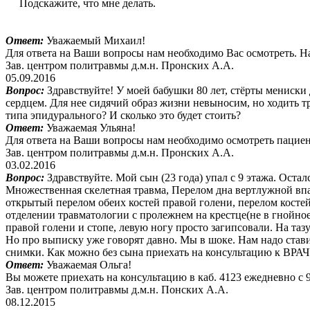
Подскажите, что мне делать.
Ответ:
Уважаемый Михаил!
Для ответа на Ваши вопросы нам необходимо Вас осмотреть. Наш
Зав. центром политравмы д.м.н. Пронских А.А.
05.09.2016
Вопрос:
Здравствуйте! У моей бабушки 80 лет, стёрты мениски
сердцем. Для нее сидячий образ жизни невыносим, но ходить 
типа эпидурального? И сколько это будет стоить?
Ответ:
Уважаемая Ульяна!
Для ответа на Ваши вопросы нам необходимо осмотреть пациент
Зав. центром политравмы д.м.н. Пронских А.А.
03.02.2016
Вопрос:
Здравствуйте. Мой сын (23 года) упал с 9 этажа. Ост
Множественная скелетная травма, Перелом дна вертлужной впа
открытый перелом обеих костей правой голени, перелом косте
отделении травматологии с пролежнем на крестце(не в гнойное)
правой голени и стопе, левую ногу просто загипсовали. На тазу
Но про выписку уже говорят давно. Мы в шоке. Нам надо стави
снимки. Как можно без сына приехать на консультацию к ВРА
Ответ:
Уважаемая Ольга!
Вы можете приехать на консультацию в каб. 4123 ежедневно с 9
Зав. центром политравмы д.м.н. Понских А.А.
08.12.2015