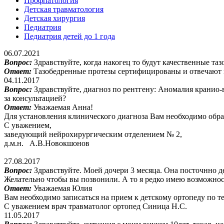
Профпатология
Детская травматология
Детская хирургия
Педиатрия
Педиатрия детей до 1 года
06.07.2021
Вопрос:
Здравствуйте, когда накогец то будут качественные т
Ответ:
Тазобедренные протезы сертифицированы и отвечают в
04.11.2017
Вопрос:
Здравствуйте, диагноз по рентгену: Аномалия кранио
за консультацией?
Ответ:
Уважаемая Анна!
Для установления клинического диагноза Вам необходимо обрат
С уважением,
заведующий нейрохирургическим отделением № 2,
д.м.н. А.В.Новокшонов
27.08.2017
Вопрос:
Здравствуйте. Моей дочери 3 месяца. Она посточнно де
Желательно чтобы вы позвонили. А то я редко имею возможност
Ответ:
Уважаемая Юлия
Вам необходимо записаться на прием к детскому ортопеду по 
С уважением врач травматолог ортопед Синица Н.С.
11.05.2017