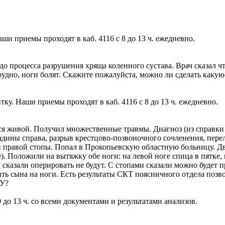
и приемы проходят в каб. 4116 с 8 до 13 ч. ежедневно.
 до процесса разрушения хряща коленного сустава. Врач сказал ч
трудно, ноги болят. Скажите пожалуйста, можно ли сделать как
ку. Наши приемы проходят в каб. 4116 с 8 до 13 ч. ежедневно.
ался живой. Получил множественные травмы. Диагноз (из справки
дины справа, разрыв крестцово-позвоночного сочленения, пере
й правой стопы. Попал в Прокопьевскую областную больницу. Дв
. Положили на вытяжку обе ноги: на левой ноге спица в пятке, н
 сказали оперировать не будут. С стопами сказали можно будет п
ть сына на ноги. Есть результаты СКТ поясничного отдела позво
ЧУ?
 до 13 ч. со всеми документами и результатами анализов.