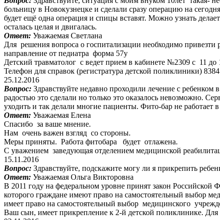
Вопрос:
Здравствуйте, ситуация с моим внуком 10лет такая- н
больницу в Новокузнецке и сделали сразу операцию на сегодня
будет ещё одна операция и спицы вставят. Можно узнать делае
осталась целая и двигалась.
Ответ:
Уважаемая Светлана
Для решения вопроса о госпитализации необходимо привезти р
направление от педиатра форма 57у
Детский травматолог с ведет прием в кабинете №2309 с 11 до 
Телефон для справок (регистратура детской поликлиники) 8384
25.12.2016
Вопрос:
Здравствуйте недавно проходили лечение с ребенком 
радостью это сделали но только это оказалось невозможно. Се
уходить и так делали многие пациенты. Фито-бар не работает 
Ответ:
Уважаемая Елена
Спасибо за ваше мнение.
Нам очень важен взгляд со стороны.
Меры приняты. Работа фитобара будет отлажена.
С уважением заведующая отделением медицинской реабилита
15.11.2016
Вопрос:
Здравствуйте, подскажите могу ли я прикрепить ребен
Ответ:
Уважаемая Ольга Викторовна
В 2011 году на федеральном уровне принят закон Российской Ф
которого граждане имеют право на самостоятельный выбор мед
имеет право на самостоятельный выбор медицинского учрежде
Ваш сын, имеет прикрепление к 2-й детской поликлинике. Дл