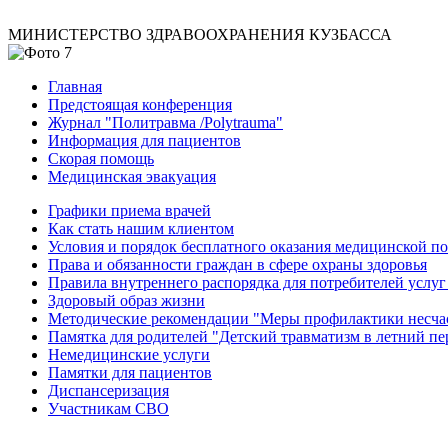
МИНИСТЕРСТВО ЗДРАВООХРАНЕНИЯ КУЗБАССА
Главная
Предстоящая конференция
Журнал "Политравма /Polytrauma"
Информация для пациентов
Скорая помощь
Медицинская эвакуация
Графики приема врачей
Как стать нашим клиентом
Условия и порядок бесплатного оказания медицинской 
Права и обязанности граждан в сфере охраны здоровья
Правила внутреннего распорядка для потребителей услуг
Здоровый образ жизни
Методические рекомендации "Меры профилактики несчаст
Памятка для родителей "Детский травматизм в летний пе
Немедицинские услуги
Памятки для пациентов
Диспансеризация
Участникам СВО