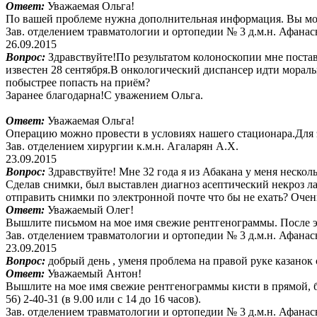
Ответ:
Уважаемая Ольга!
По вашей проблеме нужна дополнительная информация. Вы можете 
Зав. отделением травматологии и ортопедии № 3 д.м.н. Афанас
26.09.2015
Вопрос:
Здравствуйте!По результатом колоноскопии мне поста
известен 28 сентября.В онкологический диспансер идти морал
побыстрее попасть на приём?
Заранее благодарна!С уважением Ольга.
Ответ:
Уважаемая Ольга!
Операцию можно провести в условиях нашего стационара.Для этог
Зав. отделением хирургии к.м.н. Агаларян А.Х.
23.09.2015
Вопрос:
Здравствуйте! Мне 32 года я из Абакана у меня несколь
Сделав снимки, был выставлен диагноз асептический некроз л
отправить снимки по электронной почте что бы не ехать? Очен
Ответ:
Уважаемый Олег!
Вышлите письмом на мое имя свежие рентгенограммы. После этог
Зав. отделением травматологии и ортопедии № 3 д.м.н. Афан
23.09.2015
Вопрос:
добрый день , уменя проблема на правой руке казанок с
Ответ:
Уважаемый Антон!
Вышлите на мое имя свежие рентгенограммы кисти в прямой, бок
56) 2-40-31 (в 9.00 или с 14 до 16 часов).
Зав. отделением травматологии и ортопедии № 3 д.м.н. Афан