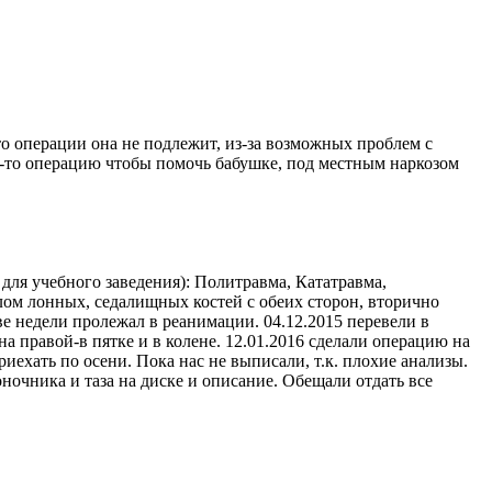
то операции она не подлежит, из-за возможных проблем с
ую-то операцию чтобы помочь бабушке, под местным наркозом
 для учебного заведения): Политравма, Кататравма,
лом лонных, седалищных костей с обеих сторон, вторично
е недели пролежал в реанимации. 04.12.2015 перевели в
а правой-в пятке и в колене. 12.01.2016 сделали операцию на
риехать по осени. Пока нас не выписали, т.к. плохие анализы.
ночника и таза на диске и описание. Обещали отдать все