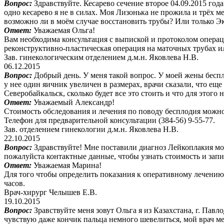
Вопрос:
Здравствуйте. Кесарево сечение второе 04.09.2015 год
одно кесарево я не в силах. Моя Лизонька не прожила и трёх м
возможно ли в моём случае восстановить трубы? Или только Э
Ответ:
Уважаемая Ольга!
Вам необходима консультация с выпиской и протоколом операци
реконструктивно-пластическая операция на маточных трубах и
Зав. гинекологическим отделением д.м.н. Яковлева Н.В.
06.12.2015
Вопрос:
Добрый день. У меня такой вопрос. У моей жены беспл
у нее один яичник увеличен в размерах, врачи сказали, что ещ
Северобайкальск, сколько будет все это стоить и что для этого
Ответ:
Уважаемый Александр!
Стоимость обследования и лечения по поводу бесплодия можно т
Телефон для предварительной консультации (384-56) 9-55-77.
Зав. отделением гинекологии д.м.н. Яковлева Н.В.
22.10.2015
Вопрос:
Здравствуйте! Мне поставили диагноз Лейкоплакия мо
пожалуйста контактные данные, чтобы узнать стоимость и запи
Ответ:
Уважаемая Марина!
Для того чтобы определить показания к оперативному лечению 
часов.
Врач-хирург Челышев Е.В.
19.10.2015
Вопрос:
Зравствуйте меня зовут Ольга я из Казахстана, г. Павл
чувствую даже кончик пальца немного шевелиться, мой врач ме