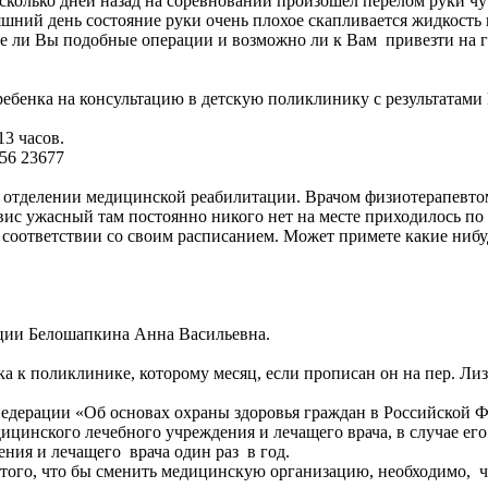
есколько дней назад на соревновании произошёл перелом руки чу
шний день состояние руки очень плохое скапливается жидкость и
те ли Вы подобные операции и возможно ли к Вам привезти на г
ебенка на консультацию в детскую поликлинику с результатами 
13 часов.
56 23677
в отделении медицинской реабилитации. Врачом физиотерапевто
рвис ужасный там постоянно никого нет на месте приходилось по 
в соответствии со своим расписанием. Может примете какие ниб
ции Белошапкина Анна Васильевна.
ка к поликлинике, которому месяц, если прописан он на пер. Ли
едерации «Об основах охраны здоровья граждан в Российской Фе
ицинского лечебного учреждения и лечащего врача, в случае ег
ния и лечащего врача один раз в год.
я того, что бы сменить медицинскую организацию, необходимо,