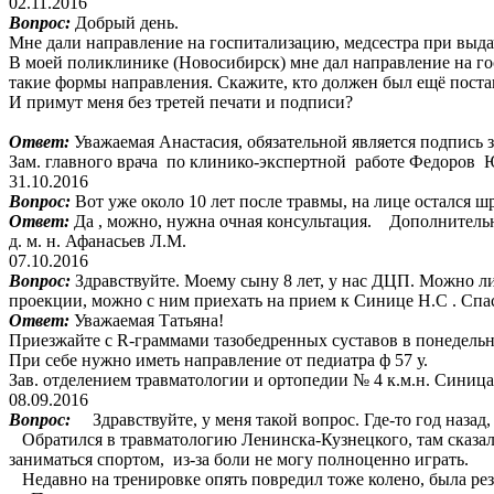
02.11.2016
Вопрос:
Добрый день.
Мне дали направление на госпитализацию, медсестра при выдач
В моей поликлинике (Новосибирск) мне дал направление на гос
такие формы направления. Скажите, кто должен был ещё поста
И примут меня без третей печати и подписи?
Ответ:
Уважаемая Анастасия, обязательной является подпись
Зам. главного врача по клинико-экспертной работе Федоров 
31.10.2016
Вопрос:
Вот уже около 10 лет после травмы, на лице остался 
Ответ:
Да , можно, нужна очная консультация. Дополнитель
д. м. н. Афанасьев Л.М.
07.10.2016
Вопрос:
Здравствуйте. Моему сыну 8 лет, у нас ДЦП. Можно ли 
проекции, можно с ним приехать на прием к Синице Н.С . Спа
Ответ:
Уважаемая Татьяна!
Приезжайте с R-граммами тазобедренных суставов в понедельник,
При себе нужно иметь направление от педиатра ф 57 у.
Зав. отделением травматологии и ортопедии № 4 к.м.н. Синица
08.09.2016
Вопрос:
Здравствуйте, у меня такой вопрос. Где-то год назад, 
Обратился в травматологию Ленинска-Кузнецкого, там сказали м
заниматься спортом, из-за боли не могу полноценно играть.
Недавно на тренировке опять повредил тоже колено, была резк