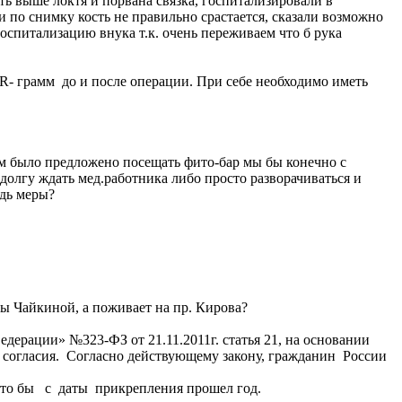
ть выше локтя и порвана связка, госпитализировали в
 по снимку кость не правильно срастается, сказали возможно
оспитализацию внука т.к. очень переживаем что б рука
R- грамм до и после операции. При себе необходимо иметь
м было предложено посещать фито-бар мы бы конечно с
долгу ждать мед.работника либо просто разворачиваться и
удь меры?
зы Чайкиной, а поживает на пр. Кирова?
дерации» №323-ФЗ от 21.11.2011г. статья 21, на основании
о согласия. Согласно действующему закону, гражданин России
 что бы с даты прикрепления прошел год.