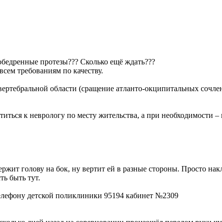
азобедренные протезы??? Сколько ещё ждать???
сем требованиям по качеству.
-вертебральной области (сращение атланто-окципитальных сочле
иться к неврологу по месту жительства, а при необходимости –
ржит голову на бок, ну вертит ей в разные стороны. Просто нак
ь быть тут.
телефону детской поликлиники 95194 кабинет №2309