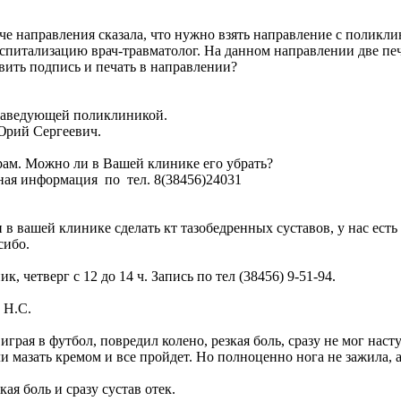
е направления сказала, что нужно взять направление с поликли
питализацию врач-травматолог. На данном направлении две печат
вить подпись и печать в направлении?
 заведующей поликлиникой.
Юрий Сергеевич.
шрам. Можно ли в Вашей клинике его убрать?
ная информация по тел. 8(38456)24031
в вашей клинике сделать кт тазобедренных суставов, у нас есть
сибо.
 четверг с 12 до 14 ч. Запись по тел (38456) 9-51-94.
 Н.С.
играя в футбол, повредил колено, резкая боль, сразу не мог наст
азать кремом и все пройдет. Но полноценно нога не зажила, а п
ая боль и сразу сустав отек.