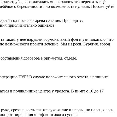
езать трубы, я согласилась мне казалось что пережить ещё
 ребёнке о беременности , но возможность нулевая. Посоветуйте
ез 1 год после кесарева сечения. Проводится
ения приблизительно одинаков.
ть такая: у нее нарушен гормональный фон и узи показало, что
 по возможности пройти лечение. Мы из респ. Бурятия, город
оставления договора в орг.-метод. отделе.
ь операцию ТУР? В случае положительного ответа, напишите
ься в поликлинике центра у уролога. В пн-пт с 10 до 17
 руке, срезана кость так же сухожилие и нервы, но палец я весь
эндопротезирования межфалангового сустава