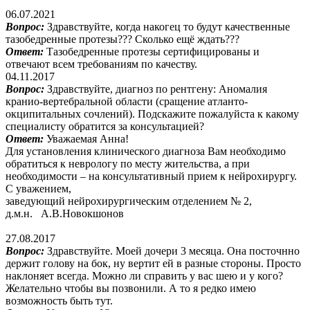
06.07.2021
Вопрос:
Здравствуйте, когда накогец то будут качественные
тазобедренные протезы??? Сколько ещё ждать???
Ответ:
Тазобедренные протезы сертифицированы и
отвечают всем требованиям по качеству.
04.11.2017
Вопрос:
Здравствуйте, диагноз по рентгену: Аномалия
кранио-вертебральной области (сращение атланто-
окципитальных сочлений). Подскажите пожалуйста к какому
специалисту обратится за консультацией?
Ответ:
Уважаемая Анна!
Для установления клинического диагноза Вам необходимо
обратиться к неврологу по месту жительства, а при
необходимости – на консультативный прием к нейрохирургу.
С уважением,
заведующий нейрохирургическим отделением № 2,
д.м.н. А.В.Новокшонов
27.08.2017
Вопрос:
Здравствуйте. Моей дочери 3 месяца. Она посточнно
держит голову на бок, ну вертит ей в разные стороны. Просто
наклоняет всегда. Можно ли справить у вас шею и у кого?
Желательно чтобы вы позвонили. А то я редко имею
возможность быть тут.