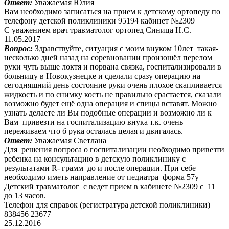
Ответ:
Уважаемая Юлия
Вам необходимо записаться на прием к детскому ортопеду по
телефону детской поликлиники 95194 кабинет №2309
С уважением врач травматолог ортопед Синица Н.С.
11.05.2017
Вопрос:
Здравствуйте, ситуация с моим внуком 10лет такая-
несколько дней назад на соревновании произошёл перелом
руки чуть выше локтя и порвана связка, госпитализировали в
больницу в Новокузнецке и сделали сразу операцию на
сегодняшний день состояние руки очень плохое скапливается
жидкость и по снимку кость не правильно срастается, сказали
возможно будет ещё одна операция и спицы вставят. Можно
узнать делаете ли Вы подобные операции и возможно ли к
Вам привезти на госпитализацию внука т.к. очень
переживаем что б рука осталась целая и двигалась.
Ответ:
Уважаемая Светлана
Для решения вопроса о госпитализации необходимо привезти
ребенка на консультацию в детскую поликлинику с
результатами R- грамм до и после операции. При себе
необходимо иметь направление от педиатра форма 57у
Детский травматолог с ведет прием в кабинете №2309 с 11
до 13 часов.
Телефон для справок (регистратура детской поликлиники)
838456 23677
25.12.2016