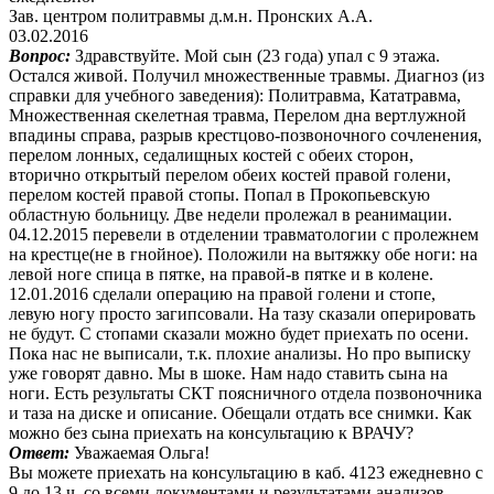
Зав. центром политравмы д.м.н. Пронских А.А.
03.02.2016
Вопрос:
Здравствуйте. Мой сын (23 года) упал с 9 этажа.
Остался живой. Получил множественные травмы. Диагноз (из
справки для учебного заведения): Политравма, Кататравма,
Множественная скелетная травма, Перелом дна вертлужной
впадины справа, разрыв крестцово-позвоночного сочленения,
перелом лонных, седалищных костей с обеих сторон,
вторично открытый перелом обеих костей правой голени,
перелом костей правой стопы. Попал в Прокопьевскую
областную больницу. Две недели пролежал в реанимации.
04.12.2015 перевели в отделении травматологии с пролежнем
на крестце(не в гнойное). Положили на вытяжку обе ноги: на
левой ноге спица в пятке, на правой-в пятке и в колене.
12.01.2016 сделали операцию на правой голени и стопе,
левую ногу просто загипсовали. На тазу сказали оперировать
не будут. С стопами сказали можно будет приехать по осени.
Пока нас не выписали, т.к. плохие анализы. Но про выписку
уже говорят давно. Мы в шоке. Нам надо ставить сына на
ноги. Есть результаты СКТ поясничного отдела позвоночника
и таза на диске и описание. Обещали отдать все снимки. Как
можно без сына приехать на консультацию к ВРАЧУ?
Ответ:
Уважаемая Ольга!
Вы можете приехать на консультацию в каб. 4123 ежедневно с
9 до 13 ч. со всеми документами и результатами анализов.