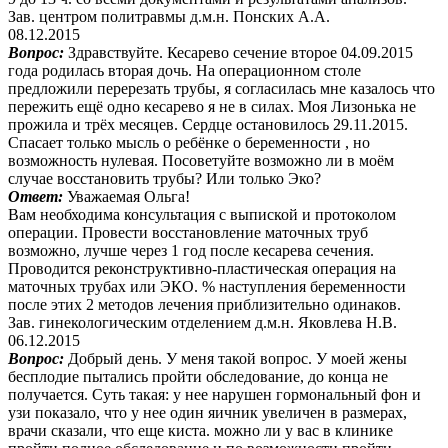
Зав. центром политравмы д.м.н. Понских А.А.
08.12.2015
Вопрос:
Здравствуйте. Кесарево сечение второе 04.09.2015
года родилась вторая дочь. На операционном столе
предложили перерезать трубы, я согласилась мне казалось что
пережить ещё одно кесарево я не в силах. Моя Лизонька не
прожила и трёх месяцев. Сердце остановилось 29.11.2015.
Спасает только мысль о ребёнке о беременности , но
возможность нулевая. Посоветуйте возможно ли в моём
случае восстановить трубы? Или только Эко?
Ответ:
Уважаемая Ольга!
Вам необходима консультация с выпиской и протоколом
операции. Провести восстановление маточных труб
возможно, лучше через 1 год после кесарева сечения.
Проводится реконструктивно-пластическая операция на
маточных трубах или ЭКО. % наступления беременности
после этих 2 методов лечения приблизительно одинаков.
Зав. гинекологическим отделением д.м.н. Яковлева Н.В.
06.12.2015
Вопрос:
Добрый день. У меня такой вопрос. У моей жены
бесплодие пытались пройти обследование, до конца не
получается. Суть такая: у нее нарушен гормональный фон и
узи показало, что у нее один яичник увеличен в размерах,
врачи сказали, что еще киста. можно ли у вас в клинике