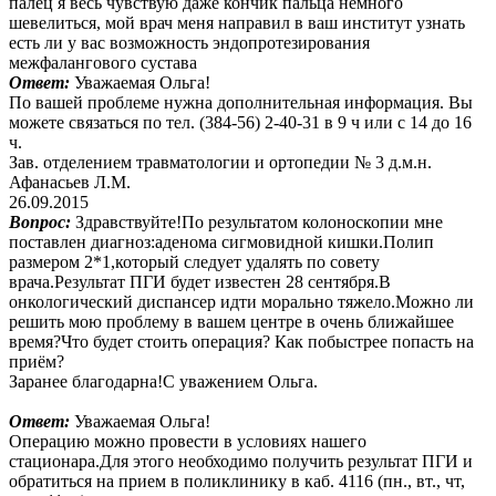
палец я весь чувствую даже кончик пальца немного
шевелиться, мой врач меня направил в ваш институт узнать
есть ли у вас возможность эндопротезирования
межфалангового сустава
Ответ:
Уважаемая Ольга!
По вашей проблеме нужна дополнительная информация. Вы
можете связаться по тел. (384-56) 2-40-31 в 9 ч или с 14 до 16
ч.
Зав. отделением травматологии и ортопедии № 3 д.м.н.
Афанасьев Л.М.
26.09.2015
Вопрос:
Здравствуйте!По результатом колоноскопии мне
поставлен диагноз:аденома сигмовидной кишки.Полип
размером 2*1,который следует удалять по совету
врача.Результат ПГИ будет известен 28 сентября.В
онкологический диспансер идти морально тяжело.Можно ли
решить мою проблему в вашем центре в очень ближайшее
время?Что будет стоить операция? Как побыстрее попасть на
приём?
Заранее благодарна!С уважением Ольга.
Ответ:
Уважаемая Ольга!
Операцию можно провести в условиях нашего
стационара.Для этого необходимо получить результат ПГИ и
обратиться на прием в поликлинику в каб. 4116 (пн., вт., чт,