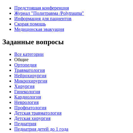
Предстоящая конференция
Журнал "Политравма /Polytrauma"
Информация для пациентов
Скорая помощь
Медицинская эвакуация
Заданные вопросы
Все категории
Общие
Ортопедия
Травматология
Нейрохирургия
Микрохирургия
Хирургия
Гинекология
Кардиология
Неврология
Профпатология
Детская травматология
Детская хирургия
Педиатрия
Педиатрия детей до 1 года