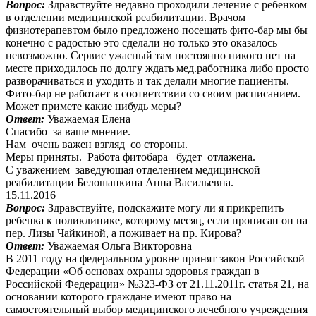
Вопрос:
Здравствуйте недавно проходили лечение с ребенком
в отделении медицинской реабилитации. Врачом
физиотерапевтом было предложено посещать фито-бар мы бы
конечно с радостью это сделали но только это оказалось
невозможно. Сервис ужасный там постоянно никого нет на
месте приходилось по долгу ждать мед.работника либо просто
разворачиваться и уходить и так делали многие пациенты.
Фито-бар не работает в соответствии со своим расписанием.
Может примете какие нибудь меры?
Ответ:
Уважаемая Елена
Спасибо за ваше мнение.
Нам очень важен взгляд со стороны.
Меры приняты. Работа фитобара будет отлажена.
С уважением заведующая отделением медицинской
реабилитации Белошапкина Анна Васильевна.
15.11.2016
Вопрос:
Здравствуйте, подскажите могу ли я прикрепить
ребенка к поликлинике, которому месяц, если прописан он на
пер. Лизы Чайкиной, а поживает на пр. Кирова?
Ответ:
Уважаемая Ольга Викторовна
В 2011 году на федеральном уровне принят закон Российской
Федерации «Об основах охраны здоровья граждан в
Российской Федерации» №323-ФЗ от 21.11.2011г. статья 21, на
основании которого граждане имеют право на
самостоятельный выбор медицинского лечебного учреждения