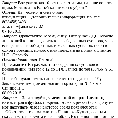
Вопрос:
Вот уже около 10 лет после травмы, на лице остался
шрам. Можно ли в Вашей клинике его убрать?
Ответ:
Да , можно, нужна очная
консультация. Дополнительная информация по тел.
8(38456)24031
д. м. н. Афанасьев Л.М.
07.10.2016
Вопрос:
Здравствуйте. Моему сыну 8 лет, у нас ДЦП. Можно
ли в вашей клинике сделать кт тазобедренных суставов, у нас
есть рентген тазобедренных и коленных суставов, но он в
одной проекции, можно с ним приехать на прием к Синице
Н.С . Спасибо.
Ответ:
Уважаемая Татьяна!
Приезжайте с R-граммами тазобедренных суставов в
понедельник, четверг с 12 до 14 ч. Запись по тел (38456) 9-51-
94.
При себе нужно иметь направление от педиатра ф 57 у.
Зав. отделением травматологии и ортопедии № 4 к.м.н.
Синица Н.С.
08.09.2016
Вопрос:
Здравствуйте, у меня такой вопрос. Где-то год
назад, играя в футбол, повредил колено, резкая боль, сразу не
мог наступать, через некоторое время появился отек.
Обратился в травматологию Ленинска-Кузнецкого, там
сказали мазать кремом и все пройдет. Но полноценно нога не