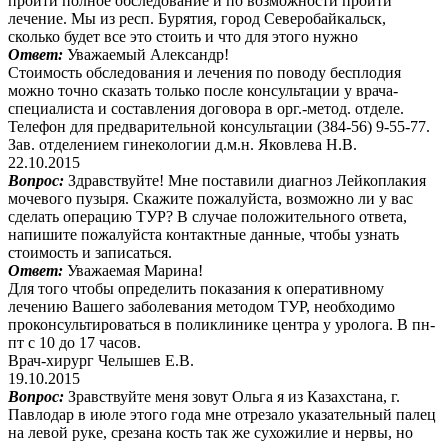
пройти полное обследование и по возможности пройти
лечение. Мы из респ. Бурятия, город Северобайкальск,
сколько будет все это стоить и что для этого нужно
Ответ:
Уважаемый Александр!
Стоимость обследования и лечения по поводу бесплодия
можно точно сказать только после консультации у врача-
специалиста и составления договора в орг.-метод. отделе.
Телефон для предварительной консультации (384-56) 9-55-77.
Зав. отделением гинекологии д.м.н. Яковлева Н.В.
22.10.2015
Вопрос:
Здравствуйте! Мне поставили диагноз Лейкоплакия
мочевого пузыря. Скажите пожалуйста, возможно ли у вас
сделать операцию ТУР? В случае положительного ответа,
напишите пожалуйста контактные данные, чтобы узнать
стоимость и записаться.
Ответ:
Уважаемая Марина!
Для того чтобы определить показания к оперативному
лечению Вашего заболевания методом ТУР, необходимо
проконсультироваться в поликлинике центра у уролога. В пн-
пт с 10 до 17 часов.
Врач-хирург Челышев Е.В.
19.10.2015
Вопрос:
Зравствуйте меня зовут Ольга я из Казахстана, г.
Павлодар в июле этого года мне отрезало указательный палец
на левой руке, срезана кость так же сухожилие и нервы, но