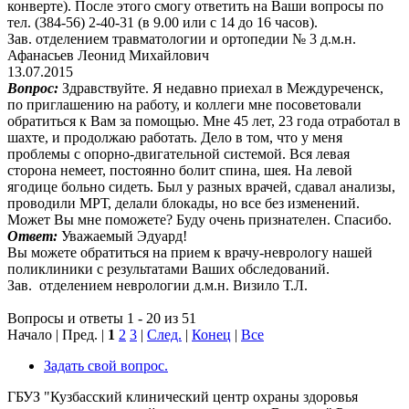
конверте). После этого смогу ответить на Ваши вопросы по
тел. (384-56) 2-40-31 (в 9.00 или с 14 до 16 часов).
Зав. отделением травматологии и ортопедии № 3 д.м.н.
Афанасьев Леонид Михайлович
13.07.2015
Вопрос:
Здравствуйте. Я недавно приехал в Междуреченск,
по приглашению на работу, и коллеги мне посоветовали
обратиться к Вам за помощью. Мне 45 лет, 23 года отработал в
шахте, и продолжаю работать. Дело в том, что у меня
проблемы с опорно-двигательной системой. Вся левая
сторона немеет, постоянно болит спина, шея. На левой
ягодице больно сидеть. Был у разных врачей, сдавал анализы,
проводили МРТ, делали блокады, но все без изменений.
Может Вы мне поможете? Буду очень признателен. Спасибо.
Ответ:
Уважаемый Эдуард!
Вы можете обратиться на прием к врачу-неврологу нашей
поликлиники с результатами Ваших обследований.
Зав. отделением неврологии д.м.н. Визило Т.Л.
Вопросы и ответы 1 - 20 из 51
Начало | Пред. |
1
2
3
|
След.
|
Конец
|
Все
Задать свой вопрос.
ГБУЗ "Кузбасский клинический центр охраны здоровья