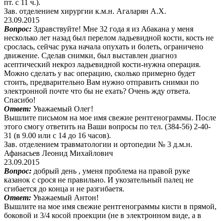
пт. с 11 ч.).
Зав. отделением хирургии к.м.н. Агаларян А.Х.
23.09.2015
Вопрос:
Здравствуйте! Мне 32 года я из Абакана у меня
несколько лет назад был перелом ладьевидной кости, кость не
срослась, сейчас рука начала опухать и болеть, ограничено
движение. Сделав снимки, был выставлен диагноз
асептический некроз ладьевидной кости-нужна операция.
Можно сделать у вас операцию, сколько примерно будет
стоить, предварительно Вам нужно отправить снимки по
электронной почте что бы не ехать? Очень жду ответа.
Спасибо!
Ответ:
Уважаемый Олег!
Вышлите письмом на мое имя свежие рентгенограммы. После
этого смогу ответить на Ваши вопросы по тел. (384-56) 2-40-
31 (в 9.00 или с 14 до 16 часов).
Зав. отделением травматологии и ортопедии № 3 д.м.н.
Афанасьев Леонид Михайлович
23.09.2015
Вопрос:
добрый день , уменя проблема на правой руке
казанок с срося не правильно. И укозательный палец не
сгибается до конца и не разгибаетя.
Ответ:
Уважаемый Антон!
Вышлите на мое имя свежие рентгенограммы кисти в прямой,
боковой и 3/4 косой проекции (не в электронном виде, а в