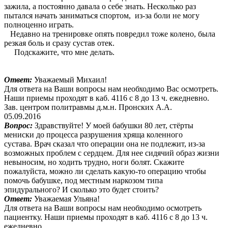
зажила, а постоянно давала о себе знать. Несколько раз
пытался начать заниматься спортом, из-за боли не могу
полноценно играть.
Недавно на тренировке опять повредил тоже колено, была
резкая боль и сразу сустав отек.
Подскажите, что мне делать.
Ответ:
Уважаемый Михаил!
Для ответа на Ваши вопросы нам необходимо Вас осмотреть.
Наши приемы проходят в каб. 4116 с 8 до 13 ч. ежедневно.
Зав. центром политравмы д.м.н. Пронских А.А.
05.09.2016
Вопрос:
Здравствуйте! У моей бабушки 80 лет, стёрты
мениски до процесса разрушения хряща коленного
сустава. Врач сказал что операции она не подлежит, из-за
возможных проблем с сердцем. Для нее сидячий образ жизни
невыносим, но ходить трудно, ноги болят. Скажите
пожалуйста, можно ли сделать какую-то операцию чтобы
помочь бабушке, под местным наркозом типа
эпидурального? И сколько это будет стоить?
Ответ:
Уважаемая Ульяна!
Для ответа на Ваши вопросы нам необходимо осмотреть
пациентку. Наши приемы проходят в каб. 4116 с 8 до 13 ч.
ежедневно.