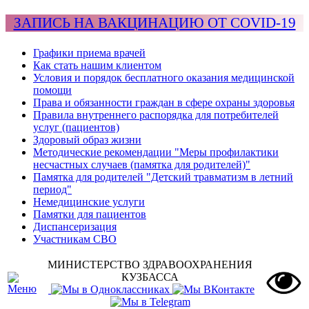
ЗАПИСЬ НА ВАКЦИНАЦИЮ ОТ COVID-19
Графики приема врачей
Как стать нашим клиентом
Условия и порядок бесплатного оказания медицинской
помощи
Права и обязанности граждан в сфере охраны здоровья
Правила внутреннего распорядка для потребителей
услуг (пациентов)
Здоровый образ жизни
Методические рекомендации "Меры профилактики
несчастных случаев (памятка для родителей)"
Памятка для родителей "Детский травматизм в летний
период"
Немедицинские услуги
Памятки для пациентов
Диспансеризация
Участникам СВО
МИНИСТЕРСТВО ЗДРАВООХРАНЕНИЯ
КУЗБАССА