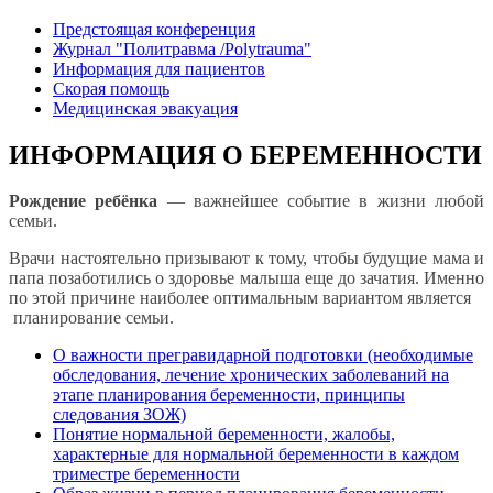
Предстоящая конференция
Журнал "Политравма /Polytrauma"
Информация для пациентов
Скорая помощь
Медицинская эвакуация
ИНФОРМАЦИЯ О БЕРЕМЕННОСТИ
Рождение ребёнка
— важнейшее событие в жизни любой
семьи.
Врачи настоятельно призывают к тому, чтобы будущие мама и
папа позаботились о здоровье малыша еще до зачатия. Именно
по этой причине наиболее оптимальным вариантом является
планирование семьи.
О важности прегравидарной подготовки (необходимые
обследования, лечение хронических заболеваний на
этапе планирования беременности, принципы
следования ЗОЖ)
Понятие нормальной беременности, жалобы,
характерные для нормальной беременности в каждом
триместре беременности