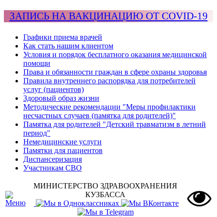
ЗАПИСЬ НА ВАКЦИНАЦИЮ ОТ COVID-19
Графики приема врачей
Как стать нашим клиентом
Условия и порядок бесплатного оказания медицинской
помощи
Права и обязанности граждан в сфере охраны здоровья
Правила внутреннего распорядка для потребителей
услуг (пациентов)
Здоровый образ жизни
Методические рекомендации "Меры профилактики
несчастных случаев (памятка для родителей)"
Памятка для родителей "Детский травматизм в летний
период"
Немедицинские услуги
Памятки для пациентов
Диспансеризация
Участникам СВО
МИНИСТЕРСТВО ЗДРАВООХРАНЕНИЯ
КУЗБАССА