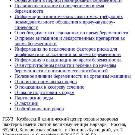
Образ жизни в период планирования беременности
Правильное питание и поведение во время
беременности
Информация о клинических симптомах, требующих
незамедлительного обращения к врачу-акушеру-
гинекологу
О необходимых исследованиях во время беременности
О приеме витаминов и лекарственных препаратов во
время беременности
Информация по исключению факторов риска для
профилактики осложнений во время беременности
Информация о вакцинации во время беременности
О внутриутробном развитии ребенка по неделям
беременности с описанием его способностей
Полезное влияние беременности на организм женщины
О понятии нормальных родов
О показаниях к кесареву сечению
О школе подготовки к родам
Партнерские роды
О лактации
О обезболивании родов
ГБУЗ "Кузбасский клинический центр охраны здоровья
шахтеров имени святой великомученицы Варвары"
Россия,
652509, Кемеровская область, г. Ленинск-Кузнецкий, ул. 7