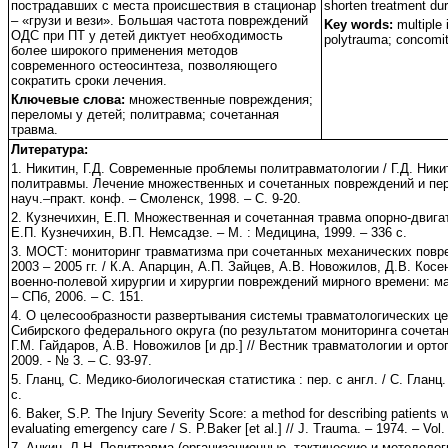
пострадавших с места происшествия в стационар
shorten treatment dur
– «грузи и вези». Большая частота повреждений
Key words:
multiple i
ОДС при ПТ у детей диктует необходимость
polytrauma; concomita
более широкого применения методов
современного остеосинтеза, позволяющего
сократить сроки лечения.
Ключевые слова:
множественные повреждения;
переломы у детей; политравма; сочетанная
травма.
Литература:
1. Никитин, Г.Д. Современные проблемы политравматологии / Г.Д. Ники
политравмы. Лечение множественных и сочетанных повреждений и пер
науч.–практ. конф. – Смоленск, 1998. – С. 9-20.
2. Кузнечихин, Е.П. Множественная и сочетанная травма опорно-двига
Е.П. Кузнечихин, В.П. Немсадзе. – М. : Медицина, 1999. – 336 с.
3. МОСТ: мониторинг травматизма при сочетанных механических повр
2003 – 2005 гг. / К.А. Апарцин, А.П. Зайцев, А.В. Новожилов, Д.В. Косе
военно-полевой хирургии и хирургии повреждений мирного времени: 
– СПб, 2006. – С. 151.
4. О целесообразности развертывания системы травматологических це
Сибирского федерального округа (по результатом мониторинга сочетан
Г.М. Гайдаров, А.В. Новожилов [и др.] // Вестник травматологии и орто
2009. - № 3. – С. 93-97.
5. Гланц, С. Медико-биологическая статистика : пер. с англ. / С. Гланц.
с.
6. Baker, S.P. The Injury Severity Score: a method for describing patients wi
evaluating emergency care / S. P.Baker [et al.] // J. Trauma. – 1974. – Vol.
7. Анкин, Л.Н. Политравма (организационные, тактические и методолог