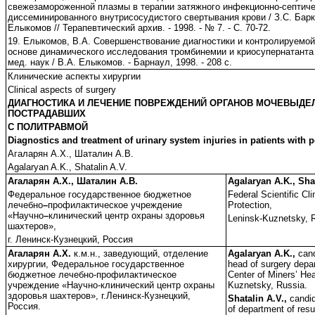
свежезамороженной плазмы в терапии затяжного инфекционно-септич
диссеминированного внутрисосудистого свертывания крови / З.С. Барка
Елыкомов // Терапевтический архив. - 1998. - № 7. - С. 70-72.
19. Елыкомов, В.А. Совершенствование диагностики и контролируемо
основе динамического исследования тромбинемии и криосупернатанта 
мед. наук / В.А. Елыкомов. - Барнаул, 1998. - 208 с.
Клинические аспекты хирургии
Clinical aspects of surgery
ДИАГНОСТИКА И ЛЕЧЕНИЕ ПОВРЕЖДЕНИЙ ОРГАНОВ МОЧЕВЫДЕ
ПОСТРАДАВШИХ
С ПОЛИТРАВМОЙ
Diagnostics and treatment of urinary system injuries in patients with 
Агаларян А.Х., Шаталин А.В.
Agalaryan A.K., Shatalin A.V.
Агаларян А.Х., Шаталин А.В.
Agalaryan A.K., Sha
Федеральное государственное бюджетное
Federal Scientific Cli
лечебно
–
профилактическое учреждение
Protection,
«Научно
–
клинический центр охраны здоровья
Leninsk-Kuznetsky, 
шахтеров»,
г. Ленинск-Кузнецкий, Россия
Агаларян А.Х.
к.м.н., заведующий, отделение
Agalaryan A.K.,
cand
хирургии, Федеральное государственное
head of surgery depar
бюджетное лечебно-профилактическое
Center of Miners’ Hea
учреждение «Научно-клинический центр охраны
Kuznetsky, Russia.
здоровья шахтеров», г.Ленинск-Кузнецкий,
Shatalin A.V.,
candi
Россия.
of department of resu