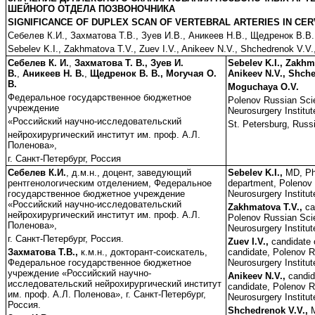
ШЕЙНОГО ОТДЕЛА ПОЗВОНОЧНИКА
SIGNIFICANCE OF DUPLEX SCAN OF VERTEBRAL ARTERIES IN CER
Себелев К.И., Захматова Т.В., Зуев И.В., Аникеев Н.В., Щедренок В.В.
Sebelev K.I., Zakhmatova T.V., Zuev I.V., Anikeev N.V., Shchedrenok V.V
Себелев К. И.
,
Захматова Т. В., Зуев И.
Sebelev K.I., Zakhma
В.
,
Аникеев Н. В.
,
Щедренок В. В., Могучая О.
Anikeev N.V., Shche
В.
Moguchaya O.V.
Федеральное государственное бюджетное
Polenov Russian Scie
учреждение
Neurosurgery Institut
«Российский научно-исследовательский
St. Petersburg, Russ
нейрохирургический институт им. проф. А.Л.
Поленова»,
г. Санкт-Петербург, Россия
Себелев К.И.
, д.м.н., доцент, заведующий
Sebelev K.I.,
MD, Ph
рентгенологическим отделением, Федеральное
department, Polenov 
государственное бюджетное учреждение
Neurosurgery Institut
«Российский научно-исследовательский
Zakhmatova T.V.,
ca
нейрохирургический институт им. проф. А.Л.
Polenov Russian Scie
Поленова»,
Neurosurgery Institut
г. Санкт-Петербург, Россия.
Zuev I.V.,
candidate 
Захматова Т.В.,
к.м.н., докторант-соискатель,
candidate, Polenov R
Федеральное государственное бюджетное
Neurosurgery Institut
учреждение «Российский научно-
Anikeev N.V.,
candid
исследовательский нейрохирургический институт
candidate, Polenov R
им. проф. А.Л. Поленова», г. Санкт-Петербург,
Neurosurgery Institut
Россия.
Shchedrenok V.V.,
M