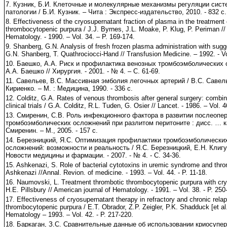
7. Кузник, Б.И. Клеточные и молекулярные механизмы регуляции сист
патологии / Б.И. Кузник. – Чита : Экспресс-издательство, 2010. - 832 с.
8. Effectiveness of the cryosupernatant fraction of plasma in the treatment 
thrombocytopenic purpura / J.J. Byrnes, J.L. Moake, P. Klug, P. Periman //
Hematology. - 1990. – Vol. 34. – P. 169-174.
9. Shanberg, G.N. Analysis of fresh frozen plasma administration with sugg
G.N. Shanberg, T. Quathrociocci-Hand // Transfusion Medicine. – 1992. - Vol
10. Баешко, А.А. Риск и профилактика венозных тромбоэмболических 
А.А. Баешко // Хирургия. - 2001. - № 4. – С. 61-69.
11. Савельев, В.С. Массивная эмболия легочных артерий / В.С. Савель
Кириенко. – М. : Медицина, 1990. - 336 с.
12. Colditz, G.A. Rates of venous thrombosis after general surgery: combi
clinical trials / G.A. Colditz, R.L. Tuden, G. Osier // Lancet. - 1986. – Vol. 
13. Смиренин, С.В. Роль инфекционного фактора в развитии послеопе
тромбоэмболических осложнений при разлитом перитоните : дисс. … ка
Смиренин. – М., 2005. - 157 с.
14. Березницкий, Я.С. Оптимизация профилактики тромбоэмболически
осложнений: возможности и реальность / Я.С. Березницкий, Е.Н. Клигу
Новости медицины и фармации. - 2007. - № 4. - С. 34-36.
15. Ashkenazi, S. Role of bacterial cytotoxins in uremic syndrome and thr
Ashkenazi //Annal. Revion. of medicine. - 1993. – Vol. 44. - P. 11-18.
16. Naumovski, L. Treatment thrombotic thrombocytopenic purpura with cr
H.E. Pillsbury // American journal of Hematology. - 1991. – Vol. 38. - P. 250
17. Effectiveness of cryosupernatant therapy in refractory and chronic rela
thrombocytopenic purpura / E.T. Obrador, Z.P. Zeigler, P.K. Shadduck [et al.
Hematology – 1993. – Vol. 42. - P. 217-220.
18. Баркаган, З.С. Сравнительные данные об использовании криосупер