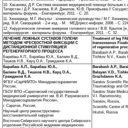
10. Хасанова, Д.Р. Система оказания медицинской помощи больным с 
Татарстан / Д.Р. Хасанова, В.И. Данилов, Ю.В. Прокофьева // Сосудис
материалы форума. - Екатеринбург, 2011. - С. 20.
11. Хеннерици, М.Г. Инсульт : клиническое руководство / М.Г. Хеннериц
ред. В.И. Скворцовой. - 2-е изд. - М. : МЕДпресс-информ, 2008. - С. 22
12. Хирургическое лечение аневризм головного мозга / В.В. Крылов [и 
нейрохирургия : материалы форума. - Екатеринбург, 2011. - С. 32.
ЛЕЧЕНИЕ ЛОЖНЫХ СУСТАВОВ ГОЛЕНИ
Treatment of leg F
МЕТОДОМ ЧРЕСКОСТНОЙ ФИКСАЦИИ С
transosseous Fixati
ДИСТАНЦИОННОЙ СТИМУЛЯЦИЕЙ
of regenerative pro
РЕГЕНЕРАТОРНОГО ПРОЦЕССА
Barabash A.P., Barab
Барабаш А.П., Барабаш Ю.А., Балаян В.Д.,
Tishkov N.V., Kauts
Тишков Н.В., Кауц О.А., Гражданов К.А.
Барабаш А.П., Барабаш Ю.А.,
Barabash A.P., Bara
Балаян В.Д., Тишков Н.В., Кауц О.А.,
Balayan V.D., Tishk
Гражданов К.А.
Grazhdanov K.A.
ФГБУ «СарНИИТО» Минздравсоцразвития
Saratov Scientific Re
России,
Traumatology and Or
ГБОУ ВПО «Саратовский государственный
Saratov State Medica
медицинский университет им. В.И. Разумовского
V.I. Razumovsky,
Минздравсоцразвития России»,
Saratov, Russia,
г. Саратов, Россия,
Scientific Centre of 
Научный центр реконструктивно-
Irkutsk, Russia
восстановительной хирургии
Восточно-Сибирского научного центра Сибирского
отделения Российской академии медицинских