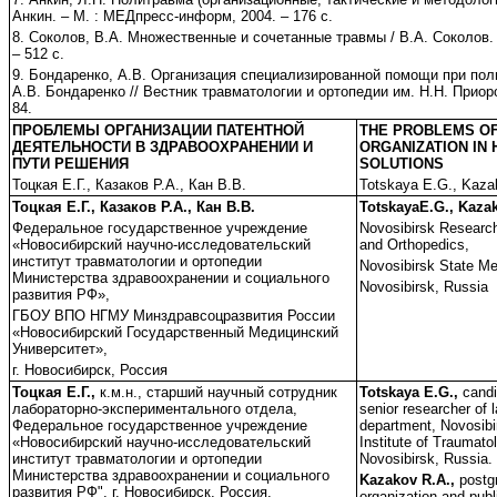
Анкин. – М. : МЕДпресс-информ, 2004. – 176 с.
8. Соколов, В.А. Множественные и сочетанные травмы / В.А. Соколов.
– 512 с.
9. Бондаренко, А.В. Организация специализированной помощи при пол
А.В. Бондаренко // Вестник травматологии и ортопедии им. Н.Н. Приоров
84.
ПРОБЛЕМЫ ОРГАНИЗАЦИИ ПАТЕНТНОЙ
THE PROBLEMS OF
ДЕЯТЕЛЬНОСТИ В ЗДРАВООХРАНЕНИИ И
ORGANIZATION IN
ПУТИ РЕШЕНИЯ
SOLUTIONS
Тоцкая Е.Г., Казаков Р.А., Кан В.В.
Totskaya E.G., Kaza
Тоцкая Е.Г., Казаков Р.А., Кан В.В.
TotskayaE.G., Kaza
Федеральное государственное учреждение
Novosibirsk Research
«Новосибирский научно-исследовательский
and Orthopedics,
институт травматологии и ортопедии
Novosibirsk State Med
Министерства здравоохранении и социального
Novosibirsk, Russia
развития РФ»,
ГБОУ ВПО НГМУ Минздравсоцразвития России
«Новосибирский Государственный Медицинский
Университет»,
г. Новосибирск, Россия
Тоцкая Е.Г.,
к.м.н., старший научный сотрудник
Totskaya E.G.,
candi
лабораторно-экспериментального отдела,
senior researcher of 
Федеральное государственное учреждение
department, Novosibi
«Новосибирский научно-исследовательский
Institute of Traumato
институт травматологии и ортопедии
Novosibirsk, Russia.
Министерства здравоохранении и социального
Kazakov R.A.,
postg
развития РФ", г. Новосибирск, Россия.
organization and publ