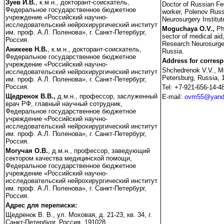
Зуев И.В.
, к.м.н., докторант-соискатель,
Doctor of Russian Fed
Федеральное государственное бюджетное
worker, Polenov Russ
учреждение «Российский научно-
Neurosurgery Institut
исследовательский нейрохирургический институт
Moguchaya O.V.,
Ph
им. проф. А.Л. Поленова», г. Санкт-Петербург,
sector of medical aid
Россия.
Research Neurosurgery
Аникеев Н.В.
, к.м.н., докторант-соискатель,
Russia.
Федеральное государственное бюджетное
Address for corres
учреждение «Российский научно-
Shchedrenok V.V., Mo
исследовательский нейрохирургический институт
Petersburg, Russia, 
им. проф. А.Л. Поленова», г. Санкт-Петербург,
Россия.
Tel: +7-921-656-14-4
Щедренок В.В.,
д.м.н., профессор, заслуженный
E-mail:
ovm55@yand
врач РФ, главный научный сотрудник,
Федеральное государственное бюджетное
учреждение «Российский научно-
исследовательский нейрохирургический институт
им. проф. А.Л. Поленова», г. Санкт-Петербург,
Россия.
Могучая О.В.
, д.м.н., профессор, заведующий
сектором качества медицинской помощи,
Федеральное государственное бюджетное
учреждение «Российский научно-
исследовательский нейрохирургический институт
им. проф. А.Л. Поленова», г. Санкт-Петербург,
Россия.
Адрес для переписки:
Щедренок В. В., ул. Моховая, д. 21-23, кв. 34, г.
Санкт-Петербург, Россия, 191028