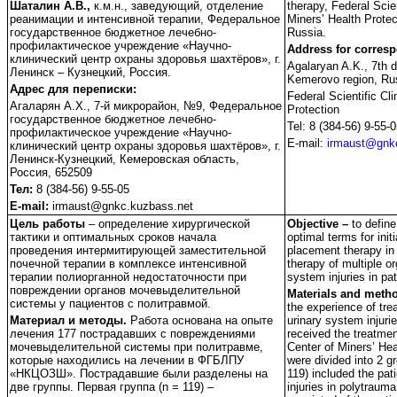
Шаталин А.В.,
к.м.н., заведующий, отделение
therapy, Federal Scien
реанимации и интенсивной терапии, Федеральное
Miners’ Health Prote
государственное бюджетное лечебно-
Russia.
профилактическое учреждение «Научно-
Address for corres
клинический центр охраны здоровья шахтёров», г.
Agalaryan A.K., 7th d
Ленинск – Кузнецкий, Россия.
Kemerovo region, Ru
Адрес для переписки:
Federal Scientific Cli
Агаларян А.Х., 7-й микрорайон, №9, Федеральное
Protection
государственное бюджетное лечебно-
Tel: 8 (384-56) 9-55-
профилактическое учреждение «Научно-
E-mail:
irmaust@gnk
клинический центр охраны здоровья шахтёров», г.
Ленинск-Кузнецкий, Кемеровская область,
Россия, 652509
Тел:
8 (384-56) 9-55-05
E-mail:
irmaust@gnkc.kuzbass.net
Цель работы
– определение хирургической
Objective –
to define
тактики и оптимальных сроков начала
optimal terms for initi
проведения интермитирующей заместительной
placement therapy in
почечной терапии в комплексе интенсивной
therapy of multiple o
терапии полиорганной недостаточности при
system injuries in pa
повреждении органов мочевыделительной
Materials and meth
системы у пациентов с политравмой.
the experience of tre
Материал и методы.
Работа основана на опыте
urinary system injuri
лечения 177 пострадавших с повреждениями
received the treatment
мочевыделительной системы при политравме,
Center of Miners’ Hea
которые находились на лечении в ФГБЛПУ
were divided into 2 gr
«НКЦОЗШ». Пострадавшие были разделены на
119) included the pat
две группы. Первая группа (n = 119) –
injuries in polytraum