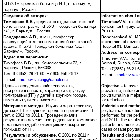
КГБУЗ «Городская больница №1, г. Барнаул»,
Барнаул, Россия
Сведения об авторах:
Information about a
Тимофеев В.В.,
ординатор отделения тяжелой
TimofeevV.V.,
reside
сочетанной травмы КГБУЗ «Городская больница
concomitant injury, C
№1, г. Барнаул», Россия.
Russia.
Бондаренко А.В.,
д.м.н., профессор,
BondarenkoA.V.,
MD,
заведующий отделением тяжелой сочетанной
department of severe 
травмы КГБУЗ «Городская больница №1, г.
Hospital #1, Barnaul,
Барнаул», Россия.
Address for corres
Адрес для переписки:
Timofeev V.V., Koms
Тимофеев В.В., пр. Комсомольский 73, г.
Barnaul, Russia, 656
Барнаул, Россия, 656038
Tel: +7(3852) 26-21-
Тел: 8 (3852) 26-21-60, +7-905-958-26-12
E-mail:
timofeev-vale
E-mail:
timofeev-valerijj@rambler.ru
Цель –
определить заболеваемость,
Objective –
to asses
распространенность, характер и структуру
prevalence, nature an
политравмы (ПТ) у детей в крупном городе,
polytrauma in a major
наметить пути ее снижения.
for reduction.
Материал и методы.
Изучали характеристику
Materials and meth
детской ПТ в крупном городе на протяжении 11
polytrauma characteri
лет, с 2001 по 2011 г. Проведен анализ
performed for the pe
результатов лечения пострадавших в комплексе
and 2011. The results
с данными судебно-медицинских вскрытий
patients and medicol
погибших от ПТ.
cases of fatal polyt
Результаты и обсуждение.
С 2001 по 2011 г.
Results and discuss
было доставлено и госпитализировано 617 детей
polytrauma were brou