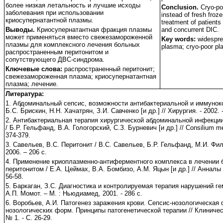
более низкая летальность и лучшие исходы
Conclusion.
Cryo-po
заболевания при использовании
instead of fresh froz
криосупернатантной плазмы.
treatment of patients 
Выводы.
Криосупернатантная фракция плазмы
and concurrent DIC.
может применяться вместо свежезамороженной
Key words:
widesprea
плазмы для комплексного лечения больных
plasma; cryo-poor pl
распространенным перитонитом и
сопутствующего ДВС-синдрома.
Ключевые слова:
распространенный перитонит;
свежезамороженная плазма; криосупернатантная
плазма; лечение.
Литература:
1. Абдоминальный сепсис, возможности антибактериальной и иммунок
Б.С. Брискин, Н.Н. Хачатрян, З.И. Савченко [и др.] // Хирургия. - 2002. -
2. Антибактериальная терапия хирургической абдоминальной инфекци
/ Б.Р. Гельфанд, В.А. Гологорский, С.З. Бурневич [и др.] // Consilium me
374-379.
3. Савельев, В.С. Перитонит / В.С. Савельев, Б.Р. Гельфанд, М.И. Фил
2006. – 206 с.
4. Применение криоплазменно-антиферментного комплекса в лечении
перитонитом / Е.А. Цеймах, В.А. Бомбизо, А.М. Яцын [и др.] // Анналы х
56-58.
5. Баркаган, З.С. Диагностика и контролируемая терапия нарушений гем
А.П. Момот. – М. : Ньюдиамед, 2001. - 286 с.
6. Воробьев, А.И. Патогенез заражения крови. Сепсис-нозологическая
нозологических форм. Принципы патогенетической терапии // Клиническ
№ 1. - С. 26-29.