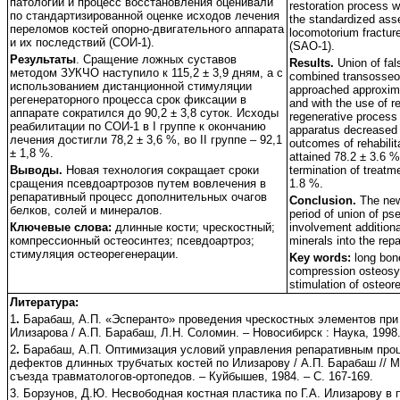
патологии и процесс восстановления оценивали
restoration process 
по стандартизированной оценке исходов лечения
the standardized ass
переломов костей опорно-двигательного аппарата
locomotorium fractur
и их последствий (СОИ-1).
(SAO-1).
Результаты
. Сращение ложных суставов
Results.
Union of fal
методом ЗУКЧО наступило к 115,2 ± 3,9 дням, а с
combined transosseo
использованием дистанционной стимуляции
approached approxima
регенераторного процесса срок фиксации в
and with the use of r
аппарате сократился до 90,2 ± 3,8 суток. Исходы
regenerative process t
реабилитации по СОИ-1 в I группе к окончанию
apparatus decreased 
лечения достигли 78,2 ± 3,6 %, во II группе – 92,1
outcomes of rehabili
± 1,8 %.
attained 78.2 ± 3.6 %
Выводы.
Новая технология сокращает сроки
termination of treatme
сращения псевдоартрозов путем вовлечения в
1.8 %.
репаративный процесс дополнительных очагов
Conclusion.
The new
белков, солей и минералов.
period of union of p
Ключевые слова:
длинные кости; чрескостный;
involvement additional
компрессионный остеосинтез; псевдоартроз;
minerals into the rep
стимуляция остеорегенерации.
Key words:
long bon
compression osteosyn
stimulation of osteor
Литература:
1
.
Барабаш, А.П. «Эсперанто» проведения чрескостных элементов при
Илизарова / А.П. Барабаш, Л.Н. Соломин. – Новосибирск : Наука, 1998. 
2
.
Барабаш, А.П. Оптимизация условий управления репаративным про
дефектов длинных трубчатых костей по Илизарову / А.П. Барабаш // 
съезда травматологов-ортопедов. – Куйбышев, 1984. – С. 167-169.
3. Борзунов, Д.Ю. Несвободная костная пластика по Г.А. Илизарову в