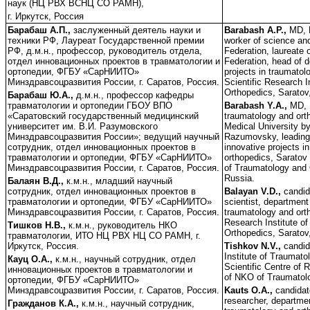
наук (НЦ РВХ ВСНЦ СО РАМН),
г. Иркутск, Россия
Барабаш А.П.,
заслуженный деятель науки и
Barabash A.P.,
MD, 
техники РФ, Лауреат Государственной премии
worker of science an
РФ, д.м.н., профессор, руководитель отдела,
Federation, laureate 
отдел инновационных проектов в травматологии и
Federation, head of d
ортопедии, ФГБУ «СарНИИТО»
projects in traumatol
Минздравсоцразвития России, г. Саратов, Россия.
Scientific Research I
Orthopedics, Saratov
Барабаш Ю.А.,
д.м.н., профессор кафедры
травматологии и ортопедии ГБОУ ВПО
Barabash Y.A.,
MD, 
«Саратовский государственный медицинский
traumatology and ort
университет им. В.И. Разумовского
Medical University by
Минздравсоцразвития России»; ведущий научный
Razumovsky, leading 
сотрудник, отдел инновационных проектов в
innovative projects i
травматологии и ортопедии, ФГБУ «СарНИИТО»
orthopedics, Saratov 
Минздравсоцразвития России, г. Саратов, Россия.
of Traumatology and 
Russia.
Балаян В.Д.,
к.м.н., младший научный
сотрудник, отдел инновационных проектов в
Balayan V.D.,
candid
травматологии и ортопедии, ФГБУ «СарНИИТО»
scientist, department 
Минздравсоцразвития России, г. Саратов, Россия.
traumatology and orth
Research Institute o
Тишков Н.В.,
к.м.н., руководитель НКО
Orthopedics, Saratov
травматологии, ИТО НЦ РВХ НЦ СО РАМН, г.
Иркутск, Россия.
Tishkov N.V.,
candid
Institute of Traumato
Кауц О.А.,
к.м.н., научный сотрудник, отдел
Scientific Centre of 
инновационных проектов в травматологии и
of NKO of Traumatolo
ортопедии, ФГБУ «СарНИИТО»
Минздравсоцразвития России, г. Саратов, Россия.
Kauts O.A.,
candidat
researcher, departmen
Гражданов К.А.,
к.м.н., научный сотрудник,