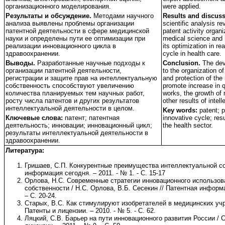
организационного моделирования.
were applied.
Результаты и обсуждение.
Методами научного
Results and discus
анализа выявлены проблемы организации
scientific analysis r
патентной деятельности в сфере медицинской
patent activity organi
науки и определены пути ее оптимизации при
medical science and 
реализации инновационного цикла в
its optimization in re
здравоохранении.
cycle in health care.
Выводы.
Разработанные научные подходы к
Conclusion.
The dev
организации патентной деятельности,
to the organization of 
регистрации и защите прав на интеллектуальную
and protection of the r
собственность способствуют увеличению
promote increase in q
количества планируемых тем научных работ,
works, the growth of
росту числа патентов и других результатов
other results of intell
интеллектуальной деятельности в целом.
Key words:
patent; p
Ключевые слова:
патент; патентная
innovative cycle; resul
деятельность; инновации; инновационный цикл;
the health sector.
результаты интеллектуальной деятельности в
здравоохранении.
Литература:
Гришаев, С.П. Конкурентные преимущества интеллектуальной со
информация сегодня. – 2011. - № 1. - С. 15-17
Орлова, Н.С. Современные стратегии инновационного использо
собственности / Н.С. Орлова, В.Б. Сесекин // Патентная информа
– С. 20-24.
Старых, В.С. Как стимулируют изобретателей в медицинских учр
Патенты и лицензии. – 2010. - № 5. - С. 62.
Ляцкий, С.В. Барьер на пути инновационного развития России / С