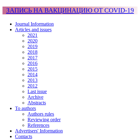
ЗАПИСЬ НА ВАКЦИНАЦИЮ ОТ COVID-19
Journal Information
Articles and issues
2021
2020
2019
2018
2017
2016
2015
2014
2013
2012
Last issue
Archive
Abstracts
To authors
Authors rules
Reviewing order
References
Advertisers' Information
Contacts