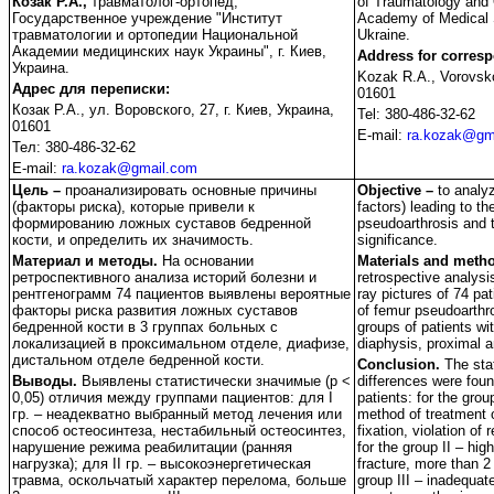
Козак Р.А.,
травматолог-ортопед,
of Traumatology and 
Государственное учреждение "Институт
Academy of Medical S
травматологии и ортопедии Национальной
Ukraine.
Академии медицинских наук Украины", г. Киев,
Address for corres
Украина.
Kozak R.A., Vorovsko
Адрес для переписки:
01601
Козак Р.А., ул. Воровского, 27, г. Киев, Украина,
Tel: 380-486-32-62
01601
E-mail:
ra.kozak@gm
Тел: 380-486-32-62
E-mail:
ra.kozak@gmail.com
Цель –
проанализировать основные причины
Objective –
to analy
(факторы риска), которые привели к
factors) leading to th
формированию ложных суставов бедренной
pseudoarthrosis and t
кости, и определить их значимость.
significance.
Материал и методы.
На основании
Materials and meth
ретроспективного анализа историй болезни и
retrospective analysi
рентгенограмм 74 пациентов выявлены вероятные
ray pictures of 74 pat
факторы риска развития ложных суставов
of femur pseudoarthro
бедренной кости в 3 группах больных с
groups of patients wit
локализацией в проксимальном отделе, диафизе,
diaphysis, proximal a
дистальном отделе бедренной кости.
Conclusion.
The stat
Выводы.
Выявлены статистически значимые (p <
differences were fou
0,05) отличия между группами пациентов: для І
patients: for the gro
гр. – неадекватно выбранный метод лечения или
method of treatment o
способ остеосинтеза, нестабильный остеосинтез,
fixation, violation of r
нарушение режима реабилитации (ранняя
for the group II – h
нагрузка); для ІІ гр. – высокоэнергетическая
fracture, more than 2
травма, оскольчатый характер перелома, больше
group III – inadequa