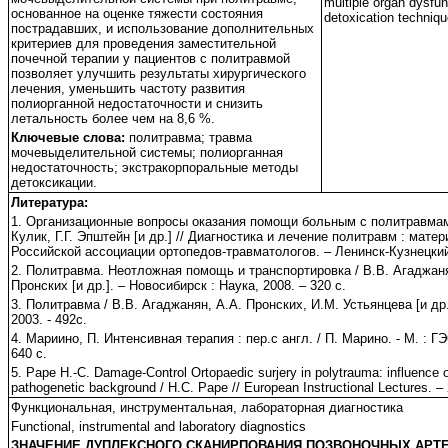
multiple organ dysfun
основанное на оценке тяжести состояния
detoxication techniqu
пострадавших, и использование дополнительных
критериев для проведения заместительной
почечной терапии у пациентов с политравмой
позволяет улучшить результаты хирургического
лечения, уменьшить частоту развития
полиорганной недостаточности и снизить
летальность более чем на 8,6 %.
Ключевые слова:
политравма; травма
мочевыделительной системы; полиорганная
недостаточность; экстракорпоральные методы
детоксикации.
Литература:
1. Организационные вопросы оказания помощи больным с политравмами
Кулик, Г.Г. Эпштейн [и др.] // Диагностика и лечение политравм : мате
Российской ассоциации ортопедов-травматологов. – Ленинск-Кузнецкий,
2. Политравма. Неотложная помощь и транспортировка / В.В. Агаджаня
Пронских [и др.]. – Новосибирск : Наука, 2008. – 320 с.
3. Политравма / В.В. Агаджанян, А.А. Пронских, И.М. Устьянцева [и др.
2003. - 492с.
4. Мариино, П. Интенсивная терапия : пер.с англ. / П. Марино. - М. 
640 с.
5. Pape H.-C. Damage-Control Ortopaedic surjery in polytrauma: influence on
pathogenetic background / H.C. Pape // European Instructional Lectures. – 20
Функциональная, инструментальная, лабораторная диагностика
Functional, instrumental and laboratory diagnostics
ЗНАЧЕНИЕ ДУПЛЕКСНОГО СКАНИРПОВАНИЯ ПОЗВОНОЧНЫХ АРТЕ