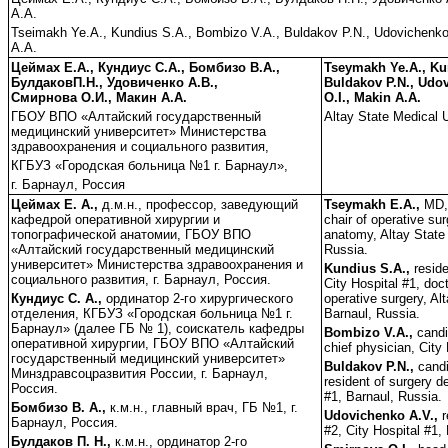
А.А.
Tseimakh Ye.A., Kundius S.A., Bombizo V.A., Buldakov P.N., Udovichenko
A.A.
Цеймах Е.А., Кундиус С.А., Бомбизо В.А.,
Tseymakh Ye.A., Ku
БулдаковП.Н., Удовиченко А.В.,
Buldakov P.N., Udo
Смирнова О.И., Макин А.А.
O.I., Makin A.A.
ГБОУ ВПО «Алтайский государственный
Altay State Medical U
медицинский университет» Министерства
здравоохранения и социального развития,
КГБУЗ «Городская больница №1 г. Барнаул»,
г. Барнаул, Россия
Цеймах Е. А.,
д.м.н., профессор, заведующий
Tseymakh E.A.,
MD,
кафедрой оперативной хирургии и
chair of operative su
топографической анатомии, ГБОУ ВПО
anatomy, Altay State 
«Алтайский государственный медицинский
Russia.
университет» Министерства здравоохранения и
Kundius S.A.,
resid
социального развития, г. Барнаул, Россия.
City Hospital #1, doct
Кундиус С. А.,
ординатор 2-го хирургического
operative surgery, Al
отделения, КГБУЗ «Городская больница №1 г.
Barnaul, Russia.
Барнаул» (далее ГБ № 1), соискатель кафедры
Bombizo V.A.,
candi
оперативной хирургии, ГБОУ ВПО «Алтайский
chief physician, City
государственный медицинский университет»
Buldakov P.N.,
candi
Минздравсоцразвития России, г. Барнаул,
resident of surgery d
Россия.
#1, Barnaul, Russia.
Бомбизо В. А.,
к.м.н., главный врач, ГБ №1, г.
Udovichenko A.V.,
r
Барнаул, Россия.
#2, City Hospital #1,
Булдаков П. Н.,
к.м.н., ординатор 2-го