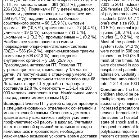
с ПТ, из них мальчиков – 381 (61,8 %), девочек –
2001 to 2011 includi
236 (38,2 %). Причинами ПТ у детей чаще всего
236 females (38.2 %
служили дорожно-транспортные происшествия –
of polytrauma cases i
399 (64,7 %), падения с высоты больше
incidents (399, 64.7 
собственного роста – 98 (15,9 %), бытовые
one's own size (98, 
травмы – 65 (10,5 %), криминальные – 27 (4,4 %),
10.5 %), criminal inju
уличные – 19 (3 %), спортивные – 7 (1,1 %),
injuries (19, 3 %), sp
школьные – 1 (0,2 %), промышленные – 1 (0,2 %).
injuries (1, 0.2 %), in
Наибольшее число пациентов имели
Most of the patients 
повреждения опорно-двигательной системы
system (586, 94.2 %).
(ОДС) – 586 (94,2 %), черепно-мозговые травмы
were noted in 508 pat
отмечены у 508 (82,3 %), повреждения
injuries – in 160 (25.
внутренних органов – у 160 (25,9 %).
most of the times. Maj
Преобладала нетяжелая ПТ. Tяжелая ПТ,
were observed in appr
угрожающая жизни, отмечалась у 1/5 части
hospitalized patients 
детей. Из поступивших в стационар умерло 20
admission. Lethality 
детей, на догоспитальном этапе погибло еще 68.
therefore, amounted 
Летальность при ПТ у детей в г. Барнауле
rate: 1.3-1.4 per 100 
составила 12,8 %, смертность – 1,3-1,4 на 100
Conclusion.
The tre
000 человек населения в год. Наибольшее число
children should be pe
пострадавших имели травмы ОДС.
multiple injury and 
Выводы.
Лечение ПТ у детей следует проводить
seasonality of injures
в специализированных отделениях сочетанной и
increased precautio
множественной травмы. Сезонность детского
season. Immediate tr
травматизма у школьников требует усиления
the scene to hospital
профилактической работы в школах. Учитывая
state of shock and su
то, что основной причиной летальных исходов
Frequent injuries of 
являлись шок и кровопотеря, необходимо
polytrauma require a 
максимально возможно ускорить время доставки
modern osteosynthesi