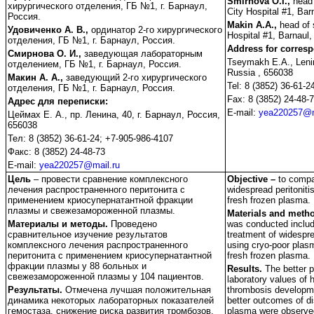
Smirnova O.I.,
head 
хирургического отделения, ГБ №1, г. Барнаул,
City Hospital #1, Bar
Россия.
Makin A.A.,
head of 
Удовиченко А. В.,
ординатор 2-го хирургического
Hospital #1, Barnaul,
отделения, ГБ №1, г. Барнаул, Россия.
Address for corres
Смирнова О. И.,
заведующая лабораторным
Tseymakh E.A., Lenin
отделением, ГБ №1, г. Барнаул, Россия.
Russia , 656038
Макин А. А.,
заведующий 2-го хирургического
Tel: 8 (3852) 36-61-
отделения, ГБ №1, г. Барнаул, Россия.
Fax: 8 (3852) 24-48-
Адрес для переписки:
E-mail:
yea220257@m
Цеймах Е. А., пр. Ленина, 40, г. Барнаул, Россия,
656038
Тел: 8 (3852) 36-61-24; +7-905-986-4107
Факс: 8 (3852) 24-48-73
E-mail:
yea220257@mail.ru
Цель
– провести сравнение комплексного
Objective –
to compa
лечения распространенного перитонита с
widespread peritoniti
применением криосупернатантной фракции
fresh frozen plasma.
плазмы и свежезамороженной плазмы.
Materials and meth
Материалы и методы.
Проведено
was conducted includ
сравнительное изучение результатов
treatment of widesprea
комплексного лечения распространенного
using cryo-poor plas
перитонита с применением криосупернатантной
fresh frozen plasma.
фракции плазмы у 88 больных и
Results.
The better 
свежезамороженной плазмы у 104 пациентов.
laboratory values of 
Результаты.
Отмечена лучшая положительная
thrombosis developmen
динамика некоторых лабораторных показателей
better outcomes of d
гемостаза, снижение риска развития тромбозов,
plasma were observe