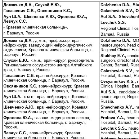
Долженко Д.А., Слухай Е.Ю.,
Dolzhenko D.A., Slu
Галашевич С.В., Овсянников К.С.,
Galashevich S.V., O
Аул Ш.А., Шевченко А.Ю., Фролова Ю.А.,
Aul S.A., Shevchenk
Левчук С.С.
Levchuk S.S.
«Краевая клиническая больница»,
Regional Clinical Hosp
г. Барнаул, Россия
Barnaul, Russia
Долженко Д.А.,
д.м.н., профессор, врач-
Dolzhenko D.A.,
MD,
нейрохирург, заведующий нейрохирургическим
neurosurgeon, head o
отделением, Краевая клиническая больница, г.
Regional Clinical Hos
Барнаул, Россия.
Slukhay E.Y.,
candid
Слухай Е.Ю.,
к.м.н., врач-хирург, руководитель
surgeon, director of 
Регионального сосудистого центра Алтайского
Center, Barnaul, Russ
края, г. Барнаул, Россия.
Galashevich S.V.,
ne
Галашевич С.В.
врач-нейрохирург, Краевая
Hospital, Barnaul, Ru
клиническая больница, г. Барнаул, Россия.
Ovsyannikov K.S.,
Овсянников К.С.
врач-нейрохирург, Краевая
Clinical Hospital, Bar
клиническая больница, г. Барнаул, Россия.
Aul S.A.,
candidate 
Аул Ш.А.,
к.м.н., врач-нейрохирург, Краевая
neurosurgeon, Regiona
клиническая больница, г. Барнаул, Россия.
Russia.
Шевченко А.Ю.,
врач-нейрохирург, Краевая
Shevchenko A.Y.,
n
клиническая больница, г. Барнаул, Россия.
Hospital, Barnaul, Ru
Фролова Ю.А.,
главная медицинская сестра,
Frolova Y.A.,
head n
Краевая клиническая больница, г. Барнаул,
Hospital, Barnaul, Ru
Россия.
Levchuk S.S.,
neuro
Левчук С.С.,
врач-нейрохирург, Краевая
Hospital, Barnaul, Ru
клиническая больница, г. Барнаул, Россия.
Address for corres