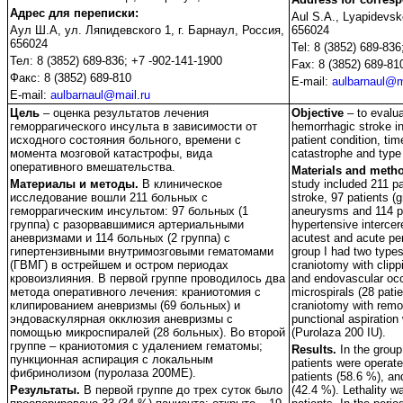
Адрес для переписки:
Aul S.A., Lyapidevsk
Аул Ш.А, ул. Ляпидевского 1, г. Барнаул, Россия,
656024
656024
Tel: 8 (3852) 689-83
Тел: 8 (3852) 689-836; +7 -902-141-1900
Fax: 8 (3852) 689-81
Факс: 8 (3852) 689-810
E-mail:
aulbarnaul@m
Е-mail:
aulbarnaul@mail.ru
Цель
– оценка результатов лечения
Objective
– to evalu
геморрагического инсульта в зависимости от
hemorrhagic stroke in
исходного состояния больного, времени с
patient condition, tim
момента мозговой катастрофы, вида
catastrophe and type 
оперативного вмешательства.
Materials and meth
Материалы и методы.
В клиническое
study included 211 p
исследование вошли 211 больных с
stroke, 97 patients (g
геморрагическим инсультом: 97 больных (1
aneurysms and 114 pat
группа) с разорвавшимися артериальными
hypertensive interce
аневризмами и 114 больных (2 группа) с
acutest and acute pe
гипертензивными внутримозговыми гематомами
group I had two types
(ГВМГ) в острейшем и остром периодах
craniotomy with clipp
кровоизлияния. В первой группе проводилось два
and endovascular occ
метода оперативного лечения: краниотомия с
microspirals (28 pati
клипированием аневризмы (69 больных) и
craniotomy with rem
эндоваскулярная окклюзия аневризмы с
punctional aspiration 
помощью микроспиралей (28 больных). Во второй
(Purolaza 200 IU).
группе – краниотомия с удалением гематомы;
Results.
In the group
пункционная аспирация с локальным
patients were operat
фибринолизом (пуролаза 200МЕ).
patients (58.6 %), a
Результаты.
В первой группе до трех суток было
(42.4 %). Lethality w