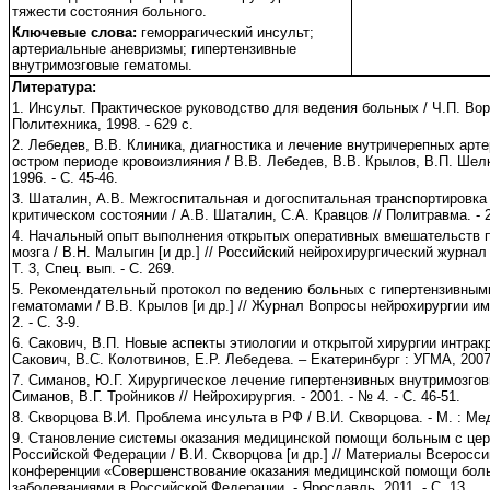
тяжести состояния больного.
Ключевые слова:
геморрагический инсульт;
артериальные аневризмы; гипертензивные
внутримозговые гематомы.
Литература:
1. Инсульт. Практическое руководство для ведения больных / Ч.П. Ворло
Политехника, 1998. - 629 с.
2. Лебедев, В.В. Клиника, диагностика и лечение внутричерепных арт
остром периоде кровоизлияния / В.В. Лебедев, В.В. Крылов, В.П. Шелк
1996. - С. 45-46.
3. Шаталин, А.В. Межгоспитальная и догоспитальная транспортировка
критическом состоянии / А.В. Шаталин, С.А. Кравцов // Политравма. - 20
4. Начальный опыт выполнения открытых оперативных вмешательств п
мозга / В.Н. Малыгин [и др.] // Российский нейрохирургический журнал 
Т. 3, Спец. вып. - С. 269.
5. Рекомендательный протокол по ведению больных с гипертензивны
гематомами / В.В. Крылов [и др.] // Журнал Вопросы нейрохирургии им.
2. - С. 3-9.
6. Сакович, В.П. Новые аспекты этиологии и открытой хирургии интрак
Сакович, В.С. Колотвинов, Е.Р. Лебедева. – Екатеринбург : УГМА, 2007.
7. Симанов, Ю.Г. Хирургическое лечение гипертензивных внутримозгов
Симанов, В.Г. Тройников // Нейрохирургия. - 2001. - № 4. - С. 46-51.
8. Скворцова В.И. Проблема инсульта в РФ / В.И. Скворцова. - М. : Мед
9. Становление системы оказания медицинской помощи больным с це
Российской Федерации / В.И. Скворцова [и др.] // Материалы Всеросс
конференции «Совершенствование оказания медицинской помощи бол
заболеваниями в Российской Федерации. - Ярославль, 2011. - С. 13.