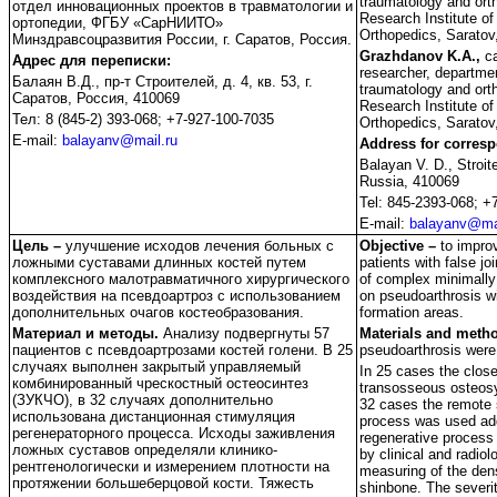
traumatology and orth
отдел инновационных проектов в травматологии и
Research Institute o
ортопедии, ФГБУ «СарНИИТО»
Orthopedics, Saratov
Минздравсоцразвития России, г. Саратов, Россия.
Grazhdanov K.A.,
ca
Адрес для переписки:
researcher, departmen
Балаян В.Д., пр-т Строителей, д. 4, кв. 53, г.
traumatology and orth
Саратов, Россия, 410069
Research Institute o
Тел: 8 (845-2) 393-068; +7-927-100-7035
Orthopedics, Saratov
E-mail:
balayanv@mail.ru
Address for corres
Balayan V. D., Stroit
Russia, 410069
Tel: 845-2393-068; +
E-mail:
balayanv@mai
Цель –
улучшение исходов лечения больных с
Objective –
to impro
ложными суставами длинных костей путем
patients with false j
комплексного малотравматичного хирургического
of complex minimally 
воздействия на псевдоартроз с использованием
on pseudoarthrosis wi
дополнительных очагов костеобразования.
formation areas.
Материал и методы.
Анализу подвергнуты 57
Materials and meth
пациентов с псевдоартрозами костей голени. В 25
pseudoarthrosis were
случаях выполнен закрытый управляемый
In 25 cases the clos
комбинированный чрескостный остеосинтез
transosseous osteosy
(ЗУКЧО), в 32 случаях дополнительно
32 cases the remote s
использована дистанционная стимуляция
process was used add
регенераторного процесса. Исходы заживления
regenerative process 
ложных суставов определяли клинико-
by clinical and radiol
рентгенологически и измерением плотности на
measuring of the den
протяжении большеберцовой кости. Тяжесть
shinbone. The severit