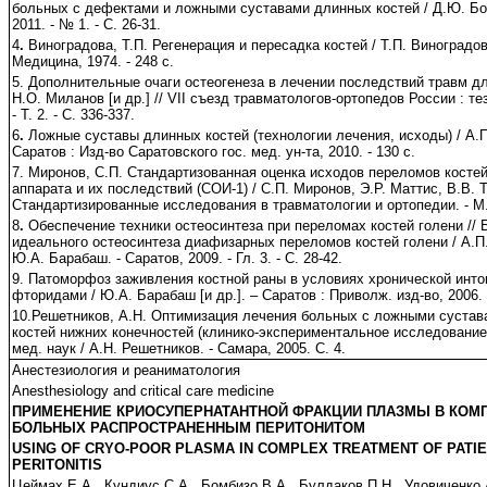
больных с дефектами и ложными суставами длинных костей / Д.Ю. Борз
2011. - № 1. - С. 26-31.
4
.
Виноградова, Т.П. Регенерация и пересадка костей / Т.П. Виноградова
Медицина, 1974. - 248 с.
5. Дополнительные очаги остеогенеза в лечении последствий травм дл
Н.О. Миланов [и др.] // VII съезд травматологов-ортопедов России : тез.
- Т. 2. - С. 336-337.
6
.
Ложные суставы длинных костей (технологии лечения, исходы) / А.П.
Саратов : Изд-во Саратовского гос. мед. ун-та, 2010. - 130 с.
7. Миронов, С.П. Стандартизованная оценка исходов переломов косте
аппарата и их последствий (СОИ-1) / С.П. Миронов, Э.Р. Маттис, В.В. Т
Стандартизированные исследования в травматологии и ортопедии. - М., 
8
.
Обеспечение техники остеосинтеза при переломах костей голени // 
идеального остеосинтеза диафизарных переломов костей голени / А.П.
Ю.А. Барабаш. - Саратов, 2009. - Гл. 3. - С. 28-42.
9. Патоморфоз заживления костной раны в условиях хронической инто
фторидами / Ю.А. Барабаш [и др.]. – Саратов : Приволж. изд-во, 2006. -
10.Решетников, А.Н. Оптимизация лечения больных с ложными суста
костей нижних конечностей (клинико-экспериментальное исследование):
мед. наук / А.Н. Решетников. - Самара, 2005. С. 4.
Анестезиология и реаниматология
Anesthesiology and critical care medicine
ПРИМЕНЕНИЕ КРИОСУПЕРНАТАНТНОЙ ФРАКЦИИ ПЛАЗМЫ В КОМ
БОЛЬНЫХ РАСПРОСТРАНЕННЫМ ПЕРИТОНИТОМ
USING OF CRYO-POOR PLASMA IN COMPLEX TREATMENT OF PATI
PERITONITIS
Цеймах Е.А., Кундиус С.А., Бомбизо В.А., Булдаков П.Н., Удовиченко 