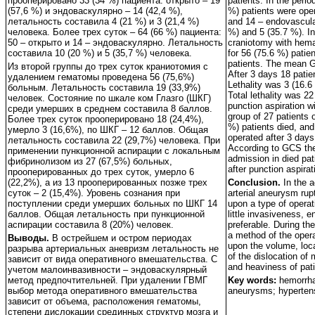
прооперировано 33 (34 %) пациента: открыто – 19
patients. In the peri
(57,6 %) и эндоваскулярно – 14 (42,4 %),
%) patients were ope
летальность составила 4 (21 %) и 3 (21,4 %)
and 14 – endovascula
человека. Более трех суток – 64 (66 %) пациента:
%) and 5 (35.7 %). In
50 – открыто и 14 – эндоваскулярно. Летальность
craniotomy with hem
составила 10 (20 %) и 5 (35,7 %) человека.
for 56 (75.6 %) patie
patients. The mean G
Из второй группы до трех суток краниотомия с
After 3 days 18 patie
удалением гематомы проведена 56 (75,6%)
Lethality was 3 (16
больным. Летальность составила 19 (33,9%)
Total lethality was 2
человек. Состояние по шкале ком Глазго (ШКГ)
punction aspiration wit
среди умерших в среднем составила 8 баллов.
group of 27 patients 
Более трех суток прооперировано 18 (24,4%),
%) patients died, and
умерло 3 (16,6%), по ШКГ – 12 баллов. Общая
operated after 3 days
летальность составила 22 (29,7%) человека. При
According to GCS th
применении пункционной аспирации с локальным
admission in died pati
фибринолизом из 27 (67,5%) больных,
after punction aspira
прооперированных до трех суток, умерло 6
(22,2%), а из 13 прооперированных позже трех
Conclusion.
In the a
суток – 2 (15,4%). Уровень сознания при
arterial aneurysm rup
поступлении среди умерших больных по ШКГ 14
upon a type of operat
баллов. Общая летальность при пункционной
little invasiveness, 
аспирации составила 8 (20%) человек.
preferable. During th
a method of the oper
Выводы.
В острейшем и остром периодах
upon the volume, loc
разрыва артериальных аневризм летальность не
of the dislocation of 
зависит от вида оперативного вмешательства. С
and heaviness of pati
учетом малоинвазивности – эндоваскулярный
метод предпочтительней. При удалении ГВМГ
Key words:
hemorrhag
выбор метода оперативного вмешательства
aneurysms; hypertens
зависит от объема, расположения гематомы,
степени дислокации срединных структур мозга и