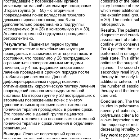
пострадавшие с повреждением органов
consisted of the pati
мочевыделительной системы при политравме.
injury because of s
Вторая группа (n = 58) – с вторичным
which were additional
повреждением почек вследствие тяжелого
the experimental grou
декомпенсированного шока; она была
= 30). The control s
дополнительно разделена на 2 подгруппы:
retrospective.
исследуемую (n = 28) и контрольную (n = 30).
Results.
The patients
Анализ контрольной подгруппы проводился
diagnostic and curati
ретроспективно.
assessment of state s
Результаты.
Пациентам первой группы
confine with conserva
диагностические и лечебные манипуляции
For 4 patients the su
проводились в зависимости от оценки тяжести
performed in emergent 
состояния, что позволило у 28 пострадавших
their state. This diff
ограничиться консервативными методами
optimize the surgical
лечения, а у 4 пострадавших оперативное
injuries. The second 
лечение проведено в срочном порядке после
secondary renal injur
стабилизации состояния. Данный
therapy in the early 
дифференцированный подход позволил
additional criteria. In
оптимизировать хирургическую тактику лечения
the number of sessio
повреждений органов мочевыделительной
therapy and the terms
системы. Во второй группе у 28 пострадавших с
care unit.
вторичным повреждением почек с учетом
Conclusion.
The tre
дополнительных критериев заместительная
injuries in polytraum
почечная терапия проводилась в ранние сроки.
severity of patients, 
Это позволило в данной группе пациентов
polytrauma criteria f
уменьшить количество сеансов заместительной
allows improving sur
почечной терапии и сроки лечения в отделении
the frequency of mult
реанимации.
decreasing lethality 
Выводы.
Лечение повреждений органов
Key words:
polytraum
мочевыделительной системы при политравме,