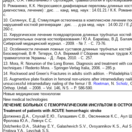
Дедух, О.А. Никольченко // Ортопедия, травматология и протезирование.
9. Романенко, К.К. Несросшиеся диафизарные переломы длинных кост
диагностика, лечение) : дис. ... канд. мед. наук : 14.01.21 / К.К. Романе
с.
10. Склянчук, Е.Д. Стимуляция остеогенеза в комплексном лечении п
нарушений костной регенерации : дис. … д-ра мед. наук : 14.00.22 / Е.Д.
260 с.
11. Хирургическое лечение псевдоартрозов длинных трубчатых костей
дополнительных очагов костеобразования / Ю.А. Барабаш, В.Д. Балаян,
Сибирский медицинский журнал. - 2009. - № 7. - С. 73-76.
12. Особенности лечения ложных суставов длинных трубчатых костей /
Безсмертний, В.Ф. Тетерук, О.А. Веремий // Сборник научных трудов 
травматологов Украины. - Д.: Лира, 2010. - С. 257.
13. Mora, R. Nonunion of the Long Bones. Diagnosis and treatment with co
techniques / Redento Mora. - Springer-Verlag Italia, 2006. – 285 р.
14. Rockwood and Green’s Fractures in adults sixth adition. - Philadelphia
15. Augmentive plate fixation in femoral non-unions after intramedullary nail
unsuccessful intramedullary nailing of the femur / B.
Roetman
, N.
Scholz
, 
Orthop. Unfall. – 2008. – Vol. 146, N 5. – Р. 586-590.
Новые медицинские технологии
New medical technologies
ЛЕЧЕНИЕ БОЛЬНЫХ С ГЕМОРРАГИЧЕСКИМ ИНСУЛЬТОМ В ОСТРО
Treatment of patients with ACUTE hemorrhagic stroke
Долженко Д.А., Слухай Е.Ю., Галашевич С.В., Овсянников К.С., Аул Ш
Фролова Ю.А., Левчук С.С.
Dolzhenko D.A., Slukhay E.Y., Galashevich S.V., Ovsyannikov K.S., Aul S
Frolova Y.A., Levchuk S.S.