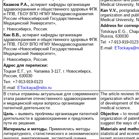
Казаков Р.А.,
аспирант кафедры организации
Medical University, N
здравоохранения и общественного здоровья ФПК
Kan V.V.,
postgraduat
и ППВ, ГБОУ ВПО НГМУ Минздравсоцразвития
organization and publ
России «Новосибирский Государственный
Medical University, N
Медицинский Университет»,
Address for corres
г. Новосибирск, Россия.
Totskaya E.G., Chapa
Кан В.В.,
аспирант кафедры организации
Russia, 630030
здравоохранения и общественного здоровья ФПК
Tel: +7-913-919-0123
и ППВ, ГБОУ ВПО НГМУ Минздравсоцразвития
E-mail:
ЕTockaya@nii
России «Новосибирский Государственный
Медицинский Университет»,
г. Новосибирск, Россия.
Адрес для переписки:
Тоцкая Е.Г., ул. Чапаева 3-117, г. Новосибирск,
Россия, 630030
Тел: +7-913-919-0123
E-mail:
ЕTockaya@niito.ru
В статье отражены актуальные для современного
The article reviews th
этапа развития отечественного здравоохранения
organization which ar
и медицинской науки вопросы организации
of development of th
патентной деятельности.
medical science.
Цель –
выявить проблемы организации патентной
Objective –
to revea
деятельности в здравоохранении и предложить
organization of patent
пути их решения.
suggest the ways of 
Материалы и методы.
Применялись методы
Materials and meth
литературного, статистического и экономического
statistical and econo
анализа, анкетирования, экспертной оценки,
expert assessment an