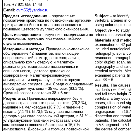
Tел: +7-921-656-14-48
E-mail:
ovm55@yandex.ru
Предмет исследования
– определение
Subject –
to identify
показателей кровотока по позвоночным артериям
vertebral arteries in 
при травме шейного отдела позвоночника с
using color duplex sc
помощью цветового дуплексного сканирования.
Objective –
to study
Цель исследования
– изучение гемодинамики по
arteries in cervical s
позвоночным артериям при травме шейного
Materials and meth
отдела позвоночника.
examination of 42 pat
Материалы и методы.
Проведено комплексное
included neurological
обследование 42 пациентов, включающее
radiography, spiral 
неврологический осмотр, рентгенографию,
resonance tomography
спиральную компьютерную и магнитно-
color duplex scan, m
резонансную томографию позвоночника и
angiography and spir
спинного мозга, цветовое дуплексное
cervical vessels. M
сканирование, магнитно-резонансную
examined patients (n
ангиографию и спиральную компьютерную
was 38 ± 6.
ангиографию сосудов шеи. Среди обследованных
Results.
The causes o
преобладали мужчины – 35 человек (83,3 %).
incidents (76.2 %), s
Средний возраст составил 38 ± 6 лет.
and fall from height 
Результаты.
Причинами повреждений были
vertebral artery cours
дорожно-транспортные происшествия (76,2 %),
cases, ultrasound sig
ныряние на мелководье (16,7 %) и падение с
compression of verteb
высоты (7,1 %). В 73,8 % случаев выявлены
angiospasm – in 16.7 
деформации хода позвоночной артерии, в 31 % –
dissection and throm
ультразвуковые признаки экстравазальной
patients. The calculat
компрессии позвоночной артерии, в 16,7 % –
in V3-segment to V1-
ангиоспазма. Диссекция и тромбоз позвоночной
the degree of compen