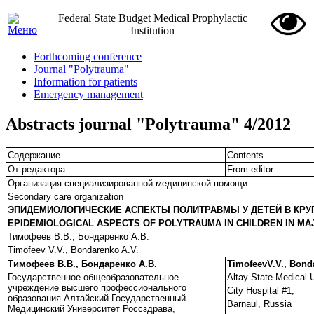
Federal State Budget Medical Prophylactic
Institution
Forthcoming conference
Journal "Polytrauma"
Information for patients
Emergency management
Abstracts journal "Polytrauma" 4/2012
Содержание
Contents
От редактора
From editor
Организация специализированной медицинской помощи
Secondary care organization
ЭПИДЕМИОЛОГИЧЕСКИЕ АСПЕКТЫ ПОЛИТРАВМЫ У ДЕТЕЙ В КРУ
EPIDEMIOLOGICAL ASPECTS OF POLYTRAUMA IN CHILDREN IN MA
Тимофеев В.В., Бондаренко А.В.
Timofeev V.V., Bondarenko A.V.
Тимофеев В.В., Бондаренко А.В.
TimofeevV.V., Bond
Государственное общеобразовательное
Altay State Medical U
учреждение высшего профессионального
City Hospital #1,
образования Алтайский Государственный
Barnaul, Russia
Медицинский Университет Россздрава,