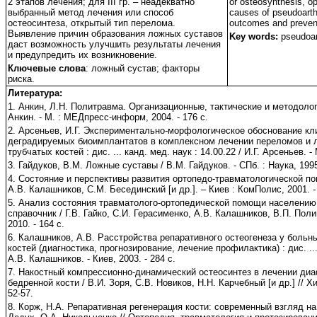
2 этапов лечения; для ІІІ гр. – неадекватно
or osteosynthesis, op
выбранный метод лечения или способ
causes of pseudoarth
остеосинтеза, открытый тип перелома.
outcomes and prevent
Выявление причин образования ложных суставов
Key words:
pseudoart
даст возможность улучшить результаты лечения
и предупредить их возникновение.
Ключевые слова
: ложный сустав; факторы
риска.
Литература:
1. Анкин, Л.Н. Политравма. Организационные, тактические и методоло
Анкин. - М. : МЕДпресс-информ, 2004. - 176 с.
2. Арсеньев, И.Г. Экспериментально-морфологическое обоснование кл
деградируемых биоимплантатов в комплексном лечении переломов и 
трубчатых костей : дис. ... канд. мед. наук : 14.00.22 / И.Г. Арсеньев. - 
3. Гайдуков, В.М. Ложные суставы / В.М. Гайдуков. - СПб. : Наука, 1995.
4. Состояние и перспективы развития ортопедо-травматологической пом
А.В. Калашников, С.М. Бесединский [и др.]. – Киев : КомПолис, 2001. -
5. Анализ состояния травматолого-ортопедической помощи населению У
справочник / Г.В. Гайко, С.И. Герасименко, А.В. Калашников, В.П. Пол
2010. - 164 с.
6. Калашников, А.В. Расстройства репаративного остеогенеза у боль
костей (диагностика, прогнозирование, лечение профилактика) : дис. ... 
А.В. Калашников. - Киев, 2003. - 284 с.
7. Накостный компрессионно-динамический остеосинтез в лечении ди
бедренной кости / В.И. Зоря, С.В. Новиков, Н.Н. Карчебный [и др.] // Хир
52-57.
8. Корж, Н.А. Репаративная регенерация кости: современный взгляд на