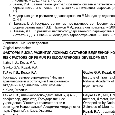
лицензии. – 2011. - № 9. - С. 50.
Зенин, И.А. Становление централизованной системы патентной 
первые шаги / И.А. Зенин, Н.К. Финкель // Патентная информация 
3-7.
Модернизация и развитие здравоохранения // Менеджер здравоох
С. 4-8.
Патоков, В.В. Государственно-частное партнерство: Перспектив
формы реализации / В.В. Патоков // Адвокатская практика. – 2008
Пивень, Д.В. О развитии частно-государственного партнерства 
и ответы / Д.В. Пивень // Менеджер здравоохранения. – 2008. – №
Оригинальные исследования
Original researches
ФАКТОРЫ РИСКА РАЗВИТИЯ ЛОЖНЫХ СУСТАВОВ БЕДРЕННОЙ К
RISK FACTORS OF FEMUR PSEUDOARTHROSIS DEVELOPMENT
Гайко Г.В., Козак Р.А.
Gayko G.V. Kozak R.A.
Гайко Г.В., Козак Р.А.
Gayko G.V. Kozak R
Государственное учреждение "Институт
Institute of Traumat
травматологии и ортопедии Национальной
National Academy of 
Академии медицинских наук Украины",
Kyiv, Ukraine
г. Киев, Украина
Гайко Г.В.,
член-корреспондент НАМНУ, д.м.н.,
Gayko G.V.,
MD, PhD,
профессор, директор, Государственное
member, director, Ins
учреждение "Институт травматологии и
Orthopedics by Nati
ортопедии Национальной Академии медицинских
Sciences of Ukraine, 
наук Украины", г. Киев, Украина.
Kozak R.A.,
traumatol