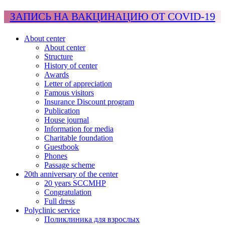
ЗАПИСЬ НА ВАКЦИНАЦИЮ ОТ COVID-19
About center
About center
Structure
History of center
Awards
Letter of appreciation
Famous visitors
Insurance Discount program
Publication
House journal
Information for media
Charitable foundation
Guestbook
Phones
Passage scheme
20th anniversary of the center
20 years SCCMHP
Congratulation
Full dress
Polyclinic service
Поликлиника для взрослых