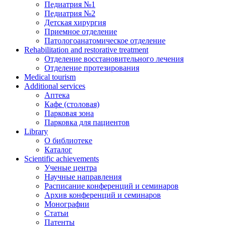
Педиатрия №1
Педиатрия №2
Детская хирургия
Приемное отделение
Патологоанатомическое отделение
Rehabilitation and restorative treatment
Отделение восстановительного лечения
Отделение протезирования
Medical tourism
Additional services
Аптека
Кафе (столовая)
Парковая зона
Парковка для пациентов
Library
О библиотеке
Каталог
Scientific achievements
Ученые центра
Научные направления
Расписание конференций и семинаров
Архив конференций и семинаров
Монографии
Статьи
Патенты