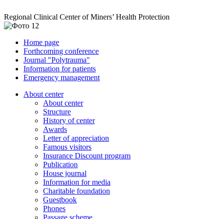
Regional Clinical Center of Miners’ Health Protection
Home page
Forthcoming conference
Journal "Polytrauma"
Information for patients
Emergency management
About center
About center
Structure
History of center
Awards
Letter of appreciation
Famous visitors
Insurance Discount program
Publication
House journal
Information for media
Charitable foundation
Guestbook
Phones
Passage scheme