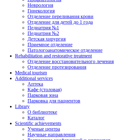
Неврология
Гинекология
Отделение переливания крови
Отделение для детей до 1 года
Педиатрия №1
Педиатрия №2
Детская хирургия
Приемное отделение
Патологоанатомическое отделение
Rehabilitation and restorative treatment
Отделение восстановительного лечения
Отделение протезирования
Medical tourism
Additional services
Аптека
Кафе (столовая)
Парковая зона
Парковка для пациентов
Library
О библиотеке
Каталог
Scientific achievements
Ученые центра
Научные направления