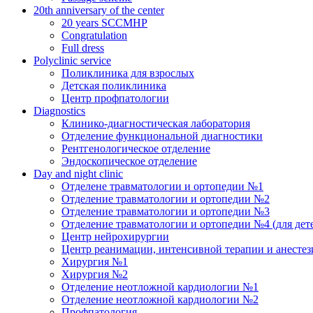
20th anniversary of the center
20 years SCCMHP
Congratulation
Full dress
Polyclinic service
Поликлиника для взрослых
Детская поликлиника
Центр профпатологии
Diagnostics
Клинико-диагностическая лаборатория
Отделение функциональной диагностики
Рентгенологическое отделение
Эндоскопическое отделение
Day and night clinic
Отделене травматологии и ортопедии №1
Отделение травматологии и ортопедии №2
Отделение травматологии и ортопедии №3
Отделение травматологии и ортопедии №4 (для дет
Центр нейрохирургии
Центр реанимации, интенсивной терапии и анесте
Хирургия №1
Хирургия №2
Отделение неотложной кардиологии №1
Отделение неотложной кардиологии №2
Профпатология