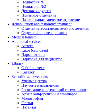
Педиатрия №1
Педиатрия №2
Детская хирургия
Приемное отделение
Патологоанатомическое отделение
Rehabilitation and restorative treatment
Отделение восстановительного лечения
Отделение протезирования
Medical tourism
Additional services
Аптека
Кафе (столовая)
Парковая зона
Парковка для пациентов
Library
О библиотеке
Каталог
Scientific achievements
Ученые центра
Научные направления
Расписание конференций и семинаров
Архив конференций и семинаров
Монографии
Статьи
Патенты