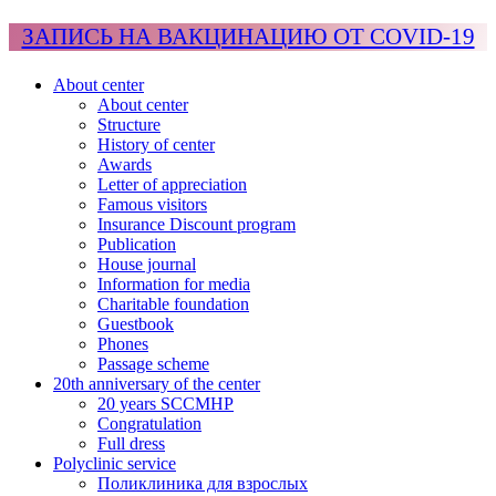
ЗАПИСЬ НА ВАКЦИНАЦИЮ ОТ COVID-19
About center
About center
Structure
History of center
Awards
Letter of appreciation
Famous visitors
Insurance Discount program
Publication
House journal
Information for media
Charitable foundation
Guestbook
Phones
Passage scheme
20th anniversary of the center
20 years SCCMHP
Congratulation
Full dress
Polyclinic service
Поликлиника для взрослых