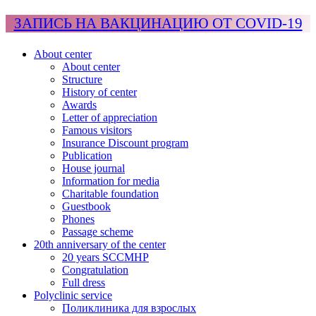
ЗАПИСЬ НА ВАКЦИНАЦИЮ ОТ COVID-19
About center
About center
Structure
History of center
Awards
Letter of appreciation
Famous visitors
Insurance Discount program
Publication
House journal
Information for media
Charitable foundation
Guestbook
Phones
Passage scheme
20th anniversary of the center
20 years SCCMHP
Congratulation
Full dress
Polyclinic service
Поликлиника для взрослых