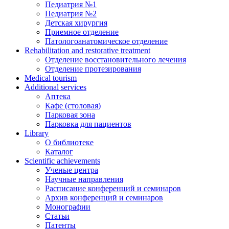
Педиатрия №1
Педиатрия №2
Детская хирургия
Приемное отделение
Патологоанатомическое отделение
Rehabilitation and restorative treatment
Отделение восстановительного лечения
Отделение протезирования
Medical tourism
Additional services
Аптека
Кафе (столовая)
Парковая зона
Парковка для пациентов
Library
О библиотеке
Каталог
Scientific achievements
Ученые центра
Научные направления
Расписание конференций и семинаров
Архив конференций и семинаров
Монографии
Статьи
Патенты