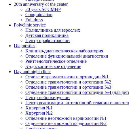
20th anniversary of the center
20 years SCCMHP
Congratulation
Full dress
Polyclinic service
Поликлиника для взрослых
Детская поликлиника
Центр профпатологии
Diagnostics
Клинико-диагностическая лаборатория
Отделение функциональной диагностики
Рентгенологическое отделение
Эндоскопическое отделение
Day and night clinic
Отделене травматологии и ортопедии №1
Отделение травматологии и ортопедии №2
Отделение травматологии и ортопедии №3
Отделение травматологии и ортопедии №4 (для дет
Центр нейрохирургии
Центр реанимации, интенсивной терапии и анесте
Хирургия №1
Хирургия №2
Отделение неотложной кардиологии №1
Отделение неотложной кардиологии №2
Профпатология