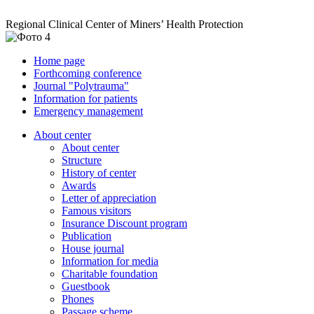
Regional Clinical Center of Miners’ Health Protection
Home page
Forthcoming conference
Journal "Polytrauma"
Information for patients
Emergency management
About center
About center
Structure
History of center
Awards
Letter of appreciation
Famous visitors
Insurance Discount program
Publication
House journal
Information for media
Charitable foundation
Guestbook
Phones
Passage scheme