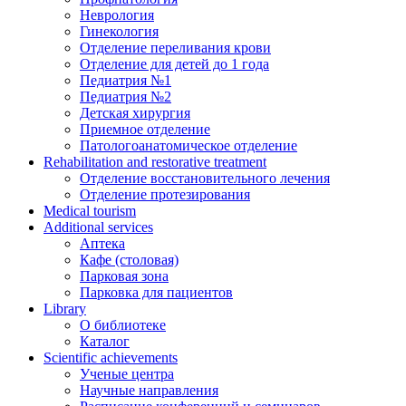
Неврология
Гинекология
Отделение переливания крови
Отделение для детей до 1 года
Педиатрия №1
Педиатрия №2
Детская хирургия
Приемное отделение
Патологоанатомическое отделение
Rehabilitation and restorative treatment
Отделение восстановительного лечения
Отделение протезирования
Medical tourism
Additional services
Аптека
Кафе (столовая)
Парковая зона
Парковка для пациентов
Library
О библиотеке
Каталог
Scientific achievements
Ученые центра
Научные направления