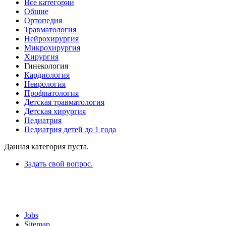
Все категории
Общие
Ортопедия
Травматология
Нейрохирургия
Микрохирургия
Хирургия
Гинекология
Кардиология
Неврология
Профпатология
Детская травматология
Детская хирургия
Педиатрия
Педиатрия детей до 1 года
Данная категория пуста.
Задать свой вопрос.
Jobs
Sitemap