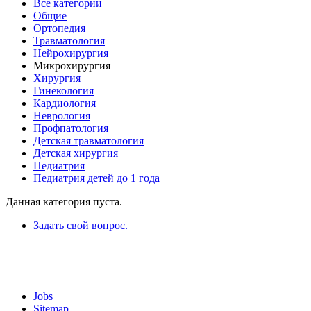
Все категории
Общие
Ортопедия
Травматология
Нейрохирургия
Микрохирургия
Хирургия
Гинекология
Кардиология
Неврология
Профпатология
Детская травматология
Детская хирургия
Педиатрия
Педиатрия детей до 1 года
Данная категория пуста.
Задать свой вопрос.
Jobs
Sitemap