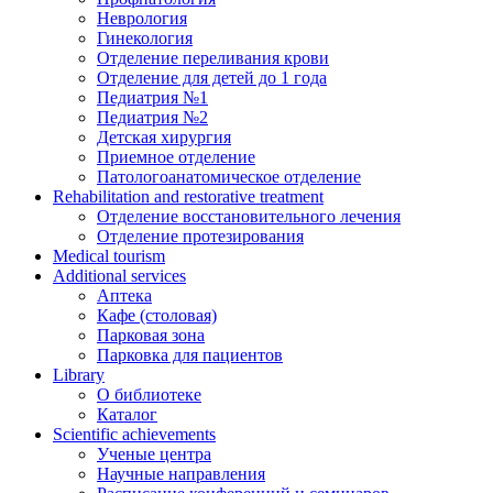
Неврология
Гинекология
Отделение переливания крови
Отделение для детей до 1 года
Педиатрия №1
Педиатрия №2
Детская хирургия
Приемное отделение
Патологоанатомическое отделение
Rehabilitation and restorative treatment
Отделение восстановительного лечения
Отделение протезирования
Medical tourism
Additional services
Аптека
Кафе (столовая)
Парковая зона
Парковка для пациентов
Library
О библиотеке
Каталог
Scientific achievements
Ученые центра
Научные направления