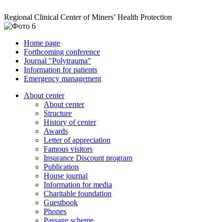
Regional Clinical Center of Miners’ Health Protection
Home page
Forthcoming conference
Journal "Polytrauma"
Information for patients
Emergency management
About center
About center
Structure
History of center
Awards
Letter of appreciation
Famous visitors
Insurance Discount program
Publication
House journal
Information for media
Charitable foundation
Guestbook
Phones
Passage scheme