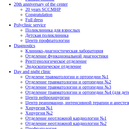
20th anniversary of the center
20 years SCCMHP
Congratulation
Full dress
Polyclinic service
Поликлиника для взрослых
Детская поликлиника
Центр профпатологии
Diagnostics
Клинико-диагностическая лаборатория
Отделение функциональной диагностики
Рентгенологическое отделение
Эндоскопическое отделение
Day and night clinic
Отделене травматологии и ортопедии №1
Отделение травматологии и ортопедии №2
Отделение травматологии и ортопедии №3
Отделение травматологии и ортопедии №4 (для дет
Центр нейрохирургии
Центр реанимации, интенсивной терапии и анесте
Хирургия №1
Хирургия №2
Отделение неотложной кардиологии №1
Отделение неотложной кардиологии №2
Профпатология