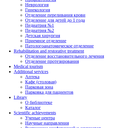
Неврология
Гинекология
Отделение переливания крови
Отделение для детей до 1 года
Педиатрия №1
Педиатрия №2
Детская хирургия
Приемное отделение
Патологоанатомическое отделение
Rehabilitation and restorative treatment
Отделение восстановительного лечения
Отделение протезирования
Medical tourism
Additional services
Аптека
Кафе (столовая)
Парковая зона
Парковка для пациентов
Library
О библиотеке
Каталог
Scientific achievements
Ученые центра
Научные направления