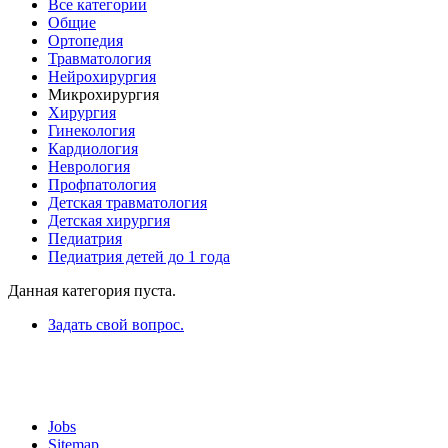
Все категории
Общие
Ортопедия
Травматология
Нейрохирургия
Микрохирургия
Хирургия
Гинекология
Кардиология
Неврология
Профпатология
Детская травматология
Детская хирургия
Педиатрия
Педиатрия детей до 1 года
Данная категория пуста.
Задать свой вопрос.
Jobs
Sitemap