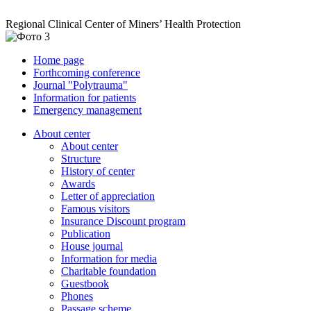
Regional Clinical Center of Miners’ Health Protection
Home page
Forthcoming conference
Journal "Polytrauma"
Information for patients
Emergency management
About center
About center
Structure
History of center
Awards
Letter of appreciation
Famous visitors
Insurance Discount program
Publication
House journal
Information for media
Charitable foundation
Guestbook
Phones
Passage scheme