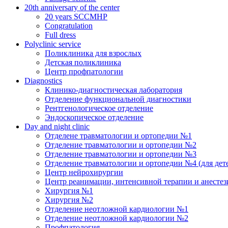
20th anniversary of the center
20 years SCCMHP
Congratulation
Full dress
Polyclinic service
Поликлиника для взрослых
Детская поликлиника
Центр профпатологии
Diagnostics
Клинико-диагностическая лаборатория
Отделение функциональной диагностики
Рентгенологическое отделение
Эндоскопическое отделение
Day and night clinic
Отделене травматологии и ортопедии №1
Отделение травматологии и ортопедии №2
Отделение травматологии и ортопедии №3
Отделение травматологии и ортопедии №4 (для дет
Центр нейрохирургии
Центр реанимации, интенсивной терапии и анесте
Хирургия №1
Хирургия №2
Отделение неотложной кардиологии №1
Отделение неотложной кардиологии №2
Профпатология