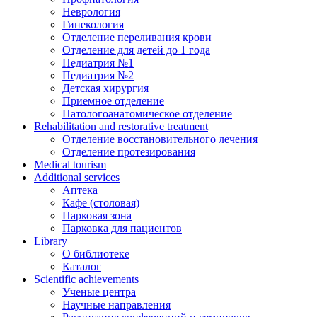
Неврология
Гинекология
Отделение переливания крови
Отделение для детей до 1 года
Педиатрия №1
Педиатрия №2
Детская хирургия
Приемное отделение
Патологоанатомическое отделение
Rehabilitation and restorative treatment
Отделение восстановительного лечения
Отделение протезирования
Medical tourism
Additional services
Аптека
Кафе (столовая)
Парковая зона
Парковка для пациентов
Library
О библиотеке
Каталог
Scientific achievements
Ученые центра
Научные направления