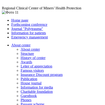
Regional Clinical Center of Miners’ Health Protection
Home page
Forthcoming conference
Journal "Polytrauma"
Information for patients
Emergency management
About center
About center
Structure
History of center
Awards
Letter of appreciation
Famous visitors
Insurance Discount program
Publication
House journal
Information for media
Charitable foundation
Guestbook
Phones
Passage scheme