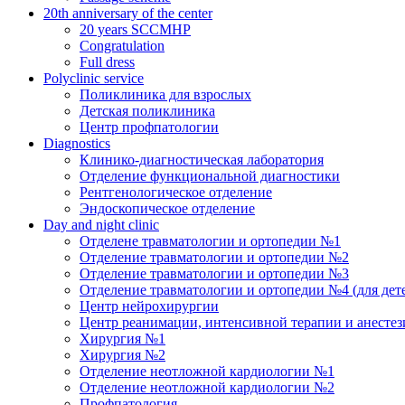
20th anniversary of the center
20 years SCCMHP
Congratulation
Full dress
Polyclinic service
Поликлиника для взрослых
Детская поликлиника
Центр профпатологии
Diagnostics
Клинико-диагностическая лаборатория
Отделение функциональной диагностики
Рентгенологическое отделение
Эндоскопическое отделение
Day and night clinic
Отделене травматологии и ортопедии №1
Отделение травматологии и ортопедии №2
Отделение травматологии и ортопедии №3
Отделение травматологии и ортопедии №4 (для дет
Центр нейрохирургии
Центр реанимации, интенсивной терапии и анесте
Хирургия №1
Хирургия №2
Отделение неотложной кардиологии №1
Отделение неотложной кардиологии №2
Профпатология