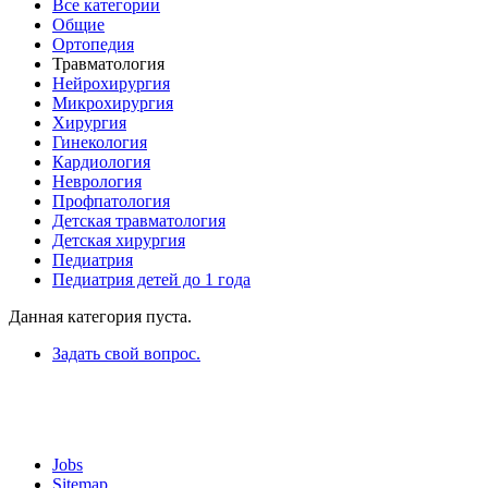
Все категории
Общие
Ортопедия
Травматология
Нейрохирургия
Микрохирургия
Хирургия
Гинекология
Кардиология
Неврология
Профпатология
Детская травматология
Детская хирургия
Педиатрия
Педиатрия детей до 1 года
Данная категория пуста.
Задать свой вопрос.
Jobs
Sitemap